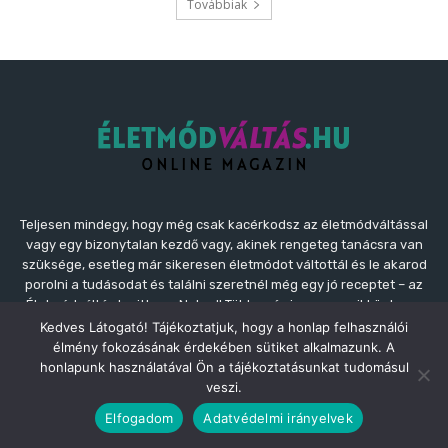
Teljesen mindegy, hogy még csak kacérkodsz az életmódváltással
vagy egy bizonytalan kezdő vagy, akinek rengeteg tanácsra van
szüksége, esetleg már sikeresen életmódot váltottál és le akarod
porolni a tudásodat és találni szeretnél még egy jó receptet – az
Életmódváltás.hu itt van Neked! Több száz ingyenes cikkünk van
mindenféle témában, tehát Neked csak el kell kezdened az
Kedves Látogató! Tájékoztatjuk, hogy a honlap felhasználói
életmódváltást, válj magabiztossá és kezdd el megosztani a
élmény fokozásának érdekében sütiket alkalmazunk. A
tapasztalataidat, eredményeidet az egészségesebb, boldogabb
honlapunk használatával Ön a tájékoztatásunkat tudomásul
önmagadról a barátaidnak, a családodnak!
veszi.
Elfogadom
Adatvédelmi irányelvek
Kapcsolat:
kapcsolat@eletmodvaltas.hu