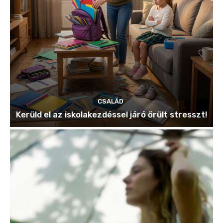
CSALÁD
Kerüld el az iskolakezdéssel járó őrült stresszt!