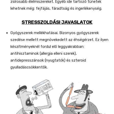
zsírosabb élelmiszereket. Egyéb ide tartozó tünetek
lehetnek még: fejfájás, fáradtság és ingerlékenység.
STRESSZOLDÁSI JAVASLATOK
Gyógyszerek mellékhatásai. Bizonyos gyógyszerek
szedése mellett megnövekedett az éhségérzet. Ez ilyen
készítményeknél fordul elő leggyakrabban:
antihisztaminok (allergia elleni szerek),
antidepresszánsok (nyugtatók) és szteroid
gyulladáscsökkentők.