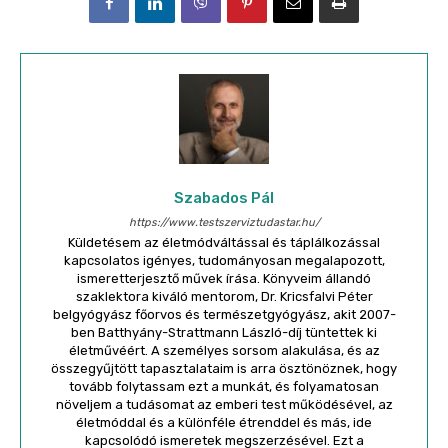
Szabados Pál
https://www.testszerviztudastar.hu/
Küldetésem az életmódváltással és táplálkozással
kapcsolatos igényes, tudományosan megalapozott,
ismeretterjesztő művek írása. Könyveim állandó
szaklektora kiváló mentorom, Dr. Kricsfalvi Péter
belgyógyász főorvos és természetgyógyász, akit 2007-
ben Batthyány-Strattmann László-díj tüntettek ki
életművéért. A személyes sorsom alakulása, és az
összegyűjtött tapasztalataim is arra ösztönöznek, hogy
tovább folytassam ezt a munkát, és folyamatosan
növeljem a tudásomat az emberi test működésével, az
életmóddal és a különféle étrenddel és más, ide
kapcsolódó ismeretek megszerzésével. Ezt a