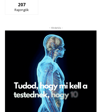
207
Rajongók
- Hirdetés -