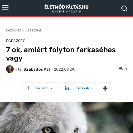
Kezdőlap
Egészség
EGÉSZSÉG
7 ok, amiért folyton farkaséhes
vagy
Írta:
Szabados Pál
235
0
2022.09.29.
Facebook
Linkedin