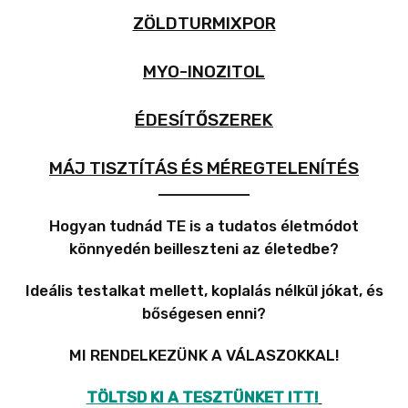
ZÖLDTURMIXPOR
MYO-INOZITOL
ÉDESÍTŐSZEREK
MÁJ TISZTÍTÁS ÉS MÉREGTELENÍTÉS
Hogyan tudnád TE is a tudatos életmódot
könnyedén beilleszteni az életedbe?
Ideális testalkat mellett, koplalás nélkül jókat, és
bőségesen enni?
MI RENDELKEZÜNK A VÁLASZOKKAL!
TÖLTSD KI A TESZTÜNKET ITT!