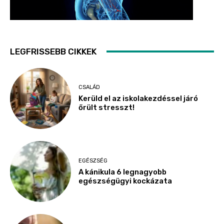
LEGFRISSEBB CIKKEK
CSALÁD
Kerüld el az iskolakezdéssel járó
őrült stresszt!
EGÉSZSÉG
A kánikula 6 legnagyobb
egészségügyi kockázata