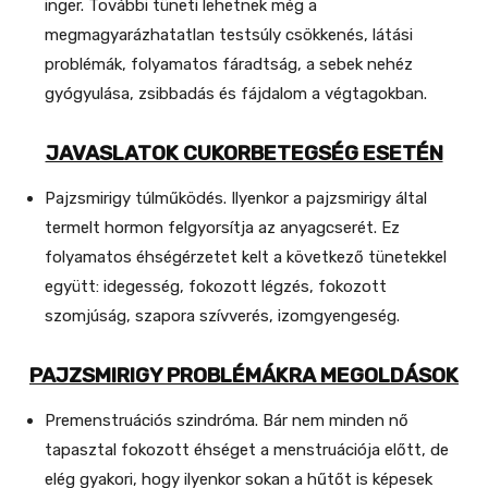
inger. További tüneti lehetnek még a
megmagyarázhatatlan testsúly csökkenés, látási
problémák, folyamatos fáradtság, a sebek nehéz
gyógyulása, zsibbadás és fájdalom a végtagokban.
JAVASLATOK CUKORBETEGSÉG ESETÉN
Pajzsmirigy túlműködés. Ilyenkor a pajzsmirigy által
termelt hormon felgyorsítja az anyagcserét. Ez
folyamatos éhségérzetet kelt a következő tünetekkel
együtt: idegesség, fokozott légzés, fokozott
szomjúság, szapora szívverés, izomgyengeség.
PAJZSMIRIGY PROBLÉMÁKRA MEGOLDÁSOK
Premenstruációs szindróma. Bár nem minden nő
tapasztal fokozott éhséget a menstruációja előtt, de
elég gyakori, hogy ilyenkor sokan a hűtőt is képesek