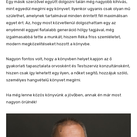
Egy másik szerzővel együtt dolgozni talán még nagyobb kihívás,
mint egyedül megírni egy könyvet. Ilyenkor ugyanis csak olyan mű
születhet, amelynek tartalmával minden érintett fél maximálisan
egyet ért. Az, hogy most közvetlenül dolgozhattam egy az
enyémnél eggyel fiatalabb generáció hölgy tagjával, még
izgalmasabbá tette a munkát, hiszem Réka friss szemléletet,
modern megközelítéseket hozott a könyvbe.
Nagyon fontos volt, hogy a könyvben helyet kapjon az ő
gyakorlati tapasztalata orvosként és Testszerviz konzultánsként,
hiszen csak így lehetett egy ilyen, a nőket segítő, hozzájuk szóló,
személyes hangvételű könyvet megírni.
Ha még lenne közös könyvünk a jövőben, annak én már most
nagyon örülnék!