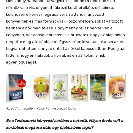
Most, hogy hatvanon túl vagyok, és jobban rá tudok nézni a
nőkhöz való viszonyomat tükröző korábbi elképzeléseimre,
különösen e könyv megírása során áttanulmányozott
könyveknek és más forrásoknak köszönhetően, sokat változott
bennem a nők megítélése. Hogy mennyire, az benne van a
könyvben, bár annyit már most is elárulhatok, hogy ez alapjaiban
rengette meg a korábbiakat. Egyszerűen ki voltam akadva azon,
hogyan lehettem ennyire öntelt a nőkkel kapcsolatban. Pedig azt
hittem, hogy én haladok a korral, és én pártolom a nők
egyenjogúságát.
Az eddig megjelent Kulcs könyvsorozat tagjai
Ez a Testszerviz könyveid sorában a hetedik. Milyen érzés volt a
korábbiak megírása után egy újabba belevágni?