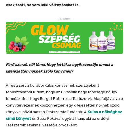
csak testi, hanem lelki változásokat is.
- Hirdetés -
Férfi szerző, női téma. Hogy lettél az egyik szerzője ennek a
kifejezetten nőknek szóló könyvnek?
A Testszerviz korábbi Kulcs könyveinek szerzőjeként
tapasztalatból tudom, hogy az Olvasóim nagy többsége nő. Így
természetes, hogy Burget Péterrel, a Testszerviz Alapítójával való
könyvtervezésnek köszönhetően egy kifejezetten nőknek szóló
könyvvel bővül most a Testszerviz Tudástár. A
Kulcs a nőiséghez
című könyvet
dr. Suba Rékával együtt írtam, aki az erdélyi
Testszerviz szakmai vezetője orvosként.