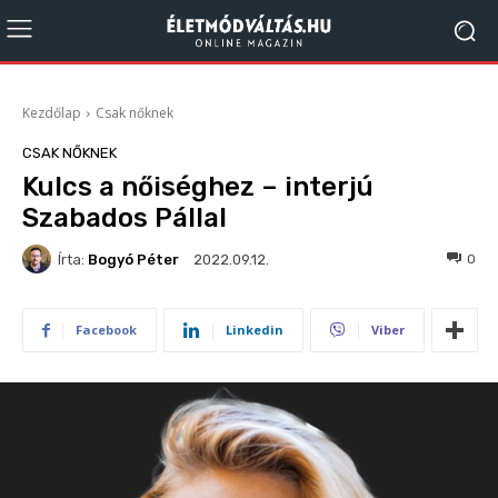
Kezdőlap
Csak nőknek
CSAK NŐKNEK
Kulcs a nőiséghez – interjú
Szabados Pállal
Írta:
Bogyó Péter
107
0
2022.09.12.
Facebook
Linkedin
Viber