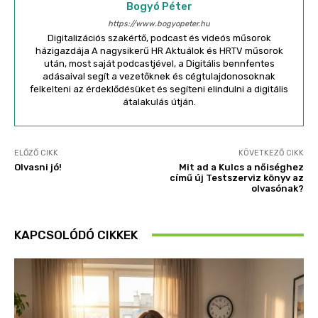
Bogyó Péter
https://www.bogyopeter.hu
Digitalizációs szakértő, podcast és videós műsorok
házigazdája A nagysikerű HR Aktuálok és HRTV műsorok
után, most saját podcastjével, a Digitális bennfentes
adásaival segít a vezetőknek és cégtulajdonosoknak
felkelteni az érdeklődésüket és segíteni elindulni a digitális
átalakulás útján.
ELŐZŐ CIKK
KÖVETKEZŐ CIKK
Olvasni jó!
Mit ad a Kulcs a nőiséghez
című új Testszerviz könyv az
olvasónak?
KAPCSOLÓDÓ CIKKEK