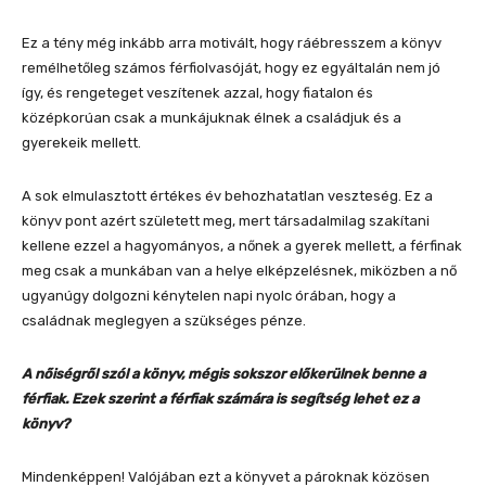
Ez a tény még inkább arra motivált, hogy ráébresszem a könyv
remélhetőleg számos férfiolvasóját, hogy ez egyáltalán nem jó
így, és rengeteget veszítenek azzal, hogy fiatalon és
középkorúan csak a munkájuknak élnek a családjuk és a
gyerekeik mellett.
A sok elmulasztott értékes év behozhatatlan veszteség. Ez a
könyv pont azért született meg, mert társadalmilag szakítani
kellene ezzel a hagyományos, a nőnek a gyerek mellett, a férfinak
meg csak a munkában van a helye elképzelésnek, miközben a nő
ugyanúgy dolgozni kénytelen napi nyolc órában, hogy a
családnak meglegyen a szükséges pénze.
A nőiségről szól a könyv, mégis sokszor előkerülnek benne a
férfiak. Ezek szerint a férfiak számára is segítség lehet ez a
könyv?
Mindenképpen! Valójában ezt a könyvet a pároknak közösen