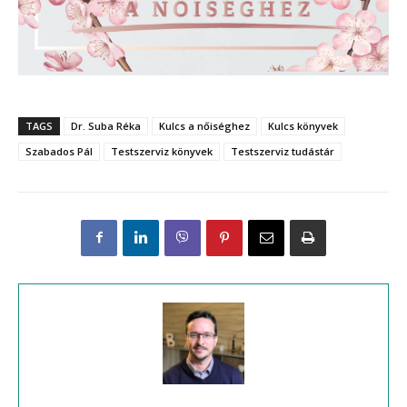
TAGS
Dr. Suba Réka
Kulcs a nőiséghez
Kulcs könyvek
Szabados Pál
Testszerviz könyvek
Testszerviz tudástár