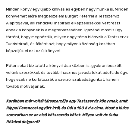
Minden könyv egy újabb kihívás és egyben nagy munka is. Minden
könyvemet előre megbeszélem Burget Péterrel a Testszerviz
Alapítójával, aki rendkívül inspiráló elképzelésekkel vett részt
ennek a könyvnek is a megtervezésében. Igazából most is úgy
történt, hogy megnéztük, milyen nagy téma hiányzik a Testszerviz
Tudástárból, és főként azt, hogy milyen közönség kezében
képzeljük el ezt az új könyvet.
Péter sokat biztatott a könyv írása közben is, gyakran beszélt
velünk szerzőkkel, és további hasznos javaslatokat adott, de úgy,
hogy ezek ne korlátozzák a szerzői szabadságunkat, hanem
tovább motiváljanak.
Korábban már voltál társszerzője egy Testszerviz könyvnek, amit
Rippel Ferenccel együtt írtál, és Cél a 100 év! a címe. Most a Kulcs
sorozatban ez az első kétszerzős kötet. Milyen volt dr. Suba
Rékával dolgozni?