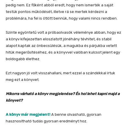
pedig nem. Ez főként abból eredt, hogy nem ismerték a saját
testük pontos működését, illetve rá se mertek kérdezni a
problémára, ha fel is ötlött bennük, hogy valami nincs rendben.
Szinte egyöntetű volt a próbaolvasók véleménye abban, hogy ez
a könyv kifejezetten eloszlatott jónéhány tévhitet, és stabil
alapot kaptak az önbecsülésük, a magukba és párjukba vetett
hitük megerősítéséhez, és a könyvvel valóban kulcsot jelent egy
boldogabb élethez.
Ezt nagyon jó volt visszahallani, mert ezzel a szándékkal írtuk
meg ezt a könyvet.
Mikorra várható a könyv megjelenése? És hol lehet kapni majd a
könyvet?
A könyv már megjelent!
A benne olvasható, gyorsan
hasznosítható tudás gyorsan eredményt hoz.