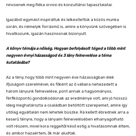
nincsenek meg Réka orvosi és konzultánsi tapasztalatai.
Igazából egymást inspiráltuk és lelkesítettük a közös munka
során, és némelyik forrásmű is, amire a könyvünk szövegében is
hivatkozunk, igazán hasznosnak bizonyult.
A könyv témája a nőiség. Hogyan befolyásolt téged a több mint
negyven évnyi házasságod és 3 lány felnevelése a téma
kutatásába?
Az a tény, hogy több mint negyven éve házasságban élek
ifjúságom szerelmével, és főként az ő vállaira nehezedett a
három lányunk felnevelése, pont annak a hagyományos,
férfiközpontú gondolkodásnak az eredménye volt, ami jó hosszú
ideig meghatározta a családban betöltött szerepemet, amire így
utólag egyáltalán nem lehetek büszke. Rá kellett ébrednek arra a
keserű tényre, hogy a lányaim felnevelésében elhanyagolható
volt részem, mivel kora reggeltől késő estig a hivatásomnak éltem,
és amikor hazaértem, ők már aludtak.