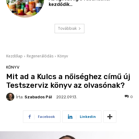
kezdődik…
Továbbiak