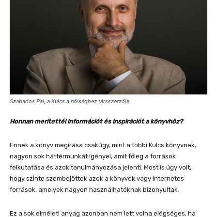
Szabados Pál, a Kulcs a nőiséghez társszerzője
Honnan merítettél információt és inspirációt a könyvhöz?
Ennek a könyv megírása csakúgy, mint a többi Kulcs könyvnek,
nagyon sok háttérmunkát igényel, amit főleg a források
felkutatása és azok tanulmányozása jelenti. Most is úgy volt,
hogy szinte szembejöttek azok a könyvek vagy internetes
források, amelyek nagyon használhatóknak bizonyultak.
Ez a sok elméleti anyag azonban nem lett volna elégséges, ha