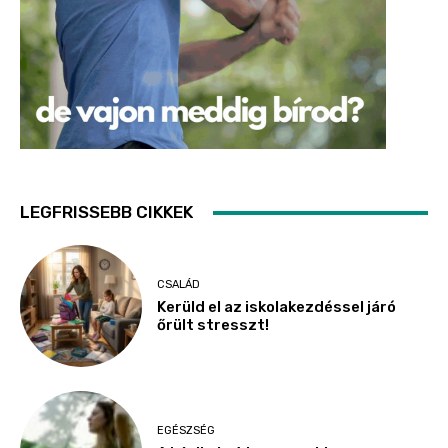
LEGFRISSEBB CIKKEK
CSALÁD
Kerüld el az iskolakezdéssel járó
őrült stresszt!
EGÉSZSÉG