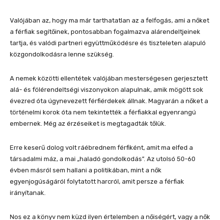
Valójában az, hogy ma már tarthatatlan az a felfogás, ami a nőket
a férfiak segítőinek, pontosabban fogalmazva alárendeltjeinek
tartja, és valódi partneri együttműködésre és tiszteleten alapuló
közgondolkodásra lenne szükség.
A nemek közötti ellentétek valójában mesterségesen gerjesztett
alá- és fölérendeltségi viszonyokon alapulnak, amik mögött sok
évezred óta úgynevezett férfiérdekek állnak. Magyarán a nőket a
történelmi korok óta nem tekintették a férfiakkal egyenrangú
embernek. Még az érzéseiket is megtagadták tőlük.
Erre keserű dolog volt ráébrednem férfiként, amit ma elfed a
társadalmi máz, a mai „haladó gondolkodás”. Az utolsó 50-60
évben másról sem hallani a politikában, mint a nők
egyenjogúságáról folytatott harcról, amit persze a férfiak
irányítanak.
Nos ez a könyv nem küzd ilyen értelemben a nőiségért, vagy a nők