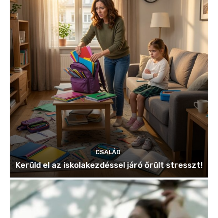
CSALÁD
Kerüld el az iskolakezdéssel járó őrült stresszt!