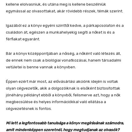
kellene elolvasniuk, és utána meg is kellene beszélniük
egymással az olvasottakat, akár rövidebb részek, témák szerint.
Igazából ez a könyv egyéni szinttől kedve, a párkapcsolaton és a
családon át, egészen a munkahelyekig segíti a nőket is és a
férfiakat egyaránt.
Bár a könyv középpontjában a nőiség, a nőként való létezés áll,
de ennek nem csak a biológiai vonatkozásai, hanem társadalmi
vetületei is benne vannak a könyvben.
Éppen ezért már most, az elővásárlási akciónk idején is voltak
olyan cégvezetők, akik a dolgozóiknak is elsőként biztosítottak
jónéhány példányt ebből a könyvből, felismerve azt, hogy a nők
megbecsülése és helyes információkkal való ellátása a
cégvezetésnek is fontos.
Mi lett a legfontosabb tanulsága a könyv megírásának számodra,
amit mindenképpen szeretnél, hogy megtudjanak az olvasók?