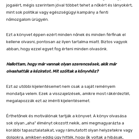
jogaiért, mégis szerintem jóval többet tehet a nőkért és lányokért,
mint sok politikai vagy egészségügyi kampány a fenti
nőmozgalom ürügyén.
Ezt a könyvet éppen ezért minden nőnek és minden férfinak el
kellene olvasni, pontosan az ilyen tartalma miatt. Biztos vagyok
abban, hogy ezzel egyet fog érteni minden olvasónk.
Hallottam, hogy már vannak olyan szerencsések, akik már
olvashatták a kéziratot. Mit szóltak a könyvhöz?
Ezt az utóbbi kijelentésemet nem csak a saját reményem
mondatja velem. Ezek a visszajelzések, amikre most rákérdeztél,
megalapozzák ezt az iménti kijelentésemet.
Érthetőnek és motiválónak tartják a könyvet. A könyv olvasása
sok olyan „aha” élményt okozott nekik, ami megmagyarázta a
korábbi tapasztalataikat, vagy rámutatott olyan helyzetekre vagy
dolgokra, amikben eddig úgy hitték, hogy ők voltak a hibásak,