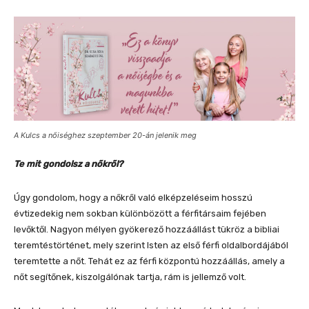
A Kulcs a nőiséghez szeptember 20-án jelenik meg
Te mit gondolsz a nőkről?
Úgy gondolom, hogy a nőkről való elképzeléseim hosszú
évtizedekig nem sokban különbözött a férfitársaim fejében
levőktől. Nagyon mélyen gyökerező hozzáállást tükröz a bibliai
teremtéstörténet, mely szerint Isten az első férfi oldalbordájából
teremtette a nőt. Tehát ez az férfi központú hozzáállás, amely a
nőt segítőnek, kiszolgálónak tartja, rám is jellemző volt.