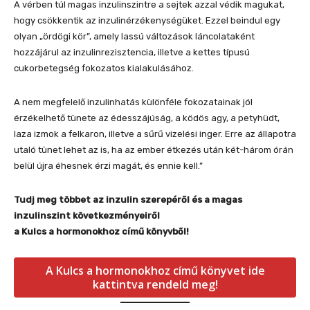
A vérben túl magas inzulinszintre a sejtek azzal védik magukat,
hogy csökkentik az inzulinérzékenységüket. Ezzel beindul egy
olyan „ördögi kör”, amely lassú változások láncolataként
hozzájárul az inzulinrezisztencia, illetve a kettes típusú
cukorbetegség fokozatos kialakulásához.
A nem megfelelő inzulinhatás különféle fokozatainak jól
érzékelhető tünete az édesszájúság, a ködös agy, a petyhüdt,
laza izmok a felkaron, illetve a sűrű vizelési inger. Erre az állapotra
utaló tünet lehet az is, ha az ember étkezés után két-három órán
belül újra éhesnek érzi magát, és ennie kell.”
Tudj meg többet az inzulin szerepéről és a magas
inzulinszint következményeiről
a Kulcs a hormonokhoz című könyvből!
A Kulcs a hormonokhoz című könyvet ide
kattintva rendeld meg!