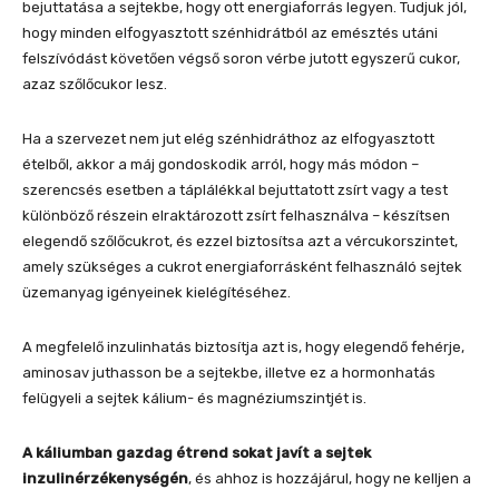
bejuttatása a sejtekbe, hogy ott energiaforrás legyen. Tudjuk jól,
hogy minden elfogyasztott szénhidrátból az emésztés utáni
felszívódást követően végső soron vérbe jutott egyszerű cukor,
azaz szőlőcukor lesz.
Ha a szervezet nem jut elég szénhidráthoz az elfogyasztott
ételből, akkor a máj gondoskodik arról, hogy más módon –
szerencsés esetben a táplálékkal bejuttatott zsírt vagy a test
különböző részein elraktározott zsírt felhasználva – készítsen
elegendő szőlőcukrot, és ezzel biztosítsa azt a vércukorszintet,
amely szükséges a cukrot energiaforrásként felhasználó sejtek
üzemanyag igényeinek kielégítéséhez.
A megfelelő inzulinhatás biztosítja azt is, hogy elegendő fehérje,
aminosav juthasson be a sejtekbe, illetve ez a hormonhatás
felügyeli a sejtek kálium- és magnéziumszintjét is.
A káliumban gazdag étrend sokat javít a sejtek
inzulinérzékenységén
, és ahhoz is hozzájárul, hogy ne kelljen a