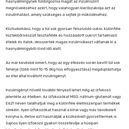
hasnyálmirigynek túldolgoznia magát az inzulinszint
megnöveléséhez azért, hogy valahogyan kierőszakolja azt az
inzulinhatást, amely szükséges a sejtek jó működéséhez.
Köztudomású, hogy a túl sok gyorsan felszívódó cukor, különféle
lisztekből készült tésztafélék és hozzáadott cukrot tartalmazó
ételek és italok, desszertek magas inzulinválaszt váltanak ki a
hasnyálmirigyből rövid idő alatt.
Az már kevésbé ismert, hogy az egy étkezés során bevitt túl sok
fehérje (több mint 10-15 dkg hús elfogyasztása) megduplázhatja
az étel által kiváltott inzulinigényt.
Inzulinigényt növelő további tényező lehet még az ízfokozó
jelenléte az ételben. Az ízfokozókat MSG, nátrium-glutamát vagy
E621 néven találhatjuk meg a különféle élelmiszeripari termékek
címkéin. Ilyen ízfokozókat használ a kínai vagy más távolkeleti
konyha is, illetve ezt használják a közkedvelt gyorséttermek is.
Sajnos ilyen ízfokozó gyakori összetevője a húsipari