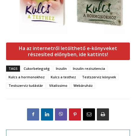
Ha az internetről letölthető e-könyveket
részesíted előnyben, ide kattints!
TAGS
Cukorbetegség
Inzulin
Inzulin rezisztencia
Kulcs a hormonokhoz
Kulcs a testhez
Testszerviz könyvek
Testszerviz tudástár
Vitalissimo
Webáruház