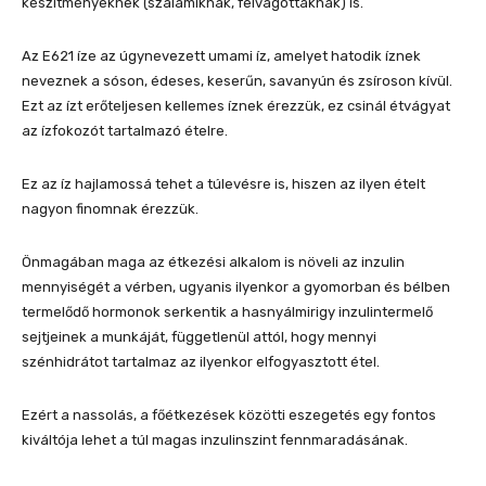
készítményeknek (szalámiknak, felvágottaknak) is.
Az E621 íze az úgynevezett umami íz, amelyet hatodik íznek
neveznek a sóson, édeses, keserűn, savanyún és zsíroson kívül.
Ezt az ízt erőteljesen kellemes íznek érezzük, ez csinál étvágyat
az ízfokozót tartalmazó ételre.
Ez az íz hajlamossá tehet a túlevésre is, hiszen az ilyen ételt
nagyon finomnak érezzük.
Önmagában maga az étkezési alkalom is növeli az inzulin
mennyiségét a vérben, ugyanis ilyenkor a gyomorban és bélben
termelődő hormonok serkentik a hasnyálmirigy inzulintermelő
sejtjeinek a munkáját, függetlenül attól, hogy mennyi
szénhidrátot tartalmaz az ilyenkor elfogyasztott étel.
Ezért a nassolás, a főétkezések közötti eszegetés egy fontos
kiváltója lehet a túl magas inzulinszint fennmaradásának.