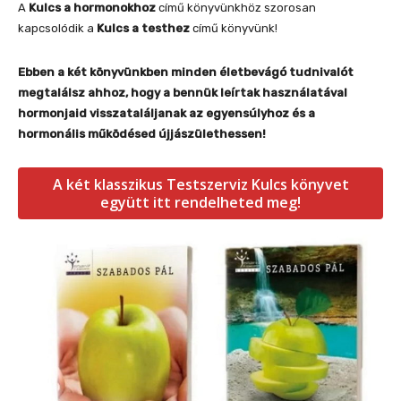
A
Kulcs a hormonokhoz
című könyvünkhöz szorosan
kapcsolódik a
Kulcs a testhez
című könyvünk!
Ebben a két könyvünkben minden életbevágó tudnivalót
megtalálsz ahhoz, hogy a bennük leírtak használatával
hormonjaid visszataláljanak az egyensúlyhoz és a
hormonális működésed újjászülethessen!
A két klasszikus Testszerviz Kulcs könyvet
együtt itt rendelheted meg!