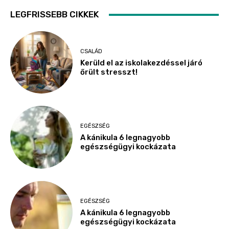
LEGFRISSEBB CIKKEK
CSALÁD
Kerüld el az iskolakezdéssel járó
őrült stresszt!
EGÉSZSÉG
A kánikula 6 legnagyobb
egészségügyi kockázata
EGÉSZSÉG
A kánikula 6 legnagyobb
egészségügyi kockázata