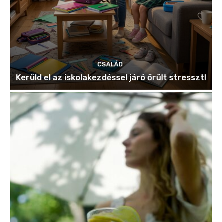
CSALÁD
Kerüld el az iskolakezdéssel járó őrült stresszt!