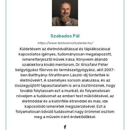
Szabados Pál
https://www.testszerviztudastar.hu/
Küldetésem az életmódváltással és táplálkozással
kapcsolatos igényes, tudományosan megalapozott,
ismeretterjesztő művek írása. Könyveim állandó
szaklektora kiváló mentorom, Dr. Kricsfalvi Péter
belgyógyász főorvos és természetgyógyász, akit 2007-
ben Batthyány-Strattmann László-díj tüntettek ki
életművéért. A személyes sorsom alakulása, és az
összegyűjtött tapasztalataim is arra ösztönöznek, hogy
tovább folytassam ezt a munkát, és folyamatosan
növeljem a tudásomat az emberi test működésével, az
életmóddal és a különféle étrenddel és más, ide
kapcsolódó ismeretek megszerzésével. Ezt a
folyamatosan bővülő tudásomat nagy örömmel osztom
meg a műveim iránt érdeklődőkkel.