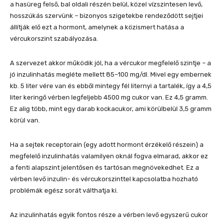
a hasüreg felső, bal oldali részén belül, közel vízszintesen levő,
hosszúkás szervünk – bizonyos szigetekbe rendeződött sejtjei
állítják elő ezt a hormont, amelynek a közismert hatása a
vércukorszint szabályozása.
A szervezet akkor működik jól, ha a vércukor megfelelő szintje – a
jó inzulinhatás megléte mellett 85–100 mg/dl. Mivel egy embernek
kb. 5 liter vére van és ebből mintegy fél liternyi a tartalék, így a 4,5
liter keringő vérben legfeljebb 4500 mg cukor van. Ez 4,5 gramm.
Ez alig több, mint egy darab kockacukor, ami körülbelül 3,5 gramm
körül van.
Ha a sejtek receptorain (egy adott hormont érzékelő részein) a
megfelelő inzulinhatás valamilyen oknál fogva elmarad, akkor ez
a fenti alapszint jelentősen és tartósan megnövekedhet. Ez a
vérben levő inzulin- és vércukorszinttel kapcsolatba hozható
problémák egész sorát válthatja ki.
Az inzulinhatás egyik fontos része a vérben levő egyszerű cukor