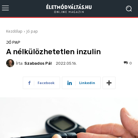
Kezdőlap
Jó pap
JÓ PAP
A nélkülözhetetlen inzulin
Írta:
Szabados Pál
149
0
2022.05.16.
Facebook
Linkedin