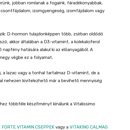
rünk, jobban romlanak a fogaink, fáradékonyabbak,
 csontfájdalom, izomgyengeség, izomfájdalom vagy
ezik: D-hormon tulajdonképpen több, zsírban oldódó
zó, akkor általában a D3-vitamint, a kolekalciferol
ő napfény hatására alakul ki az előanyagából. A
 megy végbe ez a folyamat.
j, a lazac vagy a tonhal tartalmaz D-vitamint, de a
l nehezen kivitelezhető már a bevihető mennyiség
hez többféle készítményt kínálunk a Vitalissimo
 FORTE VITAMIN CSEPPEK
vagy a
VITAKING CALMAG