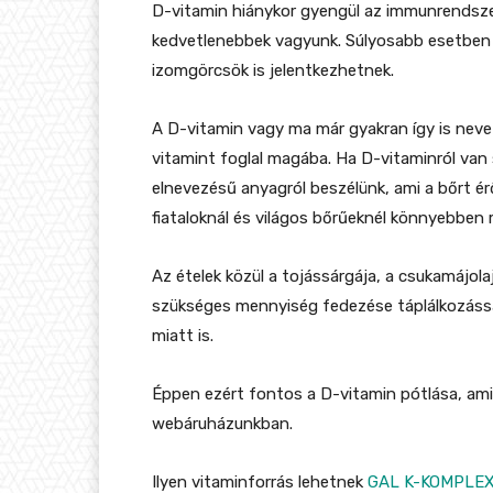
D-vitamin hiánykor gyengül az immunrendsze
kedvetlenebbek vagyunk. Súlyosabb esetben
izomgörcsök is jelentkezhetnek.
A D-vitamin vagy ma már gyakran így is nev
vitamint foglal magába. Ha D-vitaminról van s
elnevezésű anyagról beszélünk, ami a bőrt ér
fiataloknál és világos bőrűeknél könnyebben
Az ételek közül a tojássárgája, a csukamájola
szükséges mennyiség fedezése táplálkozássa
miatt is.
Éppen ezért fontos a D-vitamin pótlása, ami
webáruházunkban.
Ilyen vitaminforrás lehetnek
GAL K-KOMPLEX