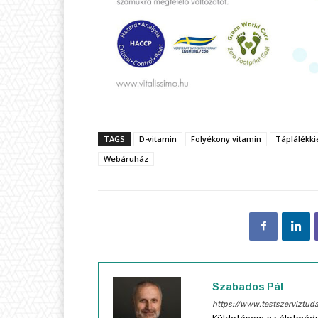
TAGS
D-vitamin
Folyékony vitamin
Táplálékki
Webáruház
Szabados Pál
https://www.testszerviztuda