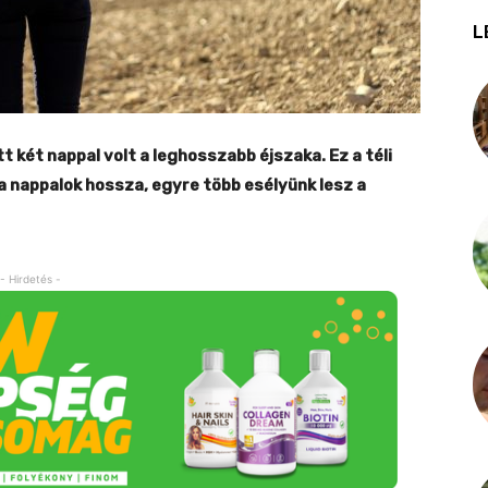
L
 két nappal volt a leghosszabb éjszaka. Ez a téli
a nappalok hossza, egyre több esélyünk lesz a
- Hirdetés -