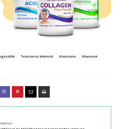
egészítők
Testszerviz életmód
Vitalissimo
Vitaminok
star.hu/