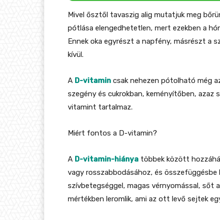
Mivel ősztől tavaszig alig mutatjuk meg bőr
pótlása elengedhetetlen, mert ezekben a hón
Ennek oka egyrészt a napfény, másrészt a sz
kívül.
A
D-vitamin
csak nehezen pótolható még az
szegény és cukrokban, keményítőben, azaz 
vitamint tartalmaz.
Miért fontos a D-vitamin?
A
D-vitamin-hiánya
többek között hozzáháru
vagy rosszabbodásához, és összefüggésbe 
szívbetegséggel, magas vérnyomással, sőt a s
mértékben leromlik, ami az ott levő sejtek e