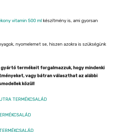
ékony vitamin 500 ml
készítmény is, ami gyorsan
 anyagok, nyomelemet se, hiszen azokra is szükségünk
 gyártó termékeit forgalmazzuk, hogy mindenki
ítményeket, vagy bátran választhat az alábbi
modellek közül!
NUTRA TERMÉKCSALÁD
TERMÉKCSALÁD
 TERMÉKCSALÁD