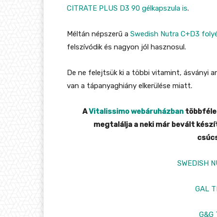
CITRATE PLUS D3 90 gélkapszula is
.
Méltán népszerű a
Swedish Nutra C+D3 foly
felszívódik és nagyon jól hasznosul.
De ne felejtsük ki a többi vitamint, ásványi
van a tápanyaghiány elkerülése miatt.
A
Vitalissimo webáruházban
többféle
megtalálja a neki már bevált kész
csúcs
SWEDISH 
GAL 
G&G