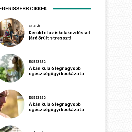
EGFRISSEBB CIKKEK
CSALÁD
Kerüld el az iskolakezdéssel
járó őrült stresszt!
EGÉSZSÉG
A kánikula 6 legnagyobb
egészségügyi kockázata
EGÉSZSÉG
A kánikula 6 legnagyobb
egészségügyi kockázata