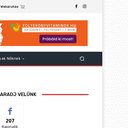
Webáruház
sak Nőknek
ARADJ VELÜNK
207
Rajongók