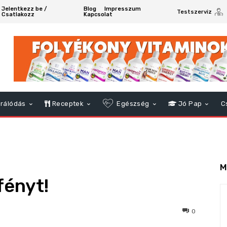
Jelentkezz be /
Blog
Impresszum
Testszerviz
Csatlakozz
Kapcsolat
rálódás
Receptek
Egészség
Jó Pap
C
M
fényt!
89
0