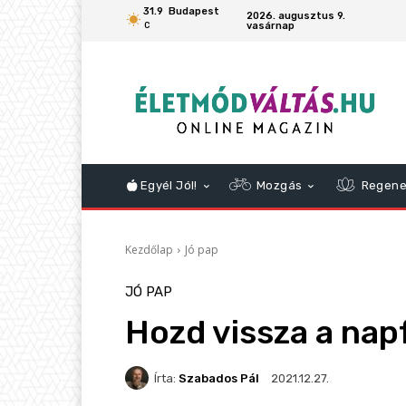
31.9
Budapest
2026. augusztus 9.
vasárnap
C
Egyél Jól!
Mozgás
Regene
Kezdőlap
Jó pap
JÓ PAP
Hozd vissza a nap
Írta:
Szabados Pál
2021.12.27.