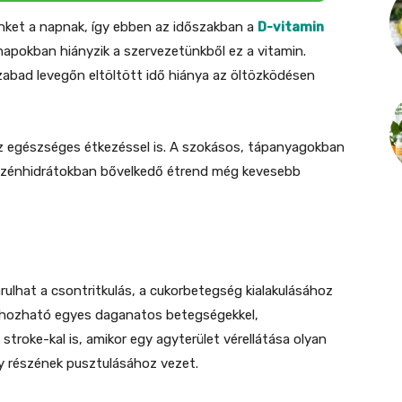
ünket a napnak, így ebben az időszakban a
D-vitamin
apokban hiányzik a szervezetünkből ez a vitamin.
abad levegőn eltöltött idő hiánya az öltözködésen
 egészséges étkezéssel is. A szokásos, tápanyagokban
szénhidrátokban bővelkedő étrend még kevesebb
lhat a csontritkulás, a cukorbetegség kialakulásához
hozható egyes daganatos betegségekkel,
troke-kal is, amikor egy agyterület vérellátása olyan
gy részének pusztulásához vezet.