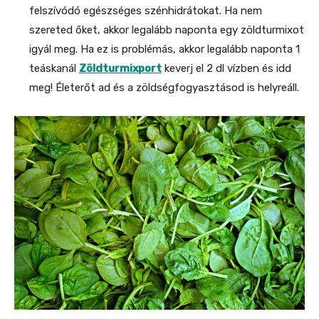
felszívódó egészséges szénhidrátokat. Ha nem
szereted őket, akkor legalább naponta egy zöldturmixot
igyál meg. Ha ez is problémás, akkor legalább naponta 1
teáskanál
Zöldturmixport
keverj el 2 dl vízben és idd
meg! Életerőt ad és a zöldségfogyasztásod is helyreáll.