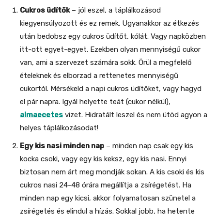
Cukros üdítők
– jól eszel, a táplálkozásod
kiegyensúlyozott és ez remek. Ugyanakkor az étkezés
után bedobsz egy cukros üdítőt, kólát. Vagy napközben
itt-ott egyet-egyet. Ezekben olyan mennyiségű cukor
van, ami a szervezet számára sokk. Örül a megfelelő
ételeknek és elborzad a rettenetes mennyiségű
cukortól. Mérsékeld a napi cukros üdítőket, vagy hagyd
el pár napra. Igyál helyette teát (cukor nélkül),
almaecetes
vizet. Hidratált leszel és nem ütöd agyon a
helyes táplálkozásodat!
Egy kis nasi minden nap
– minden nap csak egy kis
kocka csoki, vagy egy kis keksz, egy kis nasi. Ennyi
biztosan nem árt meg mondják sokan. A kis csoki és kis
cukros nasi 24-48 órára megállítja a zsírégetést. Ha
minden nap egy kicsi, akkor folyamatosan szünetel a
zsírégetés és elindul a hízás. Sokkal jobb, ha hetente