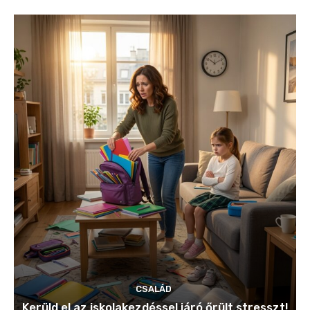
CSALÁD
Kerüld el az iskolakezdéssel járó őrült stresszt!