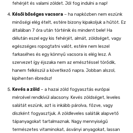
fehérjét és valami zöldet. Jól fog indulni a nap!
Késői bőséges vacsora
– ha napközben nem eszünk
minőségi elég ételt, estére bizony kipakoljuk a hűtöt. Ez
általában 7 óra után történik és mindent bele! Ha
délután eszel egy kis fehérjét, almát, zöldséget, vagy
egészséges ropogtatni valót, estére nem leszel
farkaséhes és egy könnyű vacsora is elég lesz. A
szervezet így éjszaka nem az emésztéssel törődik,
hanem felkészül a következő napra. Jobban alszol,
kipihenten ébredsz!
Kevés a zöld
– a hazai zöld fogyasztás európai
mércével rendkívül alacsony. Kevés zöldséget, leveles
salátát eszünk, azt is inkább párolva, főzve, vagy
díszként fogyasztjuk. A zöldleveles saláták alapvető
tápanyagokat tartalmaznak. Nagy mennyiségű
természetes vitaminokat, ásványi anyagokat, lassan