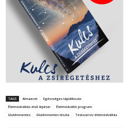
TAGS
Almaecet
Egészséges táplálkozás
Életmódváltás első lépései
Életmódváltó program
Gluténmentes
Gluténmentes tészta
Testszerviz életmódváltás