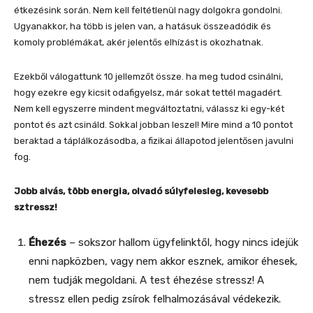
étkezésink során. Nem kell feltétlenül nagy dolgokra gondolni.
Ugyanakkor, ha több is jelen van, a hatásuk összeadódik és
komoly problémákat, akér jelentős elhízást is okozhatnak.
Ezekből válogattunk 10 jellemzőt össze. ha meg tudod csinálni,
hogy ezekre egy kicsit odafigyelsz, már sokat tettél magadért.
Nem kell egyszerre mindent megváltoztatni, válassz ki egy-két
pontot és azt csináld. Sokkal jobban leszel! Mire mind a 10 pontot
beraktad a táplálkozásodba, a fizikai állapotod jelentősen javulni
fog.
Jobb alvás, több energia, olvadó súlyfelesleg, kevesebb
sztressz!
Éhezés
– sokszor hallom ügyfelinktől, hogy nincs idejük
enni napközben, vagy nem akkor esznek, amikor éhesek,
nem tudják megoldani. A test éhezése stressz! A
stressz ellen pedig zsírok felhalmozásával védekezik.