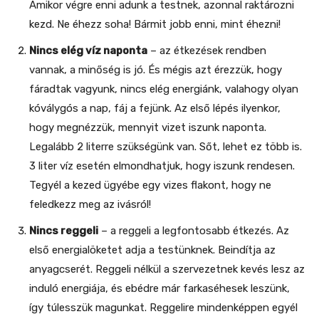
Amikor végre enni adunk a testnek, azonnal raktározni
kezd. Ne éhezz soha! Bármit jobb enni, mint éhezni!
Nincs elég víz naponta
– az étkezések rendben
vannak, a minőség is jó. És mégis azt érezzük, hogy
fáradtak vagyunk, nincs elég energiánk, valahogy olyan
kóválygós a nap, fáj a fejünk. Az első lépés ilyenkor,
hogy megnézzük, mennyit vizet iszunk naponta.
Legalább 2 literre szükségünk van. Sőt, lehet ez több is.
3 liter víz esetén elmondhatjuk, hogy iszunk rendesen.
Tegyél a kezed ügyébe egy vizes flakont, hogy ne
feledkezz meg az ivásról!
Nincs reggeli
– a reggeli a legfontosabb étkezés. Az
első energialöketet adja a testünknek. Beindítja az
anyagcserét. Reggeli nélkül a szervezetnek kevés lesz az
induló energiája, és ebédre már farkaséhesek leszünk,
így túlesszük magunkat. Reggelire mindenképpen egyél