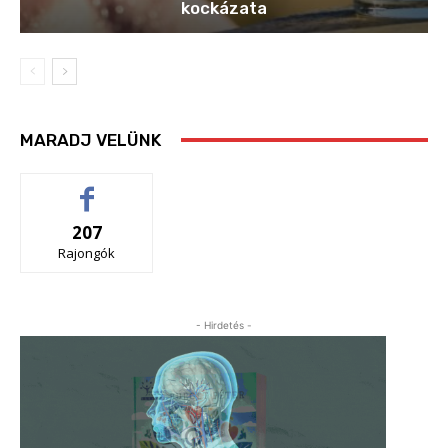
kockázata
MARADJ VELÜNK
207
Rajongók
- Hirdetés -