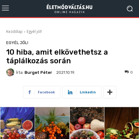
Kezdőlap
Egyél jól!
EGYÉL JÓL!
10 hiba, amit elkövethetsz a
táplálkozás során
Írta:
Burget Péter
1265
0
2021.10.19.
Facebook
Linkedin