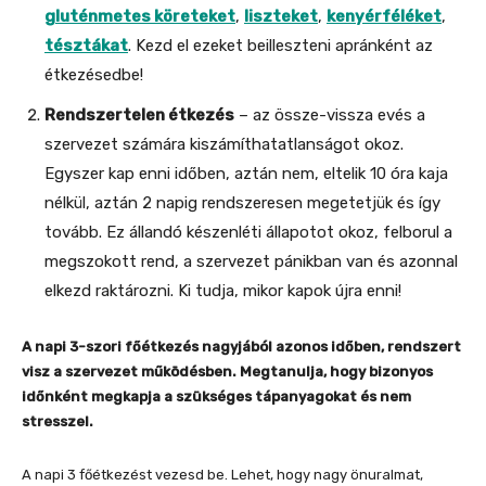
gluténmetes köreteket
,
liszteket
,
kenyérféléket
,
tésztákat
. Kezd el ezeket beilleszteni apránként az
étkezésedbe!
Rendszertelen étkezés
– az össze-vissza evés a
szervezet számára kiszámíthatatlanságot okoz.
Egyszer kap enni időben, aztán nem, eltelik 10 óra kaja
nélkül, aztán 2 napig rendszeresen megetetjük és így
tovább. Ez állandó készenléti állapotot okoz, felborul a
megszokott rend, a szervezet pánikban van és azonnal
elkezd raktározni. Ki tudja, mikor kapok újra enni!
A napi 3-szori főétkezés nagyjából azonos időben, rendszert
visz a szervezet működésben. Megtanulja, hogy bizonyos
időnként megkapja a szükséges tápanyagokat és nem
stresszel.
A napi 3 főétkezést vezesd be. Lehet, hogy nagy önuralmat,