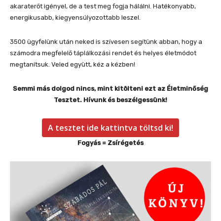
akaraterőt igényel, de a test meg fogja hálálni. Hatékonyabb,
energikusabb, kiegyensúlyozottabb leszel.
3500 ügyfelünk után neked is szívesen segítünk abban, hogy a
számodra megfelelő táplálkozási rendet és helyes életmódot
megtanítsuk. Veled együtt, kéz a kézben!
Semmi más dolgod nincs, mint kitölteni ezt az Életminőség
Tesztet. Hívunk és beszélgessünk!
A tesztet ide kattintva töltsd ki!
Fogyás = Zsírégetés