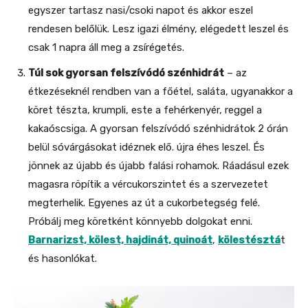
egyszer tartasz nasi/csoki napot és akkor eszel
rendesen belőlük. Lesz igazi élmény, elégedett leszel és
csak 1 napra áll meg a zsírégetés.
Túl sok gyorsan felszívódó szénhidrát
– az
étkezéseknél rendben van a főétel, saláta, ugyanakkor a
köret tészta, krumpli, este a fehérkenyér, reggel a
kakaóscsiga. A gyorsan felszívódó szénhidrátok 2 órán
belül sóvárgásokat idéznek elő. újra éhes leszel. És
jönnek az újabb és újabb falási rohamok. Ráadásul ezek
magasra röpítik a vércukorszintet és a szervezetet
megterhelik. Egyenes az út a cukorbetegség felé.
Próbálj meg köretként könnyebb dolgokat enni.
Barnarizst, kölest, hajdinát, quinoát
,
kölestésztá
t
és hasonlókat.