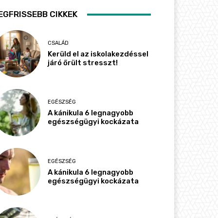
EGFRISSEBB CIKKEK
CSALÁD
Kerüld el az iskolakezdéssel
járó őrült stresszt!
EGÉSZSÉG
A kánikula 6 legnagyobb
egészségügyi kockázata
EGÉSZSÉG
A kánikula 6 legnagyobb
egészségügyi kockázata