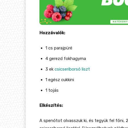
Hozzávalók:
1 cs parajpüré
4 gerezd fokhagyma
3 ek
csicseriborsó liszt
1 egész cukkini
1 tojás
Elkészítés:
A spenótot olvasszuk ki, és tegyük fel főni, 