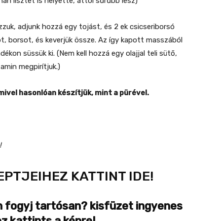
án lisztet is helyette, attól sűrűbb lesz)
ózzuk, adjunk hozzá egy tojást, és 2 ek csicseriborsó
ót, borsot, és keverjük össze. Az így kapott masszából
kon süssük ki. (Nem kell hozzá egy olajjal teli sütő,
 amin megpirítjuk.)
mivel hasonlóan készítjük, mint a pürével.
!
EPTJEIHEZ KATTINT IDE!
 fogyj tartósan? kisfüzet ingyenes
z kattints a képre!