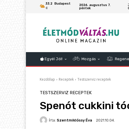
33.2
Budapest
2026. augusztus 7.
péntek
C
Egyél Jól!
Mozgás
Regene
Kezdőlap
Receptek
Testszerviz receptek
TESTSZERVIZ RECEPTEK
Spenót cukkini tó
Írta:
Szentmiklóssy Éva
2021.10.04.