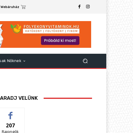
Webáruház
sak Nőknek
ARADJ VELÜNK
207
Rajongók