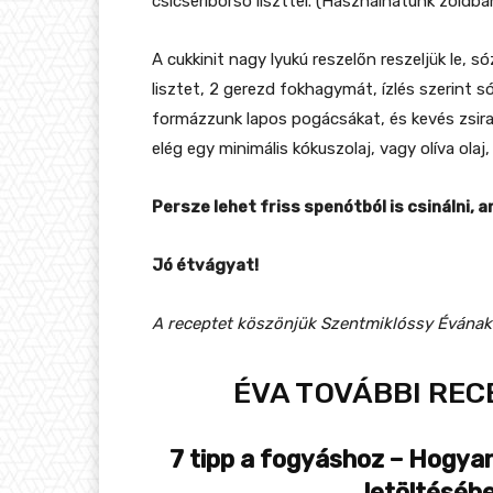
csicseriborsó liszttel. (Használhatunk zöldban
A cukkinit nagy lyukú reszelőn reszeljük le, s
lisztet, 2 gerezd fokhagymát, ízlés szerint s
formázzunk lapos pogácsákat, és kevés zsiradé
elég egy minimális kókuszolaj, vagy olíva olaj,
Persze lehet friss spenótból is csinálni, a
Jó étvágyat!
A receptet köszönjük Szentmiklóssy Évának
ÉVA TOVÁBBI REC
7 tipp a fogyáshoz – Hogyan
letöltéséhe