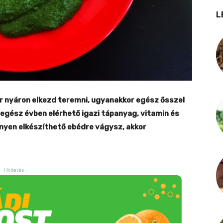
L
már nyáron elkezd teremni, ugyanakkor egész ősszel
 egész évben elérhető igazi tápanyag, vitamin és
yen elkészíthető ebédre vágysz, akkor
- Hirdetés -