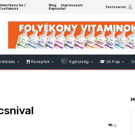
Jelentkezz be /
Blog
Impresszum
Testszerviz
Csatlakozz
Kapcsolat
rálódás
Receptek
Egészség
Jó Pap
C
M
csnival
723
0