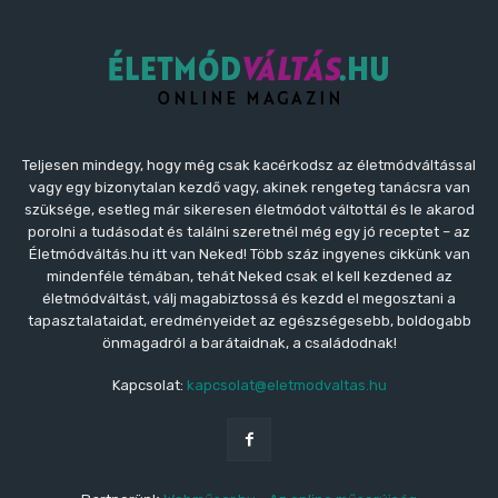
Teljesen mindegy, hogy még csak kacérkodsz az életmódváltással
vagy egy bizonytalan kezdő vagy, akinek rengeteg tanácsra van
szüksége, esetleg már sikeresen életmódot váltottál és le akarod
porolni a tudásodat és találni szeretnél még egy jó receptet – az
Életmódváltás.hu itt van Neked! Több száz ingyenes cikkünk van
mindenféle témában, tehát Neked csak el kell kezdened az
életmódváltást, válj magabiztossá és kezdd el megosztani a
tapasztalataidat, eredményeidet az egészségesebb, boldogabb
önmagadról a barátaidnak, a családodnak!
Kapcsolat:
kapcsolat@eletmodvaltas.hu