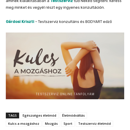
aminek kialakításában a
Testszerviz
tud Neked segíteni. Keress
meg minket és vegyél részt egy ingyenes konzultáción.
Gárdosi Kriszti
– Testszerviz konzultáns és BODYART edző
TAGS
Egészséges életmód
Életmódváltás
Kulcs a mozgáshoz
Mozgás
Sport
Testszerviz életmód