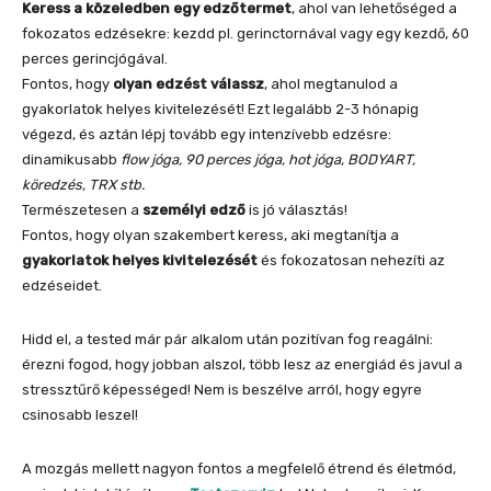
Keress a közeledben egy edzőtermet
, ahol van lehetőséged a
fokozatos edzésekre: kezdd pl. gerinctornával vagy egy kezdő, 60
perces gerincjógával.
Fontos, hogy
olyan edzést válassz
, ahol megtanulod a
gyakorlatok helyes kivitelezését! Ezt legalább 2-3 hónapig
végezd, és aztán lépj tovább egy intenzívebb edzésre:
dinamikusabb
flow jóga, 90 perces jóga, hot jóga, BODYART,
köredzés, TRX stb.
Természetesen a
személyi edző
is jó választás!
Fontos, hogy olyan szakembert keress, aki megtanítja a
gyakorlatok helyes kivitelezését
és fokozatosan nehezíti az
edzéseidet.
Hidd el, a tested már pár alkalom után pozitívan fog reagálni:
érezni fogod, hogy jobban alszol, több lesz az energiád és javul a
stressztűrő képességed! Nem is beszélve arról, hogy egyre
csinosabb leszel!
A mozgás mellett nagyon fontos a megfelelő étrend és életmód,