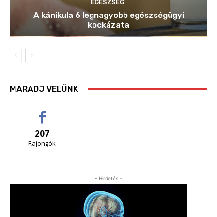
EGÉSZSÉG
A kánikula 6 legnagyobb egészségügyi
kockázata
MARADJ VELÜNK
207
Rajongók
- Hirdetés -