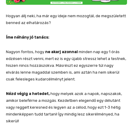
Hogyan állj neki, ha már egy ideje nem mozogtál, de megszületett
benned az elhatározás?
Íme néhány jó tanács:
Nagyon fontos, hogy
ne akarj azonnal
minden nap egy 1 órás
edzésen részt venni, mert ez is egy újabb stressz lehet a testnek,
hiszen nincs hozzászokva. Másrészt ez egyszerre túl nagy
elvárás lenne magaddal szemben is, ami aztán ha nem sikerül
csak felesleges kudarcélményt jelent.
Nézd végig a hetedet,
hogy melyek azok a napok, napszakok,
amikor beleférne a mozgás. Kezdetben elegendő egy délutánt
vagy reggelt keresned és legyen az a célod, hogy ezt 1-3 hétig
mindenképpen tudd tartani! Így mindig lesz sikerélményed, ha
sikerül!