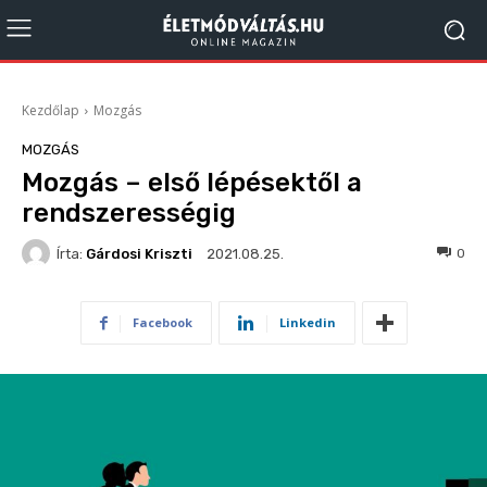
Kezdőlap
Mozgás
MOZGÁS
Mozgás – első lépésektől a
rendszerességig
Írta:
Gárdosi Kriszti
416
0
2021.08.25.
Facebook
Linkedin