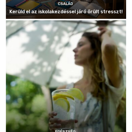
CSALÁD
Kerüld el az iskolakezdéssel járó őrült stresszt!
EGÉSZSÉG