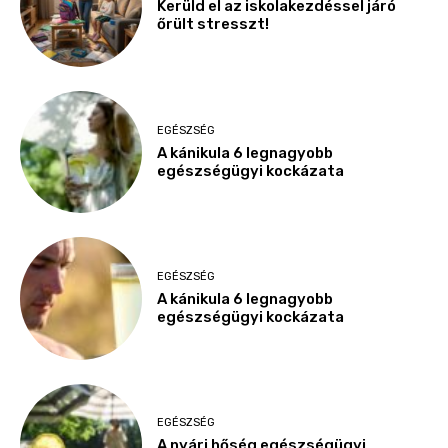
Kerüld el az iskolakezdéssel járó
őrült stresszt!
EGÉSZSÉG
A kánikula 6 legnagyobb
egészségügyi kockázata
EGÉSZSÉG
A kánikula 6 legnagyobb
egészségügyi kockázata
EGÉSZSÉG
A nyári hőség egészségügyi