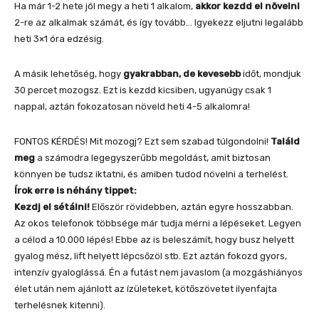
Ha már 1-2 hete jól megy a heti 1 alkalom,
akkor kezdd el növelni
2-re az alkalmak számát, és így tovább… Igyekezz eljutni legalább
heti 3×1 óra edzésig.
A másik lehetőség, hogy
gyakrabban, de kevesebb
időt, mondjuk
30 percet mozogsz. Ezt is kezdd kicsiben, ugyanúgy csak 1
nappal, aztán fokozatosan növeld heti 4-5 alkalomra!
FONTOS KÉRDÉS! Mit mozogj? Ezt sem szabad túlgondolni!
Találd
meg
a számodra legegyszerűbb megoldást, amit biztosan
könnyen be tudsz iktatni, és amiben tudod növelni a terhelést.
Írok erre is néhány tippet:
Kezdj el sétálni!
Először rövidebben, aztán egyre hosszabban.
Az okos telefonok többsége már tudja mérni a lépéseket. Legyen
a célod a 10.000 lépés! Ebbe az is beleszámít, hogy busz helyett
gyalog mész, lift helyett lépcsőzöl stb. Ezt aztán fokozd gyors,
intenzív gyaloglássá. Én a futást nem javaslom (a mozgáshiányos
élet után nem ajánlott az ízületeket, kötőszövetet ilyenfajta
terhelésnek kitenni).