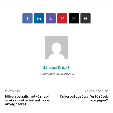
Gárdosi Kriszti
http://www.testszerviz.hu
ELŐZŐ CIKK
KÖVETKEZŐ CIKK
Milyen banális hétköznapi
Cukorbetegség a fertőzések
szokások okozhatnak lassú
melegágya?
anyagcserét