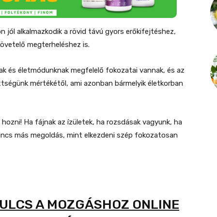
 jól alkalmazkodik a rövid távú gyors erőkifejtéshez,
követelő megterheléshez is.
k és életmódunknak megfelelő fokozatai vannak, és az
ttségünk mértékétől, ami azonban bármelyik életkorban
ozni! Ha fájnak az ízületek, ha rozsdásak vagyunk, ha
incs más megoldás, mint elkezdeni szép fokozatosan
KULCS A MOZGÁSHOZ ONLINE