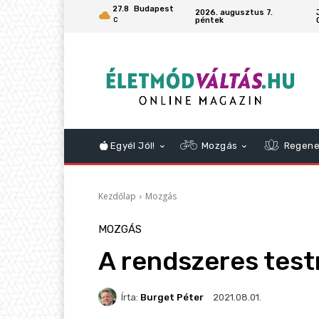
27.8
Budapest
2026. augusztus 7.
péntek
C
Egyél Jól!
Mozgás
Regene
Kezdőlap
Mozgás
MOZGÁS
A rendszeres tes
Írta:
Burget Péter
2021.08.01.