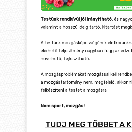
Testünk rendkívül jól irányítható,
és nagyon
valamint a hosszú ideig tartó, kitartást meg
A testünk mozgásképességének életkorunkna
elérhető teljesítmény nagyban függ az edze
növelhető, fejleszthető.
A mozgásproblémákat mozgással kell rendbe h
a mozgástartomány nem, megfelelő, akkor n
felkészíteni a testet a mozgásra.
Nem sport, mozgás!
TUDJ MEG TÖBBET A 