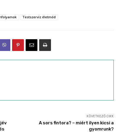
anfolyamok
Testszerviz életmód
KÖVETKEZŐ CIKK
újév
A sors fintora? – miért ilyen kicsi a
és
gyomrunk?