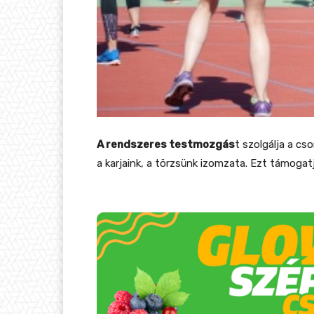
A rendszeres testmozgás
t szolgálja a cs
a karjaink, a törzsünk izomzata. Ezt támogat