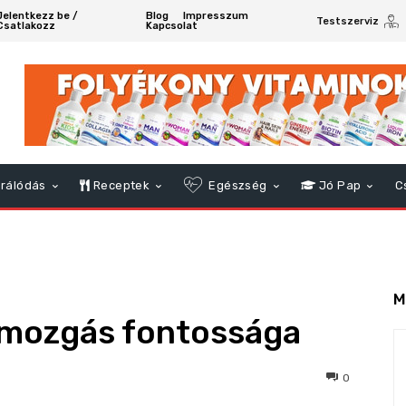
Jelentkezz be /
Blog
Impresszum
Testszerviz
Csatlakozz
Kapcsolat
rálódás
Receptek
Egészség
Jó Pap
C
M
tmozgás fontossága
112
0