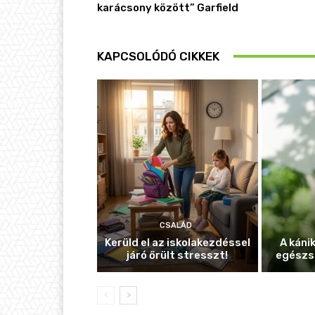
karácsony között” Garfield
KAPCSOLÓDÓ CIKKEK
CSALÁD
Kerüld el az iskolakezdéssel
A káni
járó őrült stresszt!
egészs