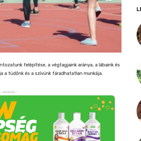
L
ontozatunk felépítése, a végtagjaink aránya, a lábaink és
ja a tüdőnk és a szívünk fáradhatatlan munkája.
- Hirdetés -