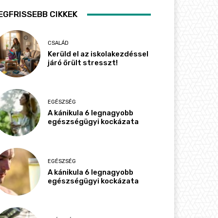
EGFRISSEBB CIKKEK
CSALÁD
Kerüld el az iskolakezdéssel
járó őrült stresszt!
EGÉSZSÉG
A kánikula 6 legnagyobb
egészségügyi kockázata
EGÉSZSÉG
A kánikula 6 legnagyobb
egészségügyi kockázata