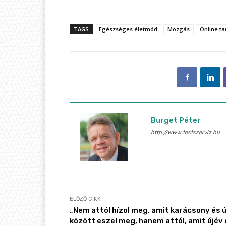
TAGS
Egészséges életmód
Mozgás
Online t
Burget Péter
http://www.testszerviz.hu
ELŐZŐ CIKK
„Nem attól hízol meg, amit karácsony és 
között eszel meg, hanem attól, amit újév 