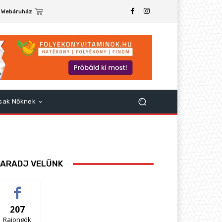
Webáruház
sak Nőknek
ARADJ VELÜNK
207
Rajongók