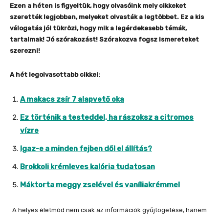
Ezen a héten is figyeltük, hogy olvasóink mely cikkeket
szerették legjobban, melyeket olvasták a legtöbbet. Ez a kis
válogatás jól tükrözi, hogy mik a legérdekesebb témák,
tartalmak! Jó szórakozást! Szórakozva fogsz ismereteket
szerezni!
A hét legolvasottabb cikkei:
A makacs zsír 7 alapvető oka
Ez történik a testeddel, ha rászoksz a citromos
vízre
Igaz-e a minden fejben dől el állítás?
Brokkoli krémleves kalória tudatosan
Máktorta meggy zselével és vaníliakrémmel
A helyes életmód nem csak az információk gyűjtögetése, hanem