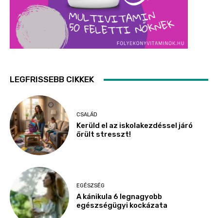
LEGFRISSEBB CIKKEK
CSALÁD
Kerüld el az iskolakezdéssel járó
őrült stresszt!
EGÉSZSÉG
A kánikula 6 legnagyobb
egészségügyi kockázata