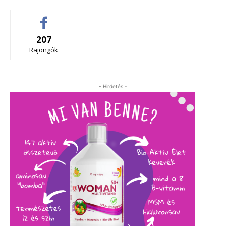
207
Rajongók
- Hirdetés -