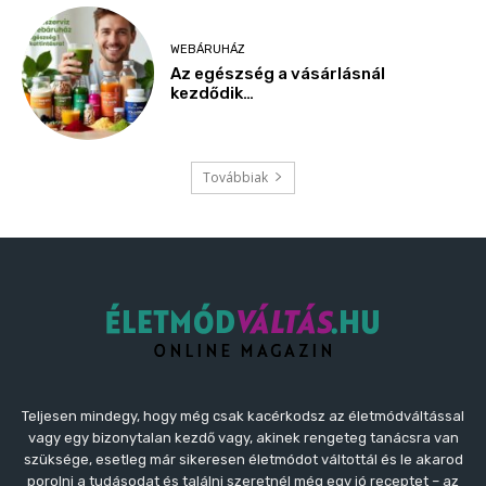
Teljesen mindegy, hogy még csak kacérkodsz az életmódváltással
vagy egy bizonytalan kezdő vagy, akinek rengeteg tanácsra van
szüksége, esetleg már sikeresen életmódot váltottál és le akarod
porolni a tudásodat és találni szeretnél még egy jó receptet – az