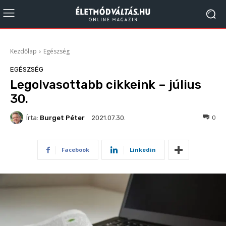
Kezdőlap
Egészség
EGÉSZSÉG
Legolvasottabb cikkeink – július
30.
Írta:
Burget Péter
233
0
2021.07.30.
Facebook
Linkedin