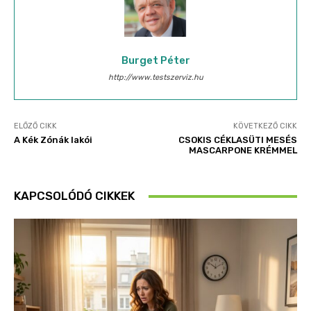
Burget Péter
http://www.testszerviz.hu
ELŐZŐ CIKK
KÖVETKEZŐ CIKK
A Kék Zónák lakói
CSOKIS CÉKLASÜTI MESÉS
MASCARPONE KRÉMMEL
KAPCSOLÓDÓ CIKKEK