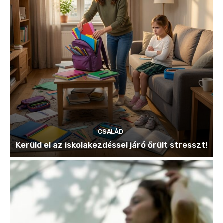
CSALÁD
Kerüld el az iskolakezdéssel járó őrült stresszt!