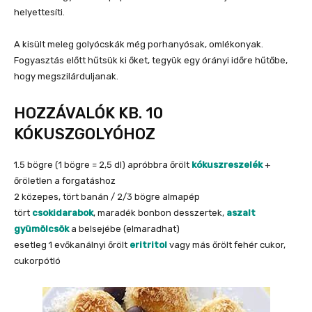
helyettesíti.
A kisült meleg golyócskák még porhanyósak, omlékonyak.
Fogyasztás előtt hűtsük ki őket, tegyük egy órányi időre hűtőbe,
hogy megszilárduljanak.
HOZZÁVALÓK KB. 10
KÓKUSZGOLYÓHOZ
1.5 bögre (1 bögre = 2,5 dl) apróbbra őrölt
kókuszreszelék
+
őröletlen a forgatáshoz
2 közepes, tört banán / 2/3 bögre almapép
tört
csokidarabok
, maradék bonbon desszertek,
aszalt
gyümölcsök
a belsejébe (elmaradhat)
esetleg 1 evőkanálnyi őrölt
eritritol
vagy más őrölt fehér cukor,
cukorpótló