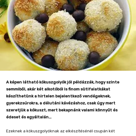
A képen látható kókuszgolyók jól példázzák, hogy szinte
semmiből, akár két alkotóból is finom sütifalatkákat
készíthetünk a hirtelen bejelentkező vendégeknek,
gyerekzsúrokra, a délutáni kávézáshoz, csak úgy mert
szeretjük a kókuszt, mert bekapnánk valami könnyűt és
édeset és egyáltalán…
Ezeknek a kókuszgolyóknak az elkészítésénél csupán két