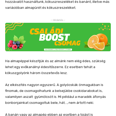
hozzávalót használtunk, kókuszreszeléket és banánt, illetve más
variációban almapürét és kókuszreszeléket.
- Hirdetés -
Ha almapéppel készítjük és az almánk nem elég édes, szükség
lehet egy evőkanálnyi édesítőszerre. Ez esetben tehát a
kókuszgolyónk három összetevős lesz.
Az elkészítés nagyon egyszerű. A golyócskák önmagukban is
finomak, de csomagolhatunk a belsejükbe csokidarabokat is,
valamilyen aszalt gyümölcsöt is. Mi például a maradék áfonyás
bonbonjainkat csomagoltuk bele, hát…, nem ártott neki.
A banán vagy az almapép ebben az esetben a tojást is