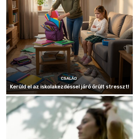
CSALÁD
Kerüld el az iskolakezdéssel járó őrült stresszt!