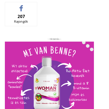
207
Rajongók
- Hirdetés -