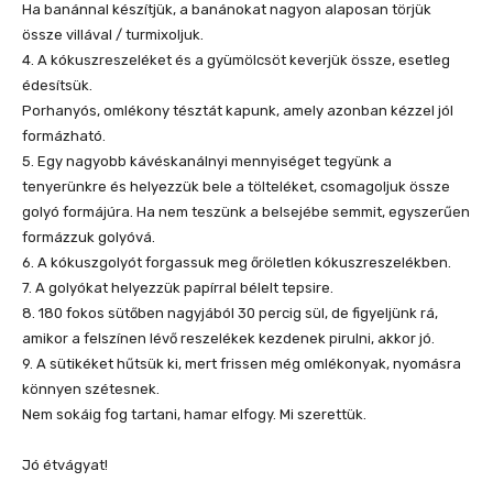
Ha banánnal készítjük, a banánokat nagyon alaposan törjük
össze villával / turmixoljuk.
4. A kókuszreszeléket és a gyümölcsöt keverjük össze, esetleg
édesítsük.
Porhanyós, omlékony tésztát kapunk, amely azonban kézzel jól
formázható.
5. Egy nagyobb kávéskanálnyi mennyiséget tegyünk a
tenyerünkre és helyezzük bele a tölteléket, csomagoljuk össze
golyó formájúra. Ha nem teszünk a belsejébe semmit, egyszerűen
formázzuk golyóvá.
6. A kókuszgolyót forgassuk meg őröletlen kókuszreszelékben.
7. A golyókat helyezzük papírral bélelt tepsire.
8. 180 fokos sütőben nagyjából 30 percig sül, de figyeljünk rá,
amikor a felszínen lévő reszelékek kezdenek pirulni, akkor jó.
9. A sütikéket hűtsük ki, mert frissen még omlékonyak, nyomásra
könnyen szétesnek.
Nem sokáig fog tartani, hamar elfogy. Mi szerettük.
Jó étvágyat!