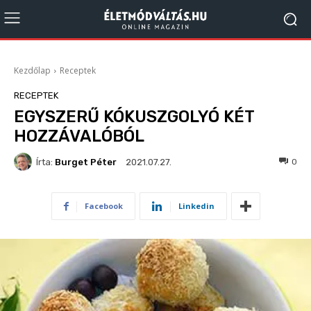
Kezdőlap
Receptek
RECEPTEK
EGYSZERŰ KÓKUSZGOLYÓ KÉT
HOZZÁVALÓBÓL
Írta:
Burget Péter
1087
0
2021.07.27.
Facebook
Linkedin