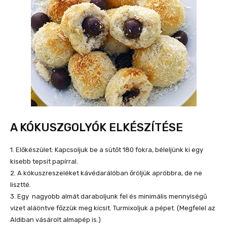
A KÓKUSZGOLYÓK ELKÉSZÍTÉSE
1. Előkészület: Kapcsoljuk be a sütőt 180 fokra, béleljünk ki egy
kisebb tepsit papírral.
2. A kókuszreszeléket kávédarálóban őröljük apróbbra, de ne
lisztté.
3. Egy nagyobb almát daraboljunk fel és minimális mennyiségű
vizet aláöntve főzzük meg kicsit. Turmixoljuk a pépet. (Megfelel az
Aldiban vásárolt almapép is.)