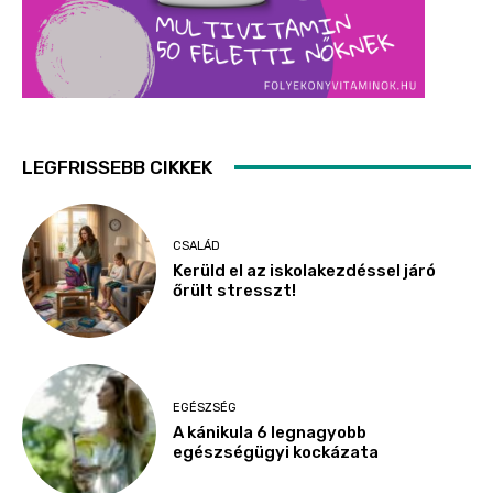
LEGFRISSEBB CIKKEK
CSALÁD
Kerüld el az iskolakezdéssel járó
őrült stresszt!
EGÉSZSÉG
A kánikula 6 legnagyobb
egészségügyi kockázata