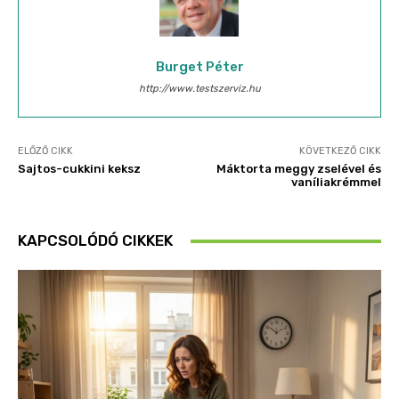
Burget Péter
http://www.testszerviz.hu
ELŐZŐ CIKK
KÖVETKEZŐ CIKK
Sajtos-cukkini keksz
Máktorta meggy zselével és
vaníliakrémmel
KAPCSOLÓDÓ CIKKEK