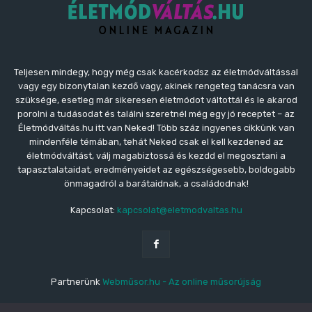
Teljesen mindegy, hogy még csak kacérkodsz az életmódváltással
vagy egy bizonytalan kezdő vagy, akinek rengeteg tanácsra van
szüksége, esetleg már sikeresen életmódot váltottál és le akarod
porolni a tudásodat és találni szeretnél még egy jó receptet – az
Életmódváltás.hu itt van Neked! Több száz ingyenes cikkünk van
mindenféle témában, tehát Neked csak el kell kezdened az
életmódváltást, válj magabiztossá és kezdd el megosztani a
tapasztalataidat, eredményeidet az egészségesebb, boldogabb
önmagadról a barátaidnak, a családodnak!
Kapcsolat:
kapcsolat@eletmodvaltas.hu
Partnerünk
Webműsor.hu - Az online műsorújság