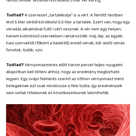
felnőtt ember testében körülbelül 5 liter vér kering.
Tudtad?
A szervezet „tartalékolja” is a vért. A felnőtt-testben
lévő 5 liter vérből körülbelül 0,5 liter a tartalék. Ezért van, hogy egy
véradás alkalmával 0,45 l vért vesznek. A vér nem egy helyen,
hanem különböző szervekben raktározódik: máj, lép, az egyéb
hasi szervektől (főként a belektől) eredő vénák, bőr alatti vénás
fonatok, tüdők, szív.
Tudtad?
Vérnyomásmérés előtt három percet teljes nyugalmi
állapotban kell tölteni ahhoz, hogy az eredmény megbízható
legyen. Egy svájci felmérés szerint az otthon vérnyomást mérő
betegeknek ezt csak mindössze a fele tudta, így eredményeik
sem voltak hitelesnek és következetesnek tekinthetők.