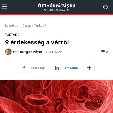
Kezdőlap
Jó pap
Tudtad?
TUDTAD?
9 érdekesség a vérről
Írta:
Burget Péter
591
0
2021.07.22.
Facebook
Linkedin