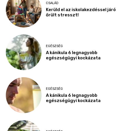
CSALÁD
Kerüld el az iskolakezdéssel járó
őrült stresszt!
EGÉSZSÉG
A kánikula 6 legnagyobb
egészségügyi kockázata
EGÉSZSÉG
A kánikula 6 legnagyobb
egészségügyi kockázata