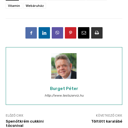
Vitamin
Webáruház
Burget Péter
http://www.testszerviz.hu
ELŐZŐ CIKK
KÖVETKEZŐ CIKK
Spenótkrém cukkini
Töltött karalábé
tócsnival