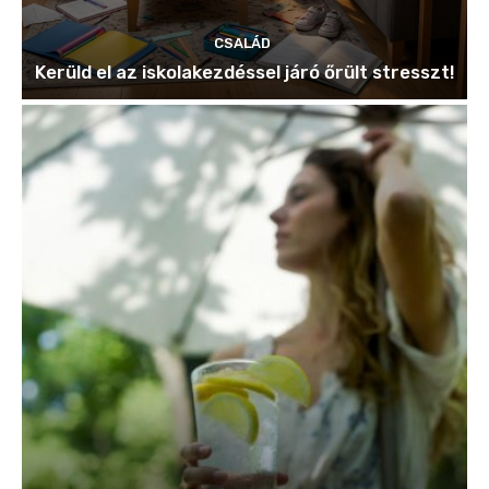
CSALÁD
Kerüld el az iskolakezdéssel járó őrült stresszt!