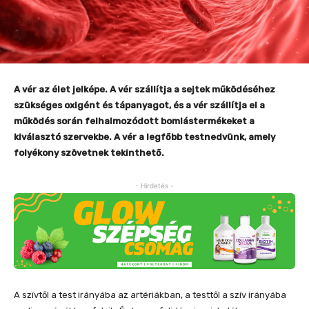
A vér az élet jelképe. A vér szállítja a sejtek működéséhez
szükséges oxigént és tápanyagot, és a vér szállítja el a
működés során felhalmozódott bomlástermékeket a
kiválasztó szervekbe. A vér a legfőbb testnedvünk, amely
folyékony szövetnek tekinthető.
- Hirdetés -
A szívtől a test irányába az artériákban, a testtől a szív irányába