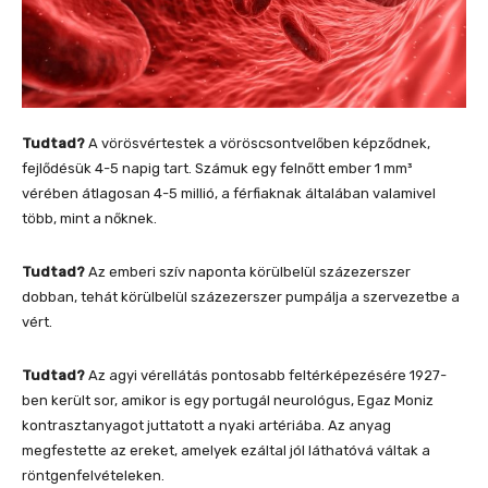
Tudtad?
A vörösvértestek a vöröscsontvelőben képződnek,
fejlődésük 4-5 napig tart. Számuk egy felnőtt ember 1 mm³
vérében átlagosan 4-5 millió, a férfiaknak általában valamivel
több, mint a nőknek.
Tudtad?
Az emberi szív naponta körülbelül százezerszer
dobban, tehát körülbelül százezerszer pumpálja a szervezetbe a
vért.
Tudtad?
Az agyi vérellátás pontosabb feltérképezésére 1927-
ben került sor, amikor is egy portugál neurológus, Egaz Moniz
kontrasztanyagot juttatott a nyaki artériába. Az anyag
megfestette az ereket, amelyek ezáltal jól láthatóvá váltak a
röntgenfelvételeken.