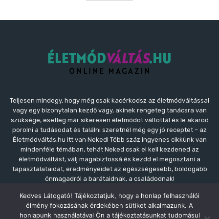
Teljesen mindegy, hogy még csak kacérkodsz az életmódváltással
vagy egy bizonytalan kezdő vagy, akinek rengeteg tanácsra van
szüksége, esetleg már sikeresen életmódot váltottál és le akarod
porolni a tudásodat és találni szeretnél még egy jó receptet – az
Életmódváltás.hu itt van Neked! Több száz ingyenes cikkünk van
mindenféle témában, tehát Neked csak el kell kezdened az
életmódváltást, válj magabiztossá és kezdd el megosztani a
tapasztalataidat, eredményeidet az egészségesebb, boldogabb
önmagadról a barátaidnak, a családodnak!
Kedves Látogató! Tájékoztatjuk, hogy a honlap felhasználói
Kapcsolat:
kapcsolat@eletmodvaltas.hu
élmény fokozásának érdekében sütiket alkalmazunk. A
honlapunk használatával Ön a tájékoztatásunkat tudomásul