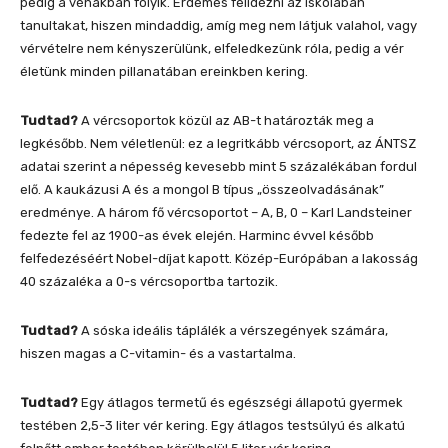
pedig a vénákban folyik. Érdemes felidézni az iskolában
tanultakat, hiszen mindaddig, amíg meg nem látjuk valahol, vagy
vérvételre nem kényszerülünk, elfeledkezünk róla, pedig a vér
életünk minden pillanatában ereinkben kering.
Tudtad?
A vércsoportok közül az AB-t határozták meg a
legkésőbb. Nem véletlenül: ez a legritkább vércsoport, az ÁNTSZ
adatai szerint a népesség kevesebb mint 5 százalékában fordul
elő. A kaukázusi A és a mongol B típus „összeolvadásának”
eredménye. A három fő vércsoportot – A, B, 0 – Karl Landsteiner
fedezte fel az 1900-as évek elején. Harminc évvel később
felfedezéséért Nobel-díjat kapott. Közép-Európában a lakosság
40 százaléka a 0-s vércsoportba tartozik.
Tudtad?
A sóska ideális táplálék a vérszegények számára,
hiszen magas a C-vitamin- és a vastartalma.
Tudtad?
Egy átlagos termetű és egészségi állapotú gyermek
testében 2,5-3 liter vér kering. Egy átlagos testsúlyú és alkatú