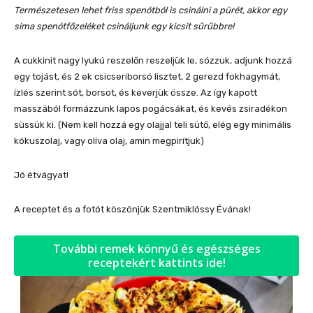
Természetesen lehet friss spenótból is csinálni a pürét, akkor egy
sima spenótfőzeléket csináljunk egy kicsit sűrűbbre!
A cukkinit nagy lyukú reszelőn reszeljük le, sózzuk, adjunk hozzá
egy tojást, és 2 ek csicseriborsó lisztet, 2 gerezd fokhagymát,
ízlés szerint sót, borsot, és keverjük össze. Az így kapott
masszából formázzunk lapos pogácsákat, és kevés zsiradékon
süssük ki. (Nem kell hozzá egy olajjal teli sütő, elég egy minimális
kókuszolaj, vagy olíva olaj, amin megpirítjuk)
Jó étvágyat!
A receptet és a fotót köszönjük Szentmiklóssy Évának!
További remek könnyű és egészséges
receptekért kattints ide!