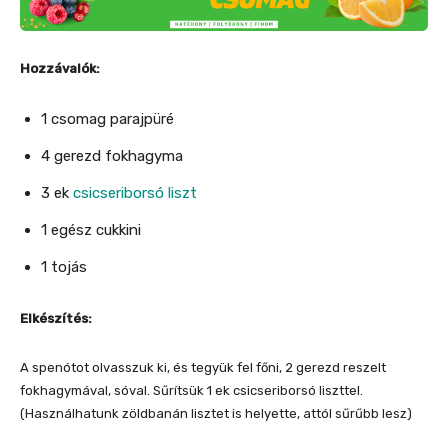
Hozzávalók:
1 csomag parajpüré
4 gerezd fokhagyma
3 ek
csicseriborsó liszt
1 egész cukkini
1 tojás
Elkészítés:
A spenótot olvasszuk ki, és tegyük fel főni, 2 gerezd reszelt
fokhagymával, sóval. Sűrítsük 1 ek csicseriborsó liszttel.
(Használhatunk zöldbanán lisztet is helyette, attól sűrűbb lesz)