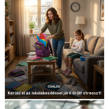
CSALÁD
Kerüld el az iskolakezdéssel járó őrült stresszt!