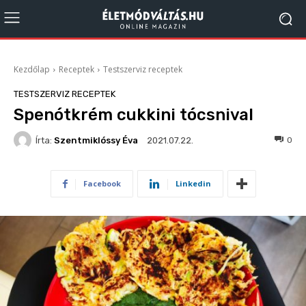
Kezdőlap
Receptek
Testszerviz receptek
TESTSZERVIZ RECEPTEK
Spenótkrém cukkini tócsnival
Írta:
Szentmiklóssy Éva
1053
0
2021.07.22.
Facebook
Linkedin