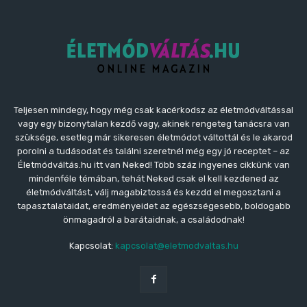
Teljesen mindegy, hogy még csak kacérkodsz az életmódváltással
vagy egy bizonytalan kezdő vagy, akinek rengeteg tanácsra van
szüksége, esetleg már sikeresen életmódot váltottál és le akarod
porolni a tudásodat és találni szeretnél még egy jó receptet – az
Életmódváltás.hu itt van Neked! Több száz ingyenes cikkünk van
mindenféle témában, tehát Neked csak el kell kezdened az
életmódváltást, válj magabiztossá és kezdd el megosztani a
tapasztalataidat, eredményeidet az egészségesebb, boldogabb
önmagadról a barátaidnak, a családodnak!
Kapcsolat:
kapcsolat@eletmodvaltas.hu