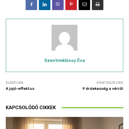
Szentmiklóssy Éva
ELŐZŐ CIKK
KÖVETKEZŐ CIKK
A jojó-effektus
9 érdekesség a vérről
KAPCSOLÓDÓ CIKKEK