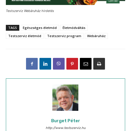
Testszerviz Webáruház hirdetés
TAGS
Egészséges életmód
Életmódváltás
Testszerviz életmód
Testszerviz program
Webáruház
Burget Péter
http://www.testszerviz.hu