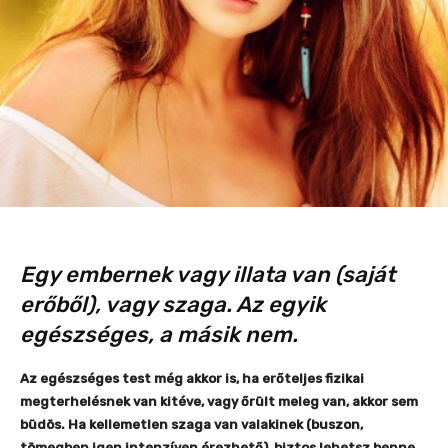
Egy embernek vagy illata van (saját
erőből), vagy szaga. Az egyik
egészséges, a másik nem.
Az egészséges test még akkor is, ha erőteljes fizikai
megterhelésnek van kitéve, vagy őrült meleg van, akkor sem
büdös. Ha kellemetlen szaga van valakinek (buszon,
tömegben igen intenzíven érezhető), biztos lehetsz benne,