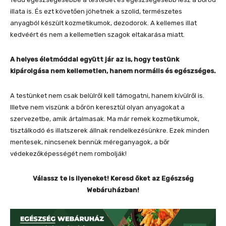
illata is. És ezt követően jöhetnek a szolid, természetes
anyagból készült kozmetikumok, dezodorok. A kellemes illat
kedvéért és nem a kellemetlen szagok eltakarása miatt.
A helyes életmóddal együtt jár az is, hogy testünk
kipárolgása nem kellemetlen, hanem normális és egészséges.
A testünket nem csak belülről kell támogatni, hanem kívülről is.
Illetve nem viszünk a bőrön keresztül olyan anyagokat a
szervezetbe, amik ártalmasak. Ma már remek kozmetikumok,
tisztálkodó és illatszerek állnak rendelkezésünkre. Ezek minden
mentesek, nincsenek bennük méreganyagok, a bőr
védekezőképességét nem rombolják!
Válassz te is ilyeneket! Keresd őket az Egészség
Webáruházban!