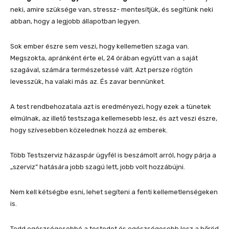
neki, amire szüksége van, stressz- mentesítjük, és segítünk neki
abban, hogy a legjobb állapotban legyen.
Sok ember észre sem veszi, hogy kellemetlen szaga van.
Megszokta, apránként érte el, 24 órában együtt van a saját
szagával, számára természetessé vált. Azt persze rögtön
levesszük, ha valaki más az. És zavar bennünket.
A test rendbehozatala azt is eredményezi, hogy ezek a tünetek
elmúlnak, az illető testszaga kellemesebb lesz, és azt veszi észre,
hogy szívesebben közelednek hozzá az emberek.
Több Testszerviz házaspár ügyfél is beszámolt arról, hogy párja a
„szerviz” hatására jobb szagú lett, jobb volt hozzábújni.
Nem kell kétségbe esni, lehet segíteni a fenti kellemetlenségeken
is.
Tedd egészségesebbé a testedet és egészségesebb lesz a bőröd