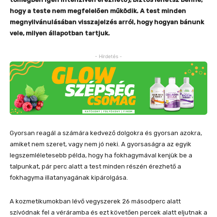
hogy a teste nem megfelelően működik. A test minden
megnyilvánulásában visszajelzés arról, hogy hogyan bánunk
vele, milyen állapotban tartjuk.
- Hirdetés -
Gyorsan reagál a számára kedvező dolgokra és gyorsan azokra,
amiket nem szeret, vagy nem jó neki. A gyorsaságra az egyik
legszemléletesebb példa, hogy ha fokhagymával kenjük be a
talpunkat, pár perc alatt a test minden részén érezhető a
fokhagyma illatanyagának kipárolgása.
A kozmetikumokban lévő vegyszerek 26 másodperc alatt
szívódnak fel a véráramba és ezt követően percek alatt eljutnak a