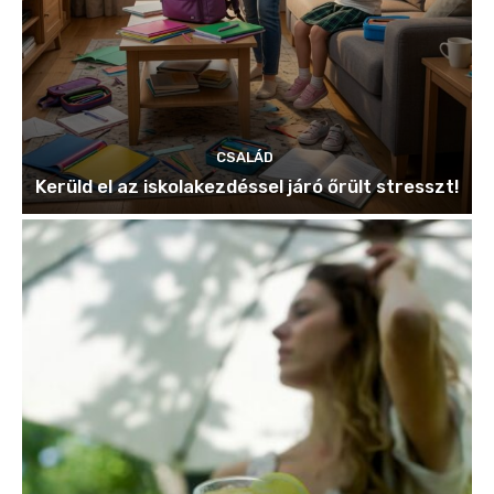
CSALÁD
Kerüld el az iskolakezdéssel járó őrült stresszt!