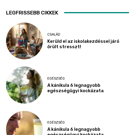
LEGFRISSEBB CIKKEK
CSALÁD
Kerüld el az iskolakezdéssel járó
őrült stresszt!
EGÉSZSÉG
A kánikula 6 legnagyobb
egészségügyi kockázata
EGÉSZSÉG
A kánikula 6 legnagyobb
egészségügyi kockázata