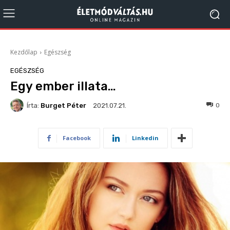
Kezdőlap
Egészség
EGÉSZSÉG
Egy ember illata…
Írta:
Burget Péter
710
0
2021.07.21.
Facebook
Linkedin