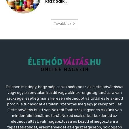
Teljesen mindegy, hogy még csak kacérkodsz az életmódváltással
vagy egy bizonytalan kezdő vagy, akinek rengeteg tanácsra van
szüksége, esetleg már sikeresen életmódot váltottál és le akarod
porolni a tudásodat és találni szeretnél még egy jó receptet – az
Életmódváltás.hu itt van Neked! Több száz ingyenes cikkünk van
mindenféle témában, tehát Neked csak el kell kezdened az
életmódváltást, válj magabiztossá és kezdd el megosztani a
tapasztalataidat, eredményeidet az egészségesebb, boldogabb