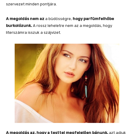
szervezet minden pontjára.
A megoldás nem az
a büdösségre,
hogy parfümfelhőbe
burkolózunk.
A rossz leheletre nem az a megoldás, hogy
literszámra isszuk a szájvizet.
A megoldás az, hogy a testtel megfelelően bánunk,
azt adjuk