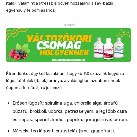
italok, valamint a stressz is bőven hozzájárul a sav-bázis
egyensúly felbomlásához.
- Hirdetés -
Étrendünket úgy kell kialakítani, hogy kb. 80 százalék legyen a
lúgosítóételek (italok) aránya, a valóságban azonban ennek
éppen a fordítottja a jellemző.
Erősen lúgosít: spirulina alga, chlorella alga, árpafű
búzafű, brokkoli, uborka, petrezselyem, a legtöbb csíra
és hajtás, spenót, karfiol, paprika, görögdinnye, citrom.
Mérsékelten lúgosít: citrusfélék (lime, grapefruit),