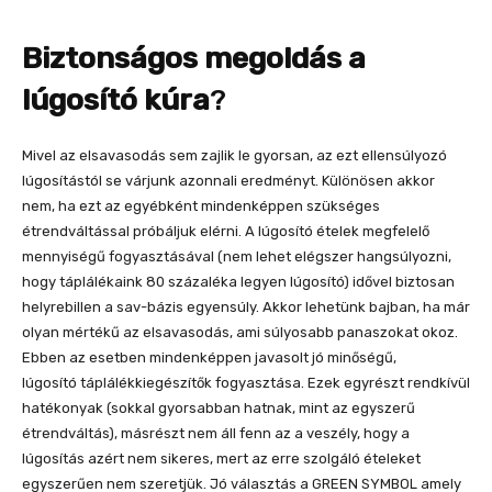
Biztonságos megoldás a
lúgosító kúra
?
Mivel az elsavasodás sem zajlik le gyorsan, az ezt ellensúlyozó
lúgosítástól se várjunk azonnali eredményt. Különösen akkor
nem, ha ezt az egyébként mindenképpen szükséges
étrendváltással próbáljuk elérni. A lúgosító ételek megfelelő
mennyiségű fogyasztásával (nem lehet elégszer hangsúlyozni,
hogy táplálékaink 80 százaléka legyen lúgosító) idővel biztosan
helyrebillen a sav-bázis egyensúly. Akkor lehetünk bajban, ha már
olyan mértékű az elsavasodás, ami súlyosabb panaszokat okoz.
Ebben az esetben mindenképpen javasolt jó minőségű,
lúgosító táplálékkiegészítők fogyasztása. Ezek egyrészt rendkívül
hatékonyak (sokkal gyorsabban hatnak, mint az egyszerű
étrendváltás), másrészt nem áll fenn az a veszély, hogy a
lúgosítás azért nem sikeres, mert az erre szolgáló ételeket
egyszerűen nem szeretjük. Jó választás a GREEN SYMBOL amely