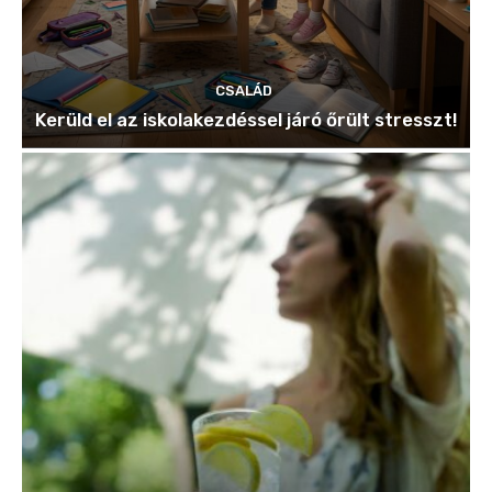
CSALÁD
Kerüld el az iskolakezdéssel járó őrült stresszt!