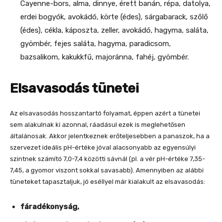
Cayenne-bors, alma, dinnye, érett banán, répa, datolya,
erdei bogyók, avokádó, körte (édes), sárgabarack, szőlő
(édes), cékla, káposzta, zeller, avokádó, hagyma, saláta,
gyömbér, fejes saláta, hagyma, paradicsom,
bazsalikom, kakukkfű, majoránna, fahéj, gyömbér.
Elsavasodás tünetei
Az elsavasodás hosszantartó folyamat, éppen azért a tünetei
sem alakulnak ki azonnal, ráadásul ezek is meglehetősen
általánosak. Akkor jelentkeznek erőteljesebben a panaszok, ha a
szervezet ideális pH-értéke jóval alacsonyabb az egyensúlyi
szintnek számító 7,0-7,4 közötti sávnál (pl. a vér pH-értéke 7,35-
7,45, a gyomor viszont sokkal savasabb). Amennyiben az alábbi
tüneteket tapasztaljuk, jó eséllyel már kialakult az elsavasodás:
fáradékonyság,