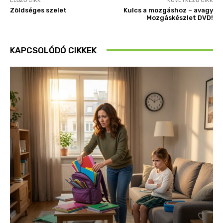
ELŐZŐ CIKK
KÖVETKEZŐ CIKK
Zöldséges szelet
Kulcs a mozgáshoz – avagy
Mozgáskészlet DVD!
KAPCSOLÓDÓ CIKKEK