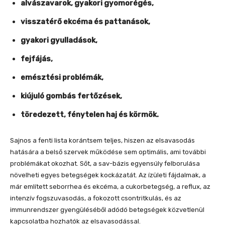
alvászavarok, gyakori gyomorégés,
visszatérő ekcéma és pattanások,
gyakori gyulladások,
fejfájás,
emésztési problémák,
kiújuló gombás fertőzések,
töredezett, fénytelen haj és körmök.
Sajnos a fenti lista korántsem teljes, hiszen az elsavasodás
hatására a belső szervek működése sem optimális, ami további
problémákat okozhat. Sőt, a sav-bázis egyensúly felborulása
növelheti egyes betegségek kockázatát. Az ízületi fájdalmak, a
már említett seborrhea és ekcéma, a cukorbetegség, a reflux, az
intenzív fogszuvasodás, a fokozott csontritkulás, és az
immunrendszer gyengüléséből adódó betegségek közvetlenül
kapcsolatba hozhatók az elsavasodással.