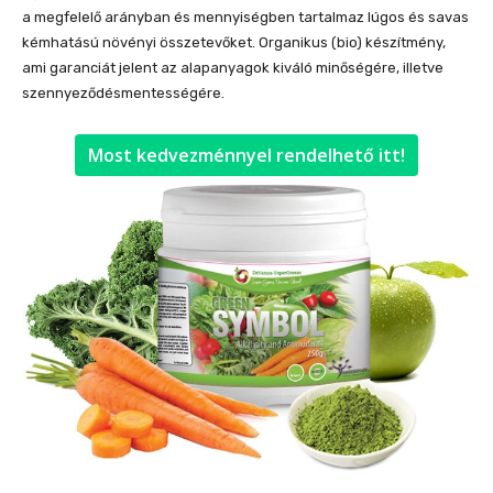
a megfelelő arányban és mennyiségben tartalmaz lúgos és savas
kémhatású növényi összetevőket. Organikus (bio) készítmény,
ami garanciát jelent az alapanyagok kiváló minőségére, illetve
szennyeződésmentességére.
Most kedvezménnyel rendelhető itt!