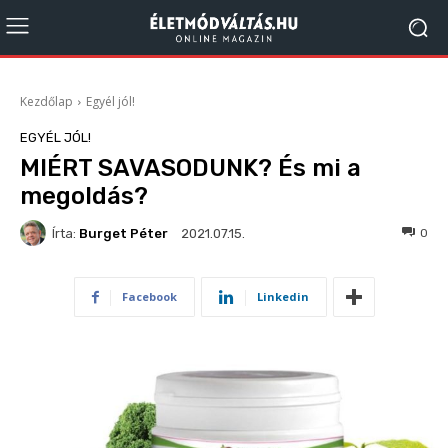
Kezdőlap
Egyél jól!
EGYÉL JÓL!
MIÉRT SAVASODUNK? És mi a
megoldás?
Írta:
Burget Péter
599
0
2021.07.15.
Facebook
Linkedin