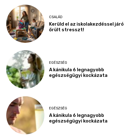
CSALÁD
Kerüld el az iskolakezdéssel járó
őrült stresszt!
EGÉSZSÉG
A kánikula 6 legnagyobb
egészségügyi kockázata
EGÉSZSÉG
A kánikula 6 legnagyobb
egészségügyi kockázata