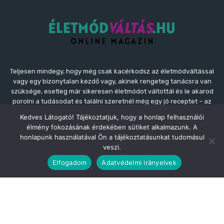
Teljesen mindegy, hogy még csak kacérkodsz az életmódváltással
vagy egy bizonytalan kezdő vagy, akinek rengeteg tanácsra van
szüksége, esetleg már sikeresen életmódot váltottál és le akarod
porolni a tudásodat és találni szeretnél még egy jó receptet – az
Életmódváltás.hu itt van Neked! Több száz ingyenes cikkünk van
Kedves Látogató! Tájékoztatjuk, hogy a honlap felhasználói
mindenféle témában, tehát Neked csak el kell kezdened az
élmény fokozásának érdekében sütiket alkalmazunk. A
életmódváltást, válj magabiztossá és kezdd el megosztani a
honlapunk használatával Ön a tájékoztatásunkat tudomásul
tapasztalataidat, eredményeidet az egészségesebb, boldogabb
veszi.
önmagadról a barátaidnak, a családodnak!
Elfogadom
Adatvédelmi irányelvek
Kapcsolat:
kapcsolat@eletmodvaltas.hu
Partnerünk
Webműsor.hu - Az online műsorújság