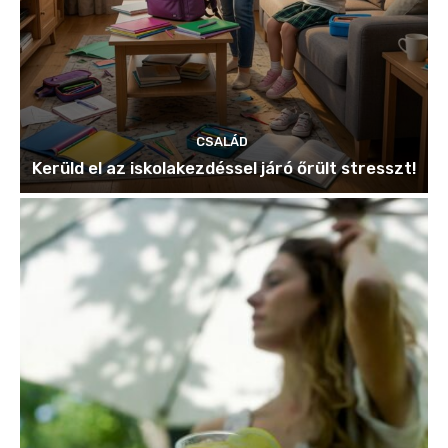
CSALÁD
Kerüld el az iskolakezdéssel járó őrült stresszt!