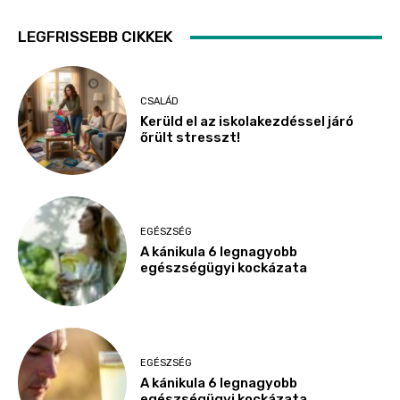
LEGFRISSEBB CIKKEK
CSALÁD
Kerüld el az iskolakezdéssel járó
őrült stresszt!
EGÉSZSÉG
A kánikula 6 legnagyobb
egészségügyi kockázata
EGÉSZSÉG
A kánikula 6 legnagyobb
egészségügyi kockázata