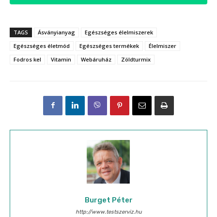
TAGS
Ásványianyag
Egészséges élelmiszerek
Egészséges életmód
Egészséges termékek
Élelmiszer
Fodros kel
Vitamin
Webáruház
Zöldturmix
Burget Péter
http://www.testszerviz.hu