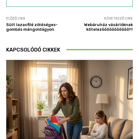
ELŐZŐ CIKK
KÖVETKEZŐ CIKK
Sült lazacfilé zöldséges-
Webáruház vásárlóknak
gombás mángoldágyon
kötelezőőőőőőőőőőő!!!
KAPCSOLÓDÓ CIKKEK