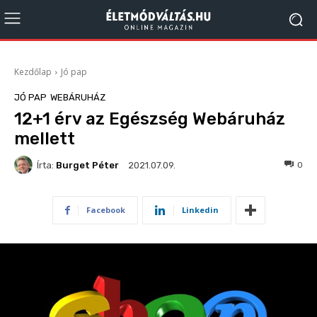
Kezdőlap
Jó pap
JÓ PAP
WEBÁRUHÁZ
12+1 érv az Egészség Webáruház
mellett
Írta:
Burget Péter
123
0
2021.07.09.
Facebook
Linkedin