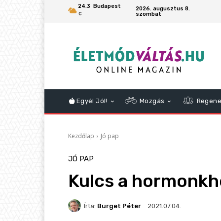
24.3
Budapest
2026. augusztus 8.
szombat
C
Egyél Jól!
Mozgás
Regene
Kezdőlap
Jó pap
JÓ PAP
Kulcs a hormonkh
Írta:
Burget Péter
2021.07.04.