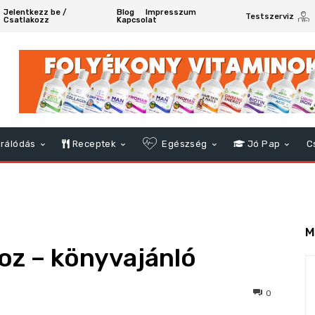
Jelentkezz be /
Blog
Impresszum
Testszerviz
Csatlakozz
Kapcsolat
rálódás
Receptek
Egészség
Jó Pap
C
M
oz – könyvajánló
361
0