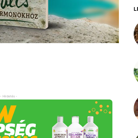
L
- Hirdetés -