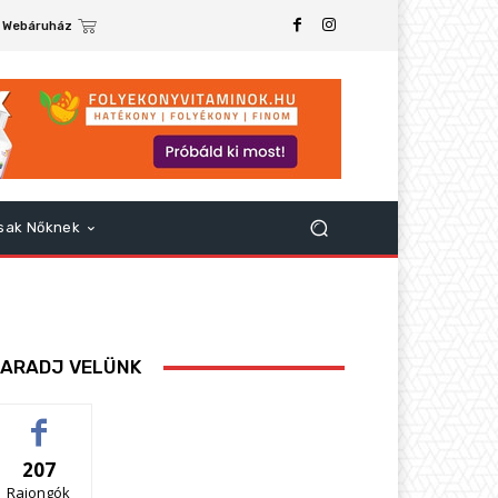
Webáruház
sak Nőknek
ARADJ VELÜNK
207
Rajongók