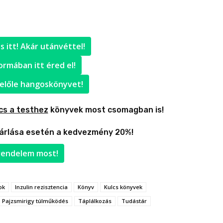
 itt! Akár utánvéttel!
ormában itt éred el!
 belőle hangoskönyvet!
cs a testhez
könyvek most csomagban is!
árlása esetén a kedvezmény 20%!
endelem most!
ok
Inzulin rezisztencia
Könyv
Kulcs könyvek
Pajzsmirigy túlműködés
Táplálkozás
Tudástár