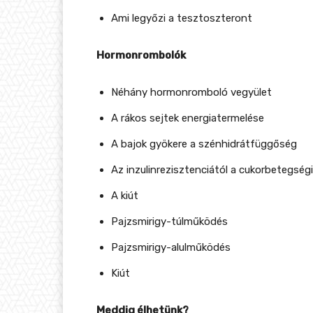
Ami legyőzi a tesztoszteront
Hormonrombolók
Néhány hormonromboló vegyület
A rákos sejtek energiatermelése
A bajok gyökere a szénhidrátfüggőség
Az inzulinrezisztenciától a cukorbetegség
A kiút
Pajzsmirigy-túlműködés
Pajzsmirigy-alulműködés
Kiút
Meddig élhetünk?