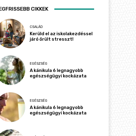
EGFRISSEBB CIKKEK
CSALÁD
Kerüld el az iskolakezdéssel
járó őrült stresszt!
EGÉSZSÉG
A kánikula 6 legnagyobb
egészségügyi kockázata
EGÉSZSÉG
A kánikula 6 legnagyobb
egészségügyi kockázata