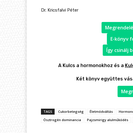
Dr. Kricsfalvi Péter
Megrendelés
E-könyv f
Így csinálj
A Kulcs a hormonokhoz és a
Kul
Két könyv együttes vás
Megr
TAGS
Cukorbetegség
Életmódváltás
Hormon
Ösztrogén dominancia
Pajzsmirigy alulműködés