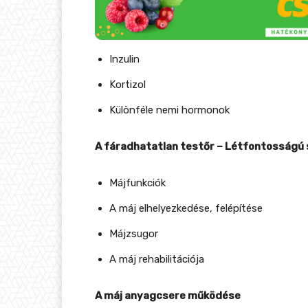
Inzulin
Kortizol
Különféle nemi hormonok
A fáradhatatlan testőr – Létfontosságú
Májfunkciók
A máj elhelyezkedése, felépítése
Májzsugor
A máj rehabilitációja
A máj anyagcsere működése