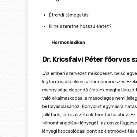
Étrendi támogatás
Ki ne szeretne hosszú életet?
Hormonlexikon
Dr. Kricsfalvi Péter főorvos s
„Az emberi szervezet működését, belső egye
legfontosabb eleme a hormonrendszer. Ezek
mennyisége elegendő életünk meghatározó t
való alkalmazkodás, a másodlagos nemi jelleg
befolyásolásához. Bonyolult egymásra hatá
jóllétünk, jó közérzetünk fenntartásához. Ez
»finomhangolás« lényegét, az összefüggéseket
lényegi kapcsolódási pont az életmódváltás 