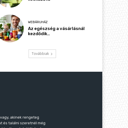
WEBÁRUHÁZ
Az egészség a vásárlásnál
kezdődik…
Továbbiak
 vagy, akinek rengeteg
t és találni szeretnél még