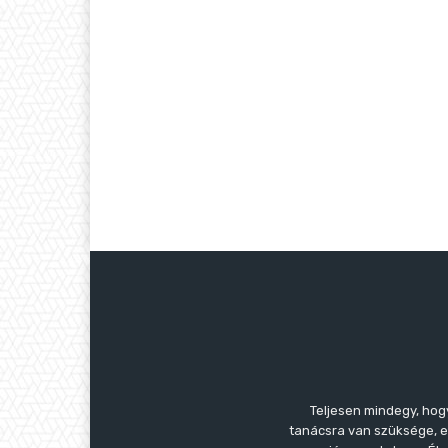
Teljesen mindegy, hog
tanácsra van szüksége, es