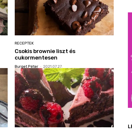
RECEPTEK
Csokis brownie liszt és
cukormentesen
Burget Péter
-
2021.07.27.
L