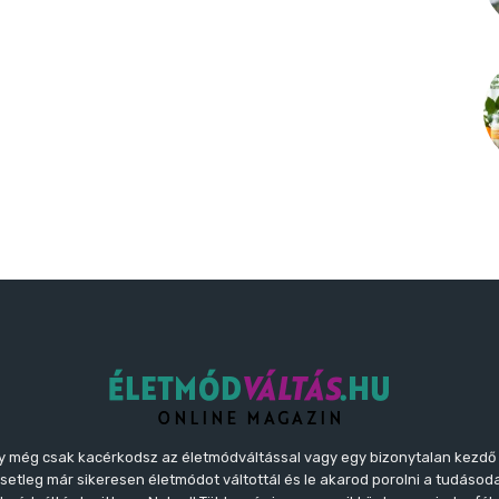
y még csak kacérkodsz az életmódváltással vagy egy bizonytalan kezdő
etleg már sikeresen életmódot váltottál és le akarod porolni a tudásoda