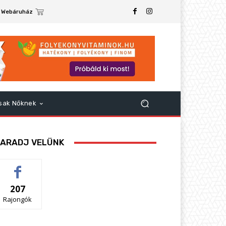
Webáruház
sak Nőknek
ARADJ VELÜNK
207
Rajongók