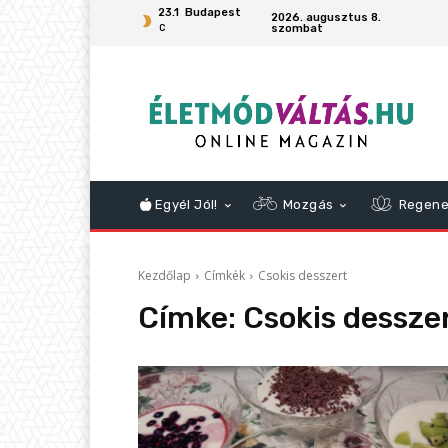
23.1
Budapest
2026. augusztus 8.
szombat
C
Egyél Jól!
Mozgás
Regene
Kezdőlap
Címkék
Csokis desszert
Címke:
Csokis dessze