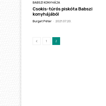
BABSZI KONYHÁJA
Csokis-túrós piskóta Babszi
konyhájából
Burget Péter
-
2021.07.20.
1
2