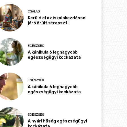
CSALÁD
Kerüld el az iskolakezdéssel
járó őrült stresszt!
EGÉSZSÉG
A kánikula 6 legnagyobb
egészségügyi kockázata
EGÉSZSÉG
A kánikula 6 legnagyobb
egészségügyi kockázata
EGÉSZSÉG
A nyári hőség egészségügyi
kockázata