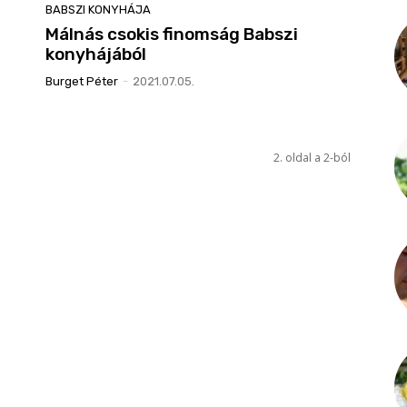
BABSZI KONYHÁJA
Málnás csokis finomság Babszi
konyhájából
Burget Péter
-
2021.07.05.
2. oldal a 2-ból