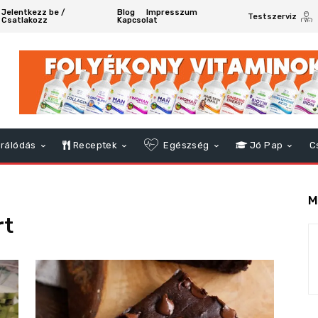
Jelentkezz be /
Blog
Impresszum
Testszerviz
Csatlakozz
Kapcsolat
rálódás
Receptek
Egészség
Jó Pap
C
M
rt