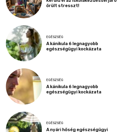
Kerüld el az iskolakezdéssel járó
őrült stresszt!
EGÉSZSÉG
A kánikula 6 legnagyobb
egészségügyi kockázata
EGÉSZSÉG
A kánikula 6 legnagyobb
egészségügyi kockázata
EGÉSZSÉG
A nyári hőség egészségügyi