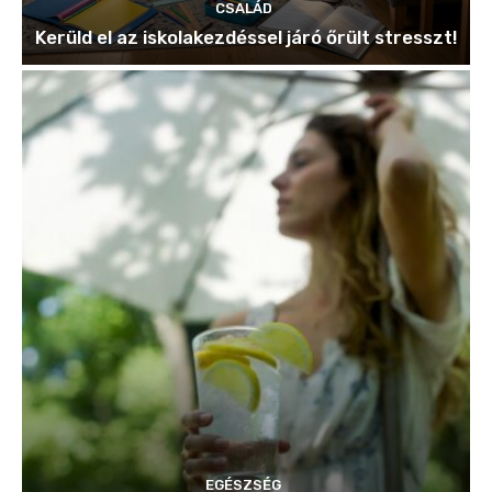
CSALÁD
Kerüld el az iskolakezdéssel járó őrült stresszt!
EGÉSZSÉG