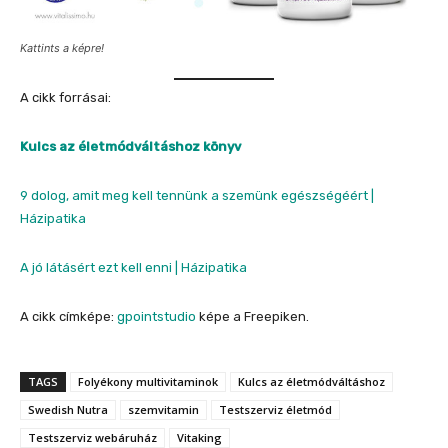
Kattints a képre!
A cikk forrásai:
Kulcs az életmódváltáshoz könyv
9 dolog, amit meg kell tennünk a szemünk egészségéért |
Házipatika
A jó látásért ezt kell enni | Házipatika
A cikk címképe:
gpointstudio
képe a Freepiken.
TAGS
Folyékony multivitaminok
Kulcs az életmódváltáshoz
Swedish Nutra
szemvitamin
Testszerviz életmód
Testszerviz webáruház
Vitaking