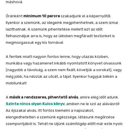
máshová.
Óránként
minimum 10 percre
szakadjunk el a képernyőtől.
Ilyenkor a szemünk, az idegeink megpihenhetnek, a szem izmai
lazíthatnak. A szemünk pihentetése mellett ezt az időt
felhasználjuk arra is, hogy az ülésben megfáradt testünket is
megmozgassuk egy kis tornával.
A fentiek miatt nagyon fontos lenne, hogy utazás közben,
munkába vagy hazamenet inkább nyomtatott könyvet olvassunk
(nagyobb a távolság, a szem nem fixált, követjük a sorokat), vagy
még jobb, ha nézzük az utcát, a tájat. Ilyenkor hagyjuk békén a
mobilunkat!
A
másik a rendszeres, pihentető alvás
, amire elég időt adunk.
Szinte nincs olyan Kulcs könyv
, amiben ne le szó az alávásról!
Az éjszakai alvás, itt fontos kiemelni a napszakot,
elengedhetetlen a szemünk egészsége, látásunk megőrzése
szempontjából is. Tehát ne üljünk számítógép előtt már este nyolc