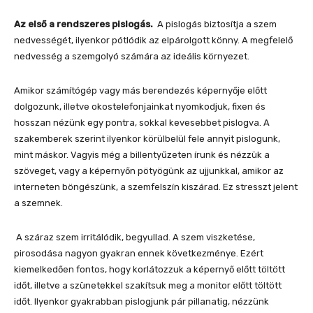
Az első a rendszeres pislogás.
A pislogás biztosítja a szem
nedvességét, ilyenkor pótlódik az elpárolgott könny. A megfelelő
nedvesség a szemgolyó számára az ideális környezet.
Amikor számítógép vagy más berendezés képernyője előtt
dolgozunk, illetve okostelefonjainkat nyomkodjuk, fixen és
hosszan nézünk egy pontra, sokkal kevesebbet pislogva. A
szakemberek szerint ilyenkor körülbelül fele annyit pislogunk,
mint máskor. Vagyis még a billentyűzeten írunk és nézzük a
szöveget, vagy a képernyőn pötyögünk az ujjunkkal, amikor az
interneten böngészünk, a szemfelszín kiszárad. Ez stresszt jelent
a szemnek.
A száraz szem irritálódik, begyullad. A szem viszketése,
pirosodása nagyon gyakran ennek következménye. Ezért
kiemelkedően fontos, hogy korlátozzuk a képernyő előtt töltött
időt, illetve a szünetekkel szakítsuk meg a monitor előtt töltött
időt. Ilyenkor gyakrabban pislogjunk pár pillanatig, nézzünk