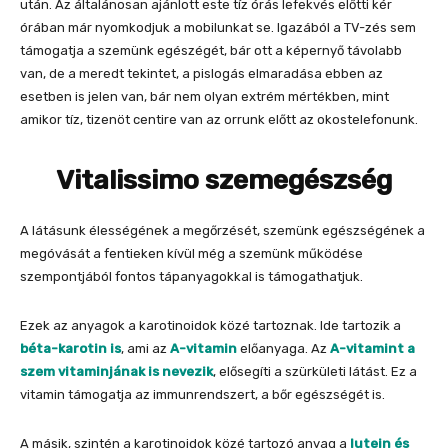
után. Az általánosan ajánlott este tíz órás lefekvés előtti kér
órában már nyomkodjuk a mobilunkat se. Igazából a TV-zés sem
támogatja a szemünk egészégét, bár ott a képernyő távolabb
van, de a meredt tekintet, a pislogás elmaradása ebben az
esetben is jelen van, bár nem olyan extrém mértékben, mint
amikor tíz, tizenöt centire van az orrunk előtt az okostelefonunk.
Vitalissimo szemegészség
A látásunk élességének a megőrzését, szemünk egészségének a
megóvását a fentieken kívül még a szemünk működése
szempontjából fontos tápanyagokkal is támogathatjuk.
Ezek az anyagok a karotinoidok közé tartoznak. Ide tartozik a
béta-karotin is
, ami az
A-vitamin
előanyaga. Az
A-vitamint a
szem vitaminjának is nevezik
, elősegíti a szürkületi látást. Ez a
vitamin támogatja az immunrendszert, a bőr egészségét is.
A másik, szintén a karotinoidok közé tartozó anyag a
lutein és