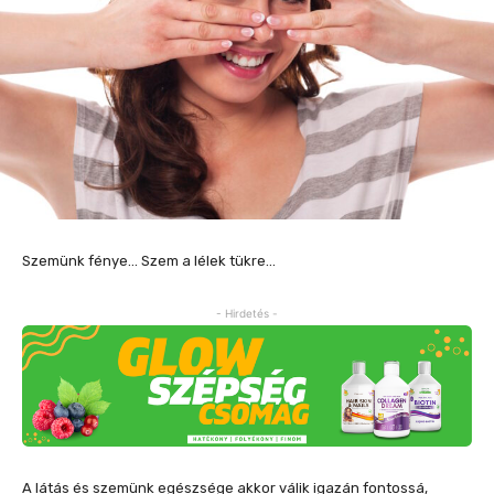
Szemünk fénye… Szem a lélek tükre…
- Hirdetés -
A látás és szemünk egészsége akkor válik igazán fontossá,