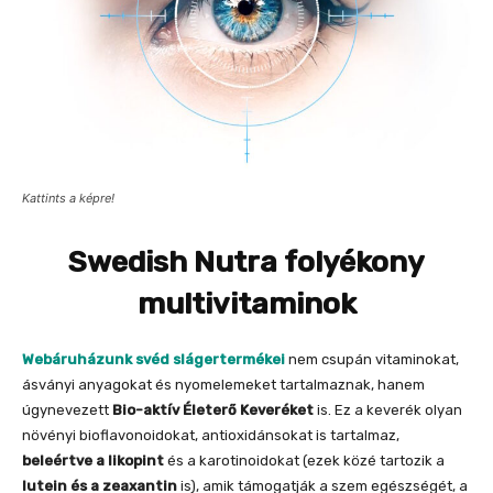
Kattints a képre!
Swedish Nutra folyékony
multivitaminok
Webáruházunk svéd slágertermékei
nem csupán vitaminokat,
ásványi anyagokat és nyomelemeket tartalmaznak, hanem
úgynevezett
Bio-aktív Életerő Keveréket
is. Ez a keverék olyan
növényi bioflavonoidokat, antioxidánsokat is tartalmaz,
beleértve a likopint
és a karotinoidokat (ezek közé tartozik a
lutein és a zeaxantin
is), amik támogatják a szem egészségét, a