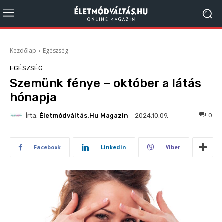
Kezdőlap
Egészség
EGÉSZSÉG
Szemünk fénye – október a látás
hónapja
Írta:
Életmódváltás.hu Magazin
69
0
2024.10.09.
Facebook
Linkedin
Viber