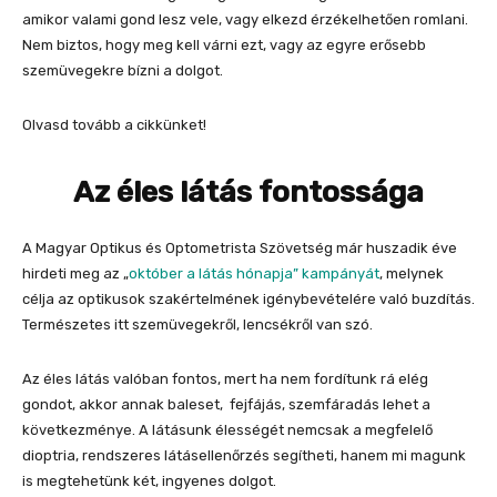
amikor valami gond lesz vele, vagy elkezd érzékelhetően romlani.
Nem biztos, hogy meg kell várni ezt, vagy az egyre erősebb
szemüvegekre bízni a dolgot.
Olvasd tovább a cikkünket!
Az éles látás fontossága
A Magyar Optikus és Optometrista Szövetség már huszadik éve
hirdeti meg az „
október a látás hónapja” kampányát
, melynek
célja az optikusok szakértelmének igénybevételére való buzdítás.
Természetes itt szemüvegekről, lencsékről van szó.
Az éles látás valóban fontos, mert ha nem fordítunk rá elég
gondot, akkor annak baleset, fejfájás, szemfáradás lehet a
következménye. A látásunk élességét nemcsak a megfelelő
dioptria, rendszeres látásellenőrzés segítheti, hanem mi magunk
is megtehetünk két, ingyenes dolgot.