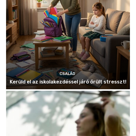
CSALÁD
Kerüld el az iskolakezdéssel járó őrült stresszt!