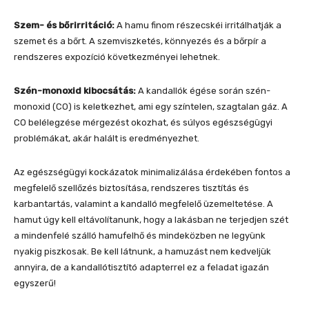
Szem- és bőrirritáció:
A hamu finom részecskéi irritálhatják a
szemet és a bőrt. A szemviszketés, könnyezés és a bőrpír a
rendszeres expozíció következményei lehetnek.
Szén-monoxid kibocsátás:
A kandallók égése során szén-
monoxid (CO) is keletkezhet, ami egy színtelen, szagtalan gáz. A
CO belélegzése mérgezést okozhat, és súlyos egészségügyi
problémákat, akár halált is eredményezhet.
Az egészségügyi kockázatok minimalizálása érdekében fontos a
megfelelő szellőzés biztosítása, rendszeres tisztítás és
karbantartás, valamint a kandalló megfelelő üzemeltetése. A
hamut úgy kell eltávolítanunk, hogy a lakásban ne terjedjen szét
a mindenfelé szálló hamufelhő és mindeközben ne legyünk
nyakig piszkosak. Be kell látnunk, a hamuzást nem kedveljük
annyira, de a kandallótisztító adapterrel ez a feladat igazán
egyszerű!