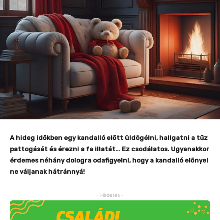
A hideg időkben egy kandalló előtt üldögélni, hallgatni a tűz
pattogását és érezni a fa illatát… Ez csodálatos. Ugyanakkor
érdemes néhány dologra odafigyelni, hogy a kandalló előnyei
ne váljanak hátránnyá!
- Hirdetés -