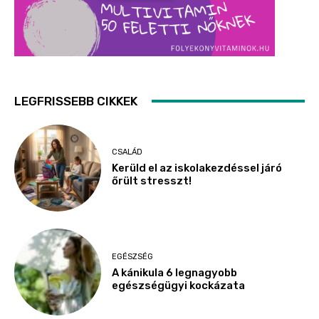
LEGFRISSEBB CIKKEK
CSALÁD
Kerüld el az iskolakezdéssel járó
őrült stresszt!
EGÉSZSÉG
A kánikula 6 legnagyobb
egészségügyi kockázata