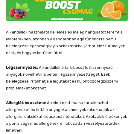
A kandallók használata kellemes és meleg hangulatot teremt a
lakóterekben, azonban a kandallóban égő tűz okozta hamu
belélegzése egészségügyi kockázatokkal járhat. Nézzük melyek
ezek, és hogyan kerülhetjük el.
Légszennyezés:
A kandallók által kibocsátott szennyező
anyagok növelhetik a beltéri légszennyezettséget. Ezek
belélegzése irritálhatja a légutakat és különböző légzőszervi
problémákat okozhat.
Allergiák és asztma:
A keletkezett hamu tartalmazhat
allergéneket és irritáló anyagokat, amelyek fokozhatják az
allergiás reakciókat és asztmás tüneteket. Azok, akik érzékenyek
a porra vagy más allergénekre, fokozottan veszélyeztetettek
lehetnek.