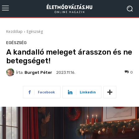
Kezdőlap
Egészség
EGÉSZSÉG
A kandalló meleget árasszon és ne
betegséget!
Írta:
Burget Péter
263
0
2023.11.16.
Facebook
Linkedin