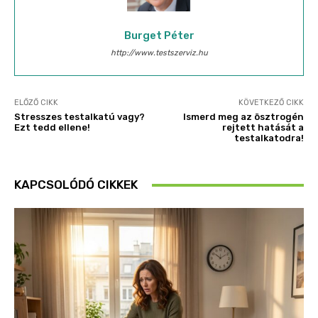
Burget Péter
http://www.testszerviz.hu
ELŐZŐ CIKK
KÖVETKEZŐ CIKK
Stresszes testalkatú vagy?
Ismerd meg az ösztrogén
Ezt tedd ellene!
rejtett hatását a
testalkatodra!
KAPCSOLÓDÓ CIKKEK