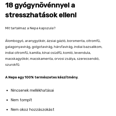
18 gyógynövénnyel a
stresszhatások ellen!
Mit tartalmaz a Nepa kapszula?
Álombogyó, aranygyökér, ázsiai gázló, borsmenta, citromfű,
galagonyavirág, golgotavirág, hársfavirág, indiai bazsalikom,
indiai citromfű, kamilla, kínai csüdfű, komló, levendula,
macskagyökér, macskamenta, orvosi zsálya, szerecsendió,
szurokfű.
A Nepa egy 100% természetes készítmény.
Nincsenek mellékhatásai
Nem tompít
Nem okoz hozzászokást