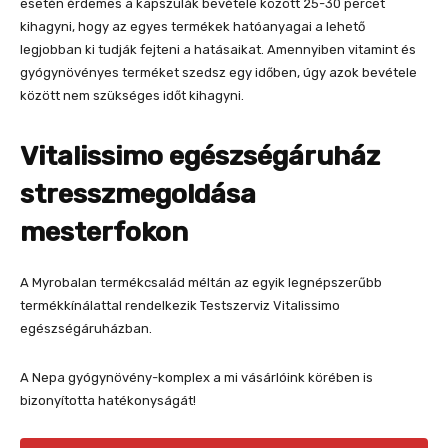
esetén érdemes a kapszulák bevétele között 25-30 percet
kihagyni, hogy az egyes termékek hatóanyagai a lehető
legjobban ki tudják fejteni a hatásaikat. Amennyiben vitamint és
gyógynövényes terméket szedsz egy időben, úgy azok bevétele
között nem szükséges időt kihagyni.
Vitalissimo egészségáruház
stresszmegoldása
mesterfokon
A Myrobalan termékcsalád méltán az egyik legnépszerűbb
termékkínálattal rendelkezik Testszerviz Vitalissimo
egészségáruházban.
A Nepa gyógynövény-komplex a mi vásárlóink körében is
bizonyította hatékonyságát!