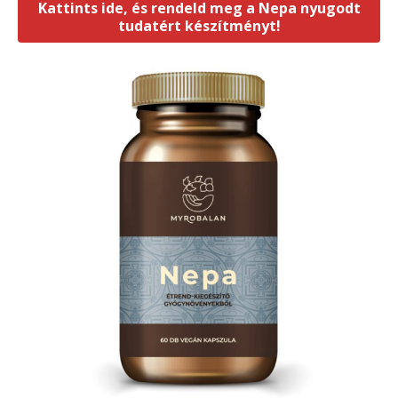
Kattints ide, és rendeld meg a Nepa nyugodt
tudatért készítményt!