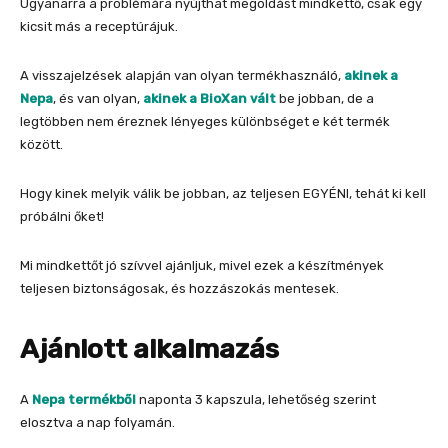
Ugyanarra a problémára nyújthat megoldást mindkettő, csak egy
kicsit más a receptúrájuk.
A visszajelzések alapján van olyan termékhasználó,
akinek a
Nepa
, és van olyan,
akinek a BioXan vált
be jobban, de a
legtöbben nem éreznek lényeges különbséget e két termék
között.
Hogy kinek melyik válik be jobban, az teljesen EGYÉNI, tehát ki kell
próbálni őket!
Mi mindkettőt jó szívvel ajánljuk, mivel ezek a készítmények
teljesen biztonságosak, és hozzászokás mentesek.
Ajánlott alkalmazás
A
Nepa termékből
naponta 3 kapszula, lehetőség szerint
elosztva a nap folyamán.