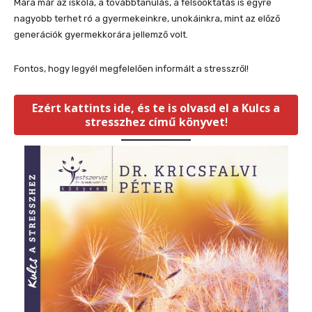
Mára már az iskola, a továbbtanulás, a felsőoktatás is egyre
nagyobb terhet ró a gyermekeinkre, unokáinkra, mint az előző
generációk gyermekkorára jellemző volt.
Fontos, hogy legyél megfelelően informált a stresszről!
Ezért kattints ide, és te is olvasd el a Kulcs a
stresszhez című könyvet
!