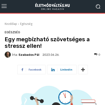
Kezdőlap
Egészség
EGÉSZSÉG
Egy megbízható szövetséges a
stressz ellen!
Írta:
Szabados Pál
133
0
2023.06.26.
Facebook
Linkedin