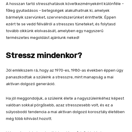
A hosszan tartó stresszhatások következményeként különféle –
főleg gyulladásos – betegségek alakulhatnak ki, amelyek
bármelyik szervünket, szervrendszerünket érinthetik. Éppen
ezért te se vedd félvállról a stresszes tüneteket, és folytasd
tovább cikkünk elolvasását, amelyben egy nagyszerű
természetes megoldást ajánlunk neked!
Stressz mindenkor?
Jól emlékszem rá, hogy az 1970-es, 1980-as években éppen úgy
panaszkodtak a szüleink a stresszre, mint manapság a mai
aktívan dolgozó generáció.
Ha jól meggondoljuk, a szüleink élete a nagyszüleinkéhez képest
valóban sokkal pörgősebb, azaz stresszesebb volt, és ez a
súlyosbodó tendencia a mai aktívan dolgozó korosztály életében
még több kihívást hozott.