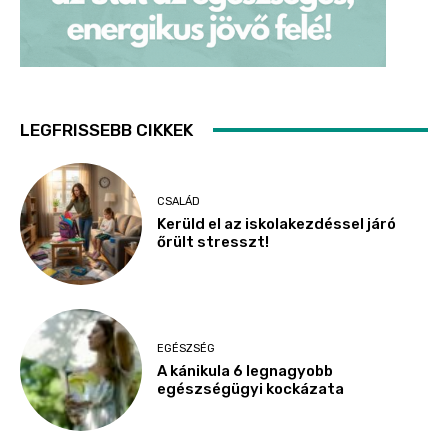
LEGFRISSEBB CIKKEK
CSALÁD
Kerüld el az iskolakezdéssel járó
őrült stresszt!
EGÉSZSÉG
A kánikula 6 legnagyobb
egészségügyi kockázata