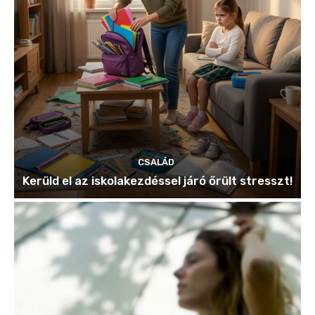
CSALÁD
Kerüld el az iskolakezdéssel járó őrült stresszt!