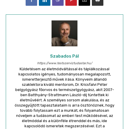
Szabados Pál
https://www.testszerviztudastar.hu/
Küldetésem az életmódváltással és táplálkozással
kapcsolatos igényes, tudományosan megalapozott,
ismeretterjesztő művek írása. Könyveim állandó
szaklektora kiváló mentorom, Dr. Kricsfalvi Péter
belgyógyász főorvos és természetgyógyász, akit 2007-
ben Batthyány-Strattmann László-díj tüntettek ki
életművéért. A személyes sorsom alakulása, és az
összegyűjtött tapasztalataim is arra ösztönöznek, hogy
tovább folytassam ezt a munkát, és folyamatosan
növeljem a tudásomat az emberi test működésével, az
életmóddal és a különféle étrenddel és más, ide
kapcsolódó ismeretek megszerzésével. Ezt a