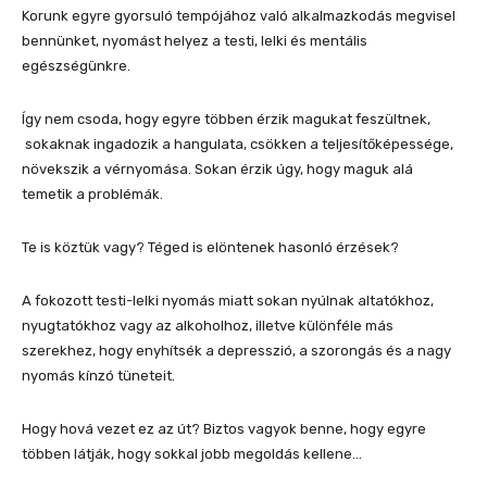
Korunk egyre gyorsuló tempójához való alkalmazkodás megvisel
bennünket, nyomást helyez a testi, lelki és mentális
egészségünkre.
Így nem csoda, hogy egyre többen érzik magukat feszültnek,
sokaknak ingadozik a hangulata, csökken a teljesítőképessége,
növekszik a vérnyomása. Sokan érzik úgy, hogy maguk alá
temetik a problémák.
Te is köztük vagy? Téged is elöntenek hasonló érzések?
A fokozott testi-lelki nyomás miatt sokan nyúlnak altatókhoz,
nyugtatókhoz vagy az alkoholhoz, illetve különféle más
szerekhez, hogy enyhítsék a depresszió, a szorongás és a nagy
nyomás kínzó tüneteit.
Hogy hová vezet ez az út? Biztos vagyok benne, hogy egyre
többen látják, hogy sokkal jobb megoldás kellene…