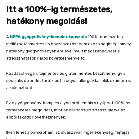
Itt a 100%-ig természetes,
hatékony megoldás!
A
NEPA gyógynövény-komplex kapszula
100% természetes,
mellékhatásmentes és hozzászokást nem okozó segítség, amely
hatékony gyógynövények erejével nyújt megszabadulást a
stresszhatások káros következményeitől.
Ráadásul vegán, tejmentes és gluténmentes készítmény, így a
speciális étrendet tartók és bizonyos allergiákkal élők számára is
alkalmazható.
Ez a gyógynövény-komplex olyan problémákra nyújthat 100%-os
természetes megoldást, mint az állandósuló stressz, illetve az
ebből fakadó következmények.
Ilyen lehet a pánikroham, az alvászavar, ingerlékenység, fejfájás,