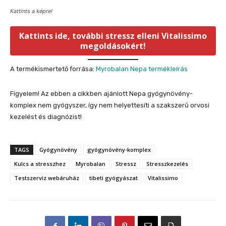
Kattints a képre!
Kattints ide, további stressz elleni Vitalissimo
megoldásokért!
A termékismertető forrása:
Myrobalan Nepa termékleírás
Figyelem! Az ebben a cikkben ajánlott Nepa gyógynövény-
komplex nem gyógyszer, így nem helyettesíti a szakszerű orvosi
kezelést és diagnózist!
TAGS
Gyógynövény
gyógynövény-komplex
Kulcs a stresszhez
Myrobalan
Stressz
Stresszkezelés
Testszerviz webáruház
tibeti gyógyászat
Vitalissimo