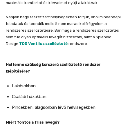
maximális komfortot és kényelmet nyújt a lakóknak.
Napjaik nagy részét zárt helyiségekben töltjük, ahol mindennapi
feladatok és teendők mellett nem marad kellő figyelem a
rendszeres szellőztetésre. Bár maga a rendszeres szellőztetés
sem tud olyan optimális levegőt biztosítani, mint a Splendid
Design
TQD Ventilus szellőztető
rendszere.
Hol lenne szükség korszerű szellőztető rendszer
kiépítésére?
Lakásokban
Családi házakban
Pincékben, alagsorban lévő helyiségekben
Miért fontos a friss levegő?