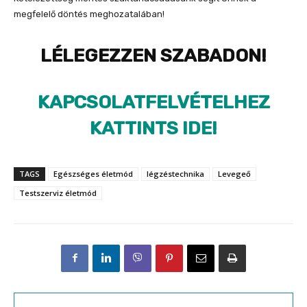
megfelelő döntés meghozatalában!
LÉLEGEZZEN SZABADON!
KAPCSOLATFELVÉTELHEZ
KATTINTS IDE!
TAGS
Egészséges életmód
légzéstechnika
Levegeő
Testszerviz életmód