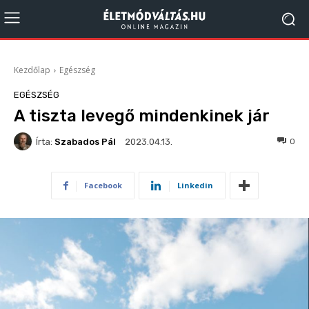
Kezdőlap
Egészség
EGÉSZSÉG
A tiszta levegő mindenkinek jár
Írta:
Szabados Pál
236
0
2023.04.13.
Facebook
Linkedin