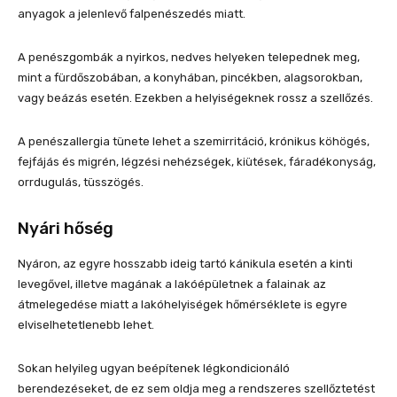
anyagok a jelenlevő falpenészedés miatt.
A penészgombák a nyirkos, nedves helyeken telepednek meg,
mint a fürdőszobában, a konyhában, pincékben, alagsorokban,
vagy beázás esetén. Ezekben a helyiségeknek rossz a szellőzés.
A penészallergia tünete lehet a szemirritáció, krónikus köhögés,
fejfájás és migrén, légzési nehézségek, kiütések, fáradékonyság,
orrdugulás, tüsszögés.
Nyári hőség
Nyáron, az egyre hosszabb ideig tartó kánikula esetén a kinti
levegővel, illetve magának a lakóépületnek a falainak az
átmelegedése miatt a lakóhelyiségek hőmérséklete is egyre
elviselhetetlenebb lehet.
Sokan helyileg ugyan beépítenek légkondicionáló
berendezéseket, de ez sem oldja meg a rendszeres szellőztetést