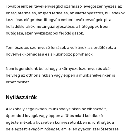
További emberi tevékenységből származó levegőszennyezés az
energiatermelés, az ipari termelés, az állattenyésztés, hulladékok
kezelése, elégetése, ill. egyéb emberi tevékenységek, pl. a
hulladéklerakók metángázfejlesztése, a hűtőgépek freon
hűtőgáza, szennyvíziszapból fejlődő gázok.
Természetes szennyező források a vulkánok, az erdőtüzek, a
növények korhadása és a különböző porviharok.
Nem is gondolunk bele, hogy a környezetszennyezés akár
helyileg az otthonainkban vagy éppen a munkahelyeinken is
érhet minket.
Nyílászárók
A lakóhelyiségeinkben, munkahelyeinken az elhasznált,
áporodott levegő, vagy éppen a fűtés miatt keletkező
égéstermékek a közvetlen környezetünkben is ronthatják a
belélegzett levegő minőségét, ami ellen gyakori szellőztetéssel