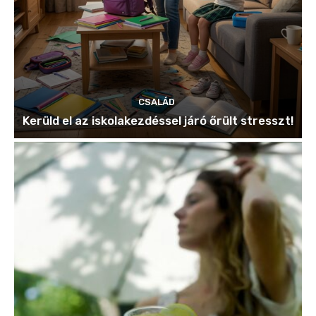
CSALÁD
Kerüld el az iskolakezdéssel járó őrült stresszt!