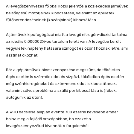
A levegőszennyezés fő okai közül jelentős a közlekedési járművek
belsőégésű motorjainak kibocsátása, valamint az épületek
fűtőberendezéseinek (kazánjainak) kibocsátása.
A járművek kipufogógázai miatt a levegő nitrogén-dioxid tartalma
az ideális 0,000002%-os tartalom felett van. A levegőbe került
vegyületek napfény hatására szmogot és ózont hoznak létre, ami
asztmát okozhat.
Bár a gépjárművek ólomszennyezése megszűnt, de tökéletes
égés esetén is szén-dioxidot és vízgőzt, tökéletlen égés esetén
még szénhidrogéneket és szén-monoxidot is kibocsátanak,
valamint súlyos probléma a szálló por kibocsátása is (fékek,
autógumik az úton).
A WHO becslése alapján évente 700 ezerrel kevesebb ember
halna meg a fejlődő országokban, ha ezeket a
levegőszennyezőket kivonnák a forgalomból.