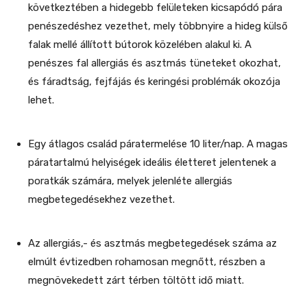
következtében a hidegebb felületeken kicsapódó pára
penészedéshez vezethet, mely többnyire a hideg külső
falak mellé állított bútorok közelében alakul ki. A
penészes fal allergiás és asztmás tüneteket okozhat,
és fáradtság, fejfájás és keringési problémák okozója
lehet.
Egy átlagos család páratermelése 10 liter/nap. A magas
páratartalmú helyiségek ideális életteret jelentenek a
poratkák számára, melyek jelenléte allergiás
megbetegedésekhez vezethet.
Az allergiás,- és asztmás megbetegedések száma az
elmúlt évtizedben rohamosan megnőtt, részben a
megnövekedett zárt térben töltött idő miatt.