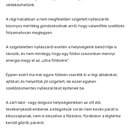
védekezhetünk.
A régi házakban a nem megfelelően szigetelt nyílászárók
bizonyos mértékig gondoskodnak arról, hogy valamiféle szellőzés
folyamatosan meglegyen.
A szigeteletlen nyílászáról esetén a helyiségeink belső hője is
távozik, és nem mindegy, hogy egy fűtési szezonban mennyi
energia megy el az „utca fűtésére”.
Éppen ezért ma már egyre többen cserélik ki a régi ablakokat,
ajtókat, és helyettük jól szigetelt, de ezzel egyben
szellőzésmentes nyílászárókat építenek be.
A zárt lakó- vagy dolgozó helyiségeinkben az ott élő,
tevékenykedő emberek a kilégzésük során nem kevés párát is
kibocsájtanak, nem is beszélve a főzéskor, fürdéskor a légtérbe
kerülő gőzről, páráról.