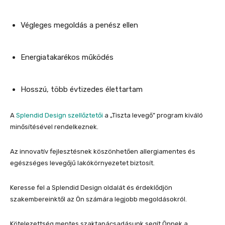
Végleges megoldás a penész ellen
Energiatakarékos működés
Hosszú, több évtizedes élettartam
A
Splendid Design szellőztető
i
a „Tiszta levegő” program kiváló
minősítésével rendelkeznek.
Az innovatív fejlesztésnek köszönhetően allergiamentes és
egészséges levegőjű lakókörnyezetet biztosít.
Keresse fel a Splendid Design oldalát és érdeklődjön
szakembereinktől az Ön számára legjobb megoldásokról.
Kötelezettség mentes szaktanácsadásunk segít Önnek a