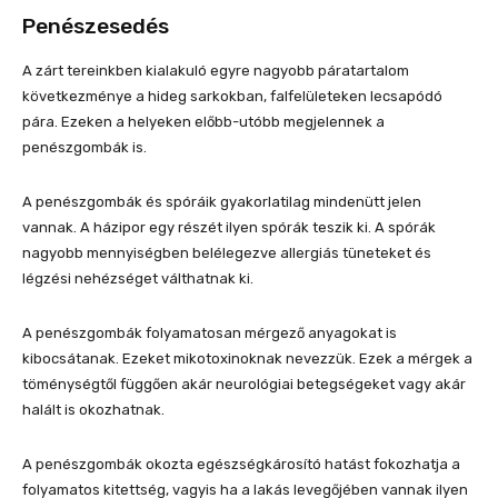
Penészesedés
A zárt tereinkben kialakuló egyre nagyobb páratartalom
következménye a hideg sarkokban, falfelületeken lecsapódó
pára. Ezeken a helyeken előbb-utóbb megjelennek a
penészgombák is.
A penészgombák és spóráik gyakorlatilag mindenütt jelen
vannak. A házipor egy részét ilyen spórák teszik ki. A spórák
nagyobb mennyiségben belélegezve allergiás tüneteket és
légzési nehézséget válthatnak ki.
A penészgombák folyamatosan mérgező anyagokat is
kibocsátanak. Ezeket mikotoxinoknak nevezzük. Ezek a mérgek a
töménységtől függően akár neurológiai betegségeket vagy akár
halált is okozhatnak.
A penészgombák okozta egészségkárosító hatást fokozhatja a
folyamatos kitettség, vagyis ha a lakás levegőjében vannak ilyen