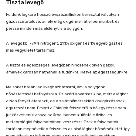
Tiszta levegő
Földünk légköre hosszú évszázmilliókon keresztül vált olyan
gázösszetételűvé, amely elég oxigénnel lát el bennünket, és
persze minden más élőlényt is a bolygón.
A levegő kb. 77,9% nitrogént, 21,1% oxigént és 1% egyéb gázt és
más vegyületet tartalmaz.
A tiszta és egészséges levegőben nincsenek olyan gázok,
amelyek károsan hatnának a tüdőnkre, illetve az egészségünkre.
Ma sokat hallani az üvegházhatásról, ami a bolygónk
hőháztartását befolyásolja. Ez azért következik be, mert a légkör
a Nap fényét átereszti, de a saját hőmérsékleti kisugárzásának
egy részét nem. Emiatt a Földünk felszínéről a hő egy része nem
jut közvetlenül vissza az űrbe, hanem különféle fizikai és
meteorológiai folyamatokban vesz részt. Ezek a folyamatok
tartósan megnövelik a felszín és az alsó légkör hőmérsékletét. Így
megváltozik az időjárás, ahogy azt az elmúlt évtizedekben