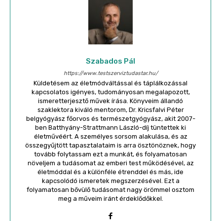
Szabados Pál
https://www.testszerviztudastar.hu/
Küldetésem az életmódváltással és táplálkozással
kapcsolatos igényes, tudományosan megalapozott,
ismeretterjesztő művek írása. Könyveim állandó
szaklektora kiváló mentorom, Dr. Kricsfalvi Péter
belgyógyász főorvos és természetgyógyász, akit 2007-
ben Batthyány-Strattmann László-díj tüntettek ki
életművéért. A személyes sorsom alakulása, és az
összegyűjtött tapasztalataim is arra ösztönöznek, hogy
tovább folytassam ezt a munkát, és folyamatosan
növeljem a tudásomat az emberi test működésével, az
életmóddal és a különféle étrenddel és más, ide
kapcsolódó ismeretek megszerzésével. Ezt a
folyamatosan bővülő tudásomat nagy örömmel osztom
meg a műveim iránt érdeklődőkkel.