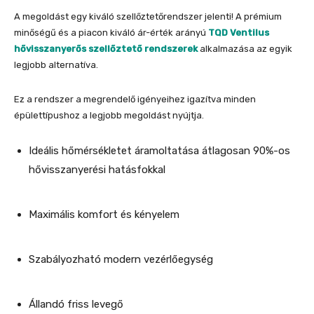
A megoldást egy kiváló szellőztetőrendszer jelenti! A prémium
minőségű és a piacon kiváló ár-érték arányú
TQD Ventilus
hővisszanyerős szellőztető rendszerek
alkalmazása az egyik
legjobb alternatíva.
Ez a rendszer a megrendelő igényeihez igazítva minden
épülettípushoz a legjobb megoldást nyújtja.
Ideális hőmérsékletet áramoltatása átlagosan 90%-os
hővisszanyerési hatásfokkal
Maximális komfort és kényelem
Szabályozható modern vezérlőegység
Állandó friss levegő