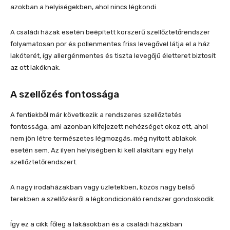
azokban a helyiségekben, ahol nincs légkondi.
A családi házak esetén beépített korszerű szellőztetőrendszer
folyamatosan por és pollenmentes friss levegővel látja el a ház
lakóterét, így allergénmentes és tiszta levegőjű életteret biztosít
az ott lakóknak.
A szellőzés fontossága
A fentiekből már következik a rendszeres szellőztetés
fontossága, ami azonban kifejezett nehézséget okoz ott, ahol
nem jön létre természetes légmozgás, még nyitott ablakok
esetén sem. Az ilyen helyiségben ki kell alakítani egy helyi
szellőztetőrendszert.
A nagy irodaházakban vagy üzletekben, közös nagy belső
terekben a szellőzésről a légkondicionáló rendszer gondoskodik.
Így ez a cikk főleg a lakásokban és a családi házakban