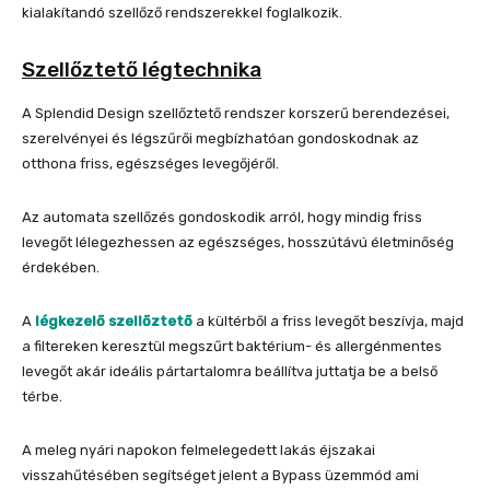
kialakítandó szellőző rendszerekkel foglalkozik.
Szellőztető légtechnika
A Splendid Design szellőztető rendszer korszerű berendezései,
szerelvényei és légszűrői megbízhatóan gondoskodnak az
otthona friss, egészséges levegőjéről.
Az automata szellőzés gondoskodik arról, hogy mindig friss
levegőt lélegezhessen az egészséges, hosszútávú életminőség
érdekében.
A
légkezelő szellőztető
a kültérből a friss levegőt beszívja, majd
a filtereken keresztül megszűrt baktérium- és allergénmentes
levegőt akár ideális pártartalomra beállítva juttatja be a belső
térbe.
A meleg nyári napokon felmelegedett lakás éjszakai
visszahűtésében segítséget jelent a Bypass üzemmód ami