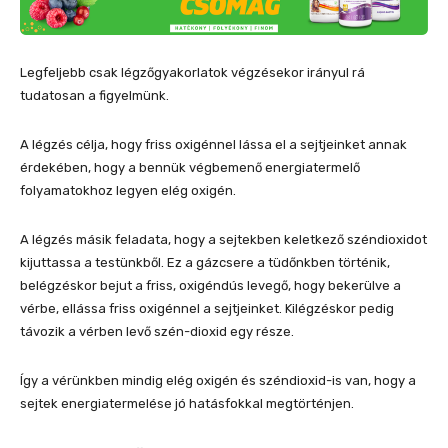
Legfeljebb csak légzőgyakorlatok végzésekor irányul rá
tudatosan a figyelmünk.
A légzés célja, hogy friss oxigénnel lássa el a sejtjeinket annak
érdekében, hogy a bennük végbemenő energiatermelő
folyamatokhoz legyen elég oxigén.
A légzés másik feladata, hogy a sejtekben keletkező széndioxidot
kijuttassa a testünkből. Ez a gázcsere a tüdőnkben történik,
belégzéskor bejut a friss, oxigéndús levegő, hogy bekerülve a
vérbe, ellássa friss oxigénnel a sejtjeinket. Kilégzéskor pedig
távozik a vérben levő szén-dioxid egy része.
Így a vérünkben mindig elég oxigén és széndioxid-is van, hogy a
sejtek energiatermelése jó hatásfokkal megtörténjen.