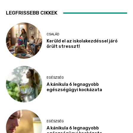
LEGFRISSEBB CIKKEK
CSALÁD
Kerüld el az iskolakezdéssel járó
őrült stresszt!
EGÉSZSÉG
A kánikula 6 legnagyobb
egészségügyi kockázata
EGÉSZSÉG
A kánikula 6 legnagyobb