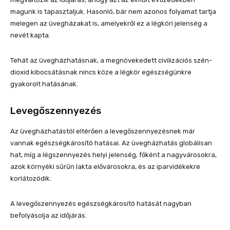
magunk is tapasztaljuk. Hasonló, bár nem azonos folyamat tartja
melegen az üvegházakat is, amelyekről ez a légköri jelenség a
nevét kapta.
Tehát az üvegházhatásnak, a megnövekedett civilizációs szén-
dioxid kibocsátásnak nincs köze a légkör egészségünkre
gyakorolt hatásának.
Levegőszennyezés
Az üvegházhatástól eltérően a levegőszennyezésnek már
vannak egészségkárosító hatásai. Az üvegházhatás globálisan
hat, míg a légszennyezés helyi jelenség, főként a nagyvárosokra,
azok környéki sűrűn lakta elővárosokra, és az iparvidékekre
korlátozódik.
A levegőszennyezés egészségkárosító hatását nagyban
befolyásolja az időjárás.