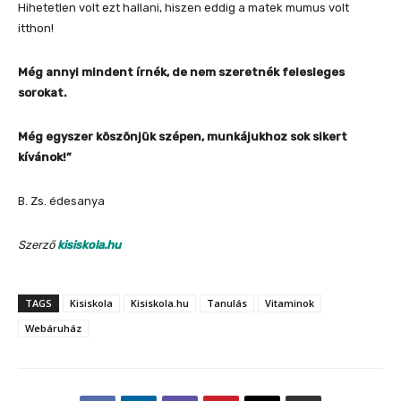
Hihetetlen volt ezt hallani, hiszen eddig a matek mumus volt
itthon!
Még annyi mindent írnék, de nem szeretnék felesleges
sorokat.
Még egyszer köszönjük szépen, munkájukhoz sok sikert
kívánok!”
B. Zs. édesanya
Szerző
kisiskola.hu
TAGS
Kisiskola
Kisiskola.hu
Tanulás
Vitaminok
Webáruház