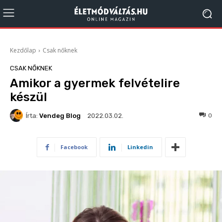
Kezdőlap
Csak nőknek
CSAK NŐKNEK
Amikor a gyermek felvételire
készül
Írta:
Vendeg Blog
416
0
2022.03.02.
Facebook
Linkedin