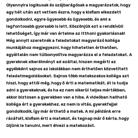
Olyannyira logikusak és szájbarágósak a magyarázatok, hogy
egy hét után azt vettem észre, hogy a kisfiam elkezdett
gondolkodni, egyre ügyesebb és ügyesebb, és ami a
legfontosabb gyorsabb is lett. Köszönjük ezt a rendkívüli
lehetőséget, így már van értelme az itthoni gyakorlásnak!
Még annyit szeretnék a feladatokat magyarázó kolléga
munkájához megjegyezni, hogy hihetetlen érthetően,
egyáltalán nem túlbonyolítva magyarázza el a feladatokat. A
gyereknek sikerélményt ad ezáltal, hiszen megérti az
egyébként sajnos az iskolákban nem érthetően közvetített
feladatmegoldásokat. Sajnos több matekszakos kolléga azt
hiszi, hogy attól még, hogy ő érti a matematikát, át is tudja
adni a gyerekeknek, és ha ez nem sikerül teljes mértékben,
akkor biztosan a gyerekben van a hiba. A videóban hallható
kolléga ért a gyerekekhez, ez nem is vitás, gyerekfejjel
gondolkodik, így már érthető a matek. A mi példánk erre
rácáfolt, kisfiam érti a matekot, és tegnap már ő kérte, hogy
üljünk le tanulni, mert élvezi a matekozást.