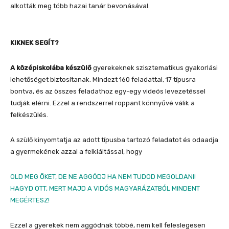
alkották meg több hazai tanár bevonásával.
KIKNEK SEGÍT?
A középiskolába készülő
gyerekeknek szisztematikus gyakorlási
lehetőséget biztosítanak. Mindezt 160 feladattal, 17 típusra
bontva, és az összes feladathoz egy-egy videós levezetéssel
tudják elérni. Ezzel a rendszerrel roppant könnyűvé válik a
felkészülés.
A szülő kinyomtatja az adott típusba tartozó feladatot és odaadja
a gyermekének azzal a felkiáltással, hogy
OLD MEG ŐKET, DE NE AGGÓDJ HA NEM TUDOD MEGOLDANI!
HAGYD OTT, MERT MAJD A VIDÓS MAGYARÁZATBÓL MINDENT
MEGÉRTESZ!
Ezzel a gyerekek nem aggódnak többé, nem kell feleslegesen