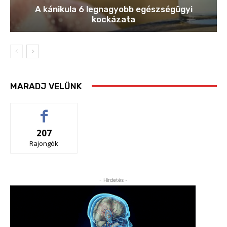
A kánikula 6 legnagyobb egészségügyi
kockázata
MARADJ VELÜNK
207
Rajongók
- Hirdetés -