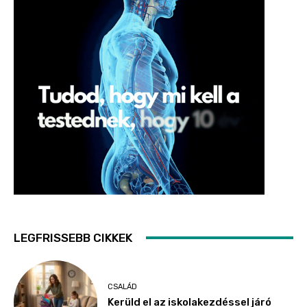
LEGFRISSEBB CIKKEK
CSALÁD
Kerüld el az iskolakezdéssel járó