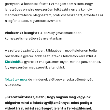
görnyedni a feladatok felett. Ezt magam sem hittem, hogy
lehetséges ennyire egyszerűen felkészülni erre a komoly
megmérettetésre. Megnéztem, profi, összeszedett, érthető és ez
a legfontosabb, a gyerekek számára.
Alsósoknak is segít:
1-4. osztályigmatematikában,
környezetismeretben és nyelvtanban
A szoftvert számítógépen, táblagépen, mobiltelefonon tudja
használni a gyerek. több száz játékos feladaton keresztül. A
Kisiskolát
a gyerekek imádják, mert olyan, mintha játszanának,
így egyszerűen megszeretik a tanulást.
Nézzétek meg
, de mindenek előtt egy anyuka véleményét
olvassátok:
„Szeretnék visszajelezni, hogy nagyon meg vagyunk
elégedve mind a feladatgyűjteménnyel, mind pedig a
videótárral, óriási segítséget jelent a felkészülésnél.