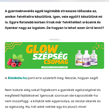
A gyermeknevelés egyik leginkább stresszes időszaka az,
amikor felvételire készülünk. Igen, vele együtt készülünk mi
is. Egyre fiatalabb korban írnak már felvételiket srácaink és
ilyenkor nagy az izgalom. De hogyan is lehet ezen úrrá lenni?
- Hirdetés -
A
Kisiskola.hu
pont erre született meg. Nézzük, hogyan segít!
Nem tudunk elég sokat foglalkozni a gyerekek egészségével és
megfelelő fejlődésével. Igencsak szorosan ide kapcsolódik-ha
nem összefügg- a kölykök lelki egyensúlya, az iskolai sikerek és
az egészség. Na, hát adok nektek egy kis pluszt, mivel