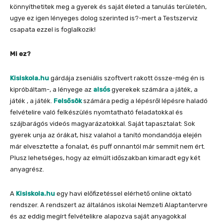
könnyíthetitek meg a gyerek és saját életed a tanulás területén,
ugye ez igen lényeges dolog szerinted is?-mert a Testszerviz
csapata ezzel is foglalkozik!
Mi ez?
Kisiskola.hu
gárdája zseniális szoftvert rakott össze-még én is
kipróbáltam-, a lényege az
alsós
gyerekek számára a játék, a
játék , a játék.
Felsősök
számára pedig a lépésről lépésre haladó
felvételire való felkészülés nyomtatható feladatokkal és
szájbarágós videós magyarázatokkal. Saját tapasztalat: Sok
gyerek unja az órákat, hisz valahol a tanító mondandója elején
már elvesztette a fonalat, és puff onnantól már semmit nem ért.
Plusz lehetséges, hogy az elmúlt időszakban kimaradt egy két
anyagrész.
A
Kisiskola.hu
egy havi előfizetéssel elérhető online oktató
rendszer. A rendszert az általános iskolai Nemzeti Alaptantervre
és az eddig megírt felvételikre alapozva saját anyagokkal