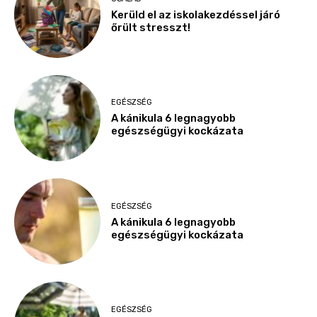
Kerüld el az iskolakezdéssel járó
őrült stresszt!
EGÉSZSÉG
A kánikula 6 legnagyobb
egészségügyi kockázata
EGÉSZSÉG
A kánikula 6 legnagyobb
egészségügyi kockázata
EGÉSZSÉG