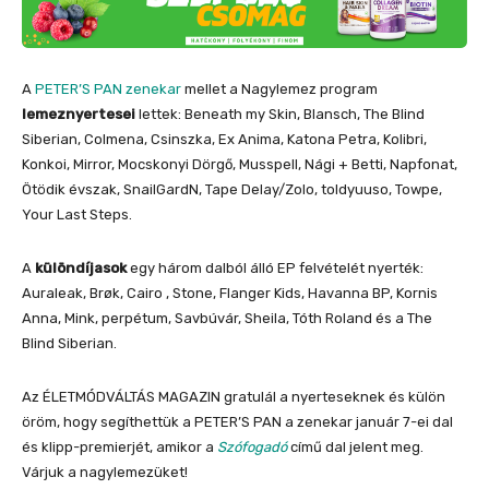
A
PETER’S PAN zenekar
mellet a Nagylemez program
lemeznyertesei
lettek: Beneath my Skin, Blansch, The Blind
Siberian, Colmena, Csinszka, Ex Anima, Katona Petra, Kolibri,
Konkoi, Mirror, Mocskonyi Dörgő, Musspell, Nági + Betti, Napfonat,
Ötödik évszak, SnailGardN, Tape Delay/Zolo, toldyuuso, Towpe,
Your Last Steps.
A
különdíjasok
egy három dalból álló EP felvételét nyerték:
Auraleak, Brøk, Cairo , Stone, Flanger Kids, Havanna BP, Kornis
Anna, Mink, perpétum, Savbúvár, Sheila, Tóth Roland és a The
Blind Siberian.
Az ÉLETMÓDVÁLTÁS MAGAZIN gratulál a nyerteseknek és külön
öröm, hogy segíthettük a PETER’S PAN a zenekar január 7-ei dal
és klipp-premierjét, amikor a
Szófogadó
című dal jelent meg.
Várjuk a nagylemezüket!