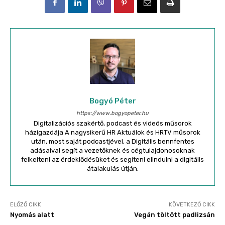
Bogyó Péter
https://www.bogyopeter.hu
Digitalizációs szakértő, podcast és videós műsorok
házigazdája A nagysikerű HR Aktuálok és HRTV műsorok
után, most saját podcastjével, a Digitális bennfentes
adásaival segít a vezetőknek és cégtulajdonosoknak
felkelteni az érdeklődésüket és segíteni elindulni a digitális
átalakulás útján.
ELŐZŐ CIKK
KÖVETKEZŐ CIKK
Nyomás alatt
Vegán töltött padlizsán