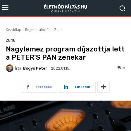
Kezdőlap
Regenerálódás
Zene
ZENE
Nagylemez program díjazottja lett
a PETER’S PAN zenekar
Írta:
Bogyó Péter
196
0
2022.01.15.
Facebook
Linkedin