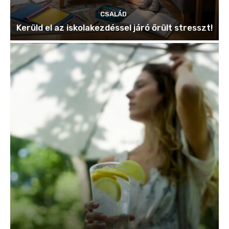
CSALÁD
Kerüld el az iskolakezdéssel járó őrült stresszt!