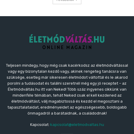
Teljesen mindegy, hogy még csak kacérkodsz az életmódváltással
vagy egy bizonytalan kezdő vagy, akinek rengeteg tanácsra van
szüksége, esetleg már sikeresen életmódot váltottál és le akarod
porolni a tudásodat és találni szeretnél még egy jó receptet – az
Életmódváltás.hu itt van Neked! Több száz ingyenes cikkünk van
mindenféle témában, tehát Neked csak el kell kezdened az
életmódváltást, válj magabiztossá és kezdd el megosztani a
tapasztalataidat, eredményeidet az egészségesebb, boldogabb
önmagadról a barátaidnak, a családodnak!
Kapcsolat:
kapcsolat@eletmodvaltas.hu