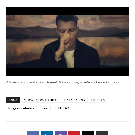
A Szófogadó című szám klippjét itt tudod megtekinteni a képre kattintva.
TAGS
Egészséges életmód
PETER'S PAN
Pihenés
Regenerálódás
zene
ZENEKAR