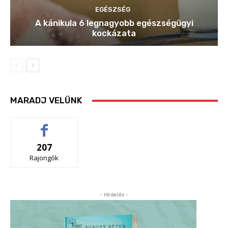
EGÉSZSÉG
A kánikula 6 legnagyobb egészségügyi
kockázata
MARADJ VELÜNK
207
Rajongók
- Hirdetés -