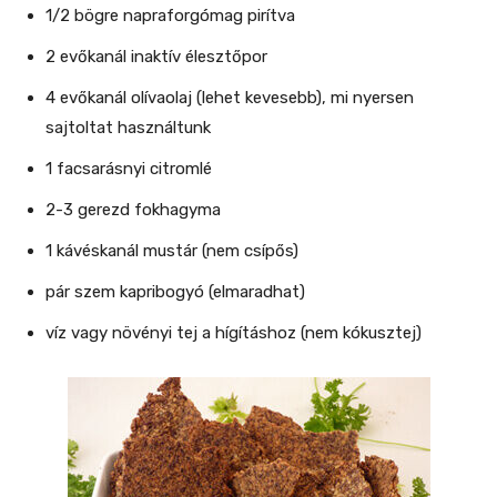
1/2 bögre napraforgómag pirítva
2 evőkanál inaktív élesztőpor
4 evőkanál olívaolaj (lehet kevesebb), mi nyersen
sajtoltat használtunk
1 facsarásnyi citromlé
2-3 gerezd fokhagyma
1 kávéskanál mustár (nem csípős)
pár szem kapribogyó (elmaradhat)
víz vagy növényi tej a hígításhoz (nem kókusztej)