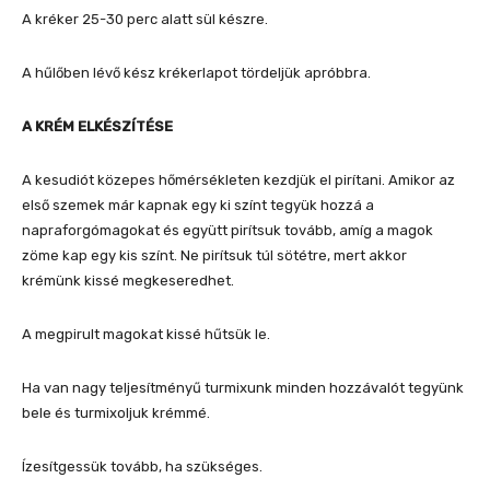
A kréker 25-30 perc alatt sül készre.
A hűlőben lévő kész krékerlapot tördeljük apróbbra.
A KRÉM ELKÉSZÍTÉSE
A kesudiót közepes hőmérsékleten kezdjük el pirítani. Amikor az
első szemek már kapnak egy ki színt tegyük hozzá a
napraforgómagokat és együtt pirítsuk tovább, amíg a magok
zöme kap egy kis színt. Ne pirítsuk túl sötétre, mert akkor
krémünk kissé megkeseredhet.
A megpirult magokat kissé hűtsük le.
Ha van nagy teljesítményű turmixunk minden hozzávalót tegyünk
bele és turmixoljuk krémmé.
Ízesítgessük tovább, ha szükséges.