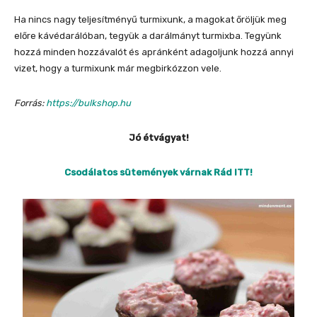
Ha nincs nagy teljesítményű turmixunk, a magokat őröljük meg
előre kávédarálóban, tegyük a darálmányt turmixba. Tegyünk
hozzá minden hozzávalót és apránként adagoljunk hozzá annyi
vizet, hogy a turmixunk már megbirkózzon vele.
Forrás:
https://bulkshop.hu
Jó étvágyat!
Csodálatos sütemények várnak Rád ITT!