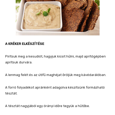
A KRÉKER ELKÉSZÍTÉSE
Pirítsuk meg a kesudiót, hagyjuk kicsit hűlni, majd aprítógépben
aprítsuk durvára.
A lenmag felét és az útifű maghéjat őröljük meg kávédarálóban.
A forró folyadékot apránként adagolva készítsünk formázható
tésztát.
A tésztát nagyjából egy órányi időre tegyük a hűtőbe.