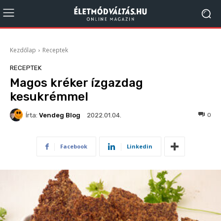
Kezdőlap
Receptek
RECEPTEK
Magos kréker ízgazdag
kesukrémmel
Írta:
Vendeg Blog
502
0
2022.01.04.
Facebook
Linkedin