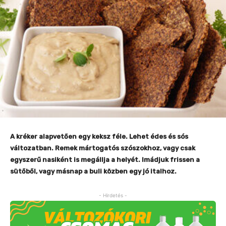
A kréker alapvetően egy keksz féle. Lehet édes és sós
változatban. Remek mártogatós szószokhoz, vagy csak
egyszerű nasiként is megállja a helyét. Imádjuk frissen a
sütőből, vagy másnap a buli közben egy jó italhoz.
- Hirdetés -