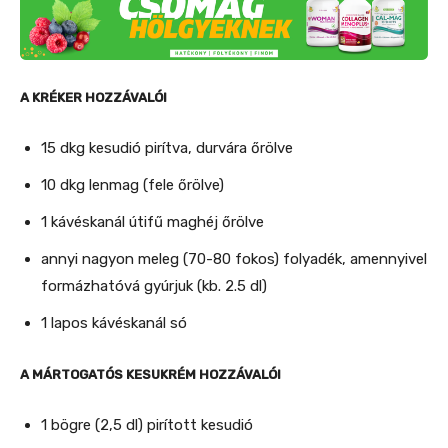
A KRÉKER HOZZÁVALÓI
15 dkg kesudió pirítva, durvára őrölve
10 dkg lenmag (fele őrölve)
1 kávéskanál útifű maghéj őrölve
annyi nagyon meleg (70-80 fokos) folyadék, amennyivel
formázhatóvá gyúrjuk (kb. 2.5 dl)
1 lapos kávéskanál só
A MÁRTOGATÓS KESUKRÉM HOZZÁVALÓI
1 bögre (2,5 dl) pirított kesudió