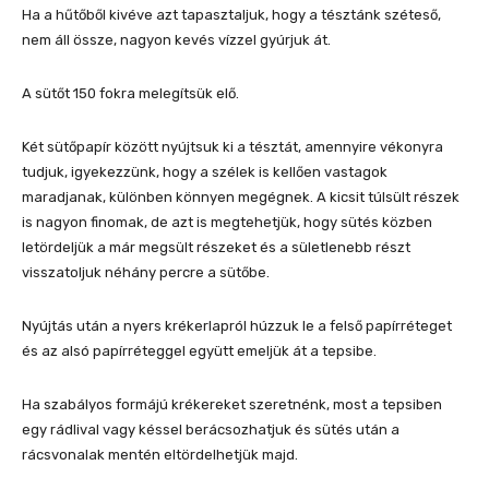
Ha a hűtőből kivéve azt tapasztaljuk, hogy a tésztánk széteső,
nem áll össze, nagyon kevés vízzel gyúrjuk át.
A sütőt 150 fokra melegítsük elő.
Két sütőpapír között nyújtsuk ki a tésztát, amennyire vékonyra
tudjuk, igyekezzünk, hogy a szélek is kellően vastagok
maradjanak, különben könnyen megégnek. A kicsit túlsült részek
is nagyon finomak, de azt is megtehetjük, hogy sütés közben
letördeljük a már megsült részeket és a sületlenebb részt
visszatoljuk néhány percre a sütőbe.
Nyújtás után a nyers krékerlapról húzzuk le a felső papírréteget
és az alsó papírréteggel együtt emeljük át a tepsibe.
Ha szabályos formájú krékereket szeretnénk, most a tepsiben
egy rádlival vagy késsel berácsozhatjuk és sütés után a
rácsvonalak mentén eltördelhetjük majd.