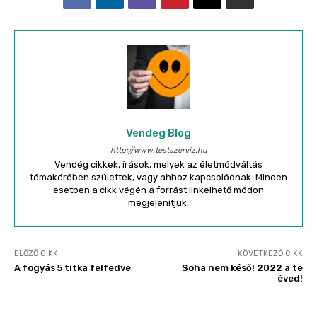
Vendeg Blog
http://www.testszerviz.hu
Vendég cikkek, írások, melyek az életmódváltás
témakörében születtek, vagy ahhoz kapcsolódnak. Minden
esetben a cikk végén a forrást linkelhető módon
megjelenítjük.
ELŐZŐ CIKK
KÖVETKEZŐ CIKK
A fogyás 5 titka felfedve
Soha nem késő! 2022 a te
éved!