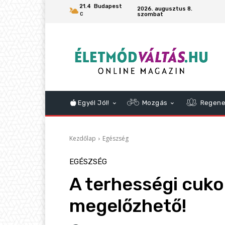
21.4
Budapest
2026. augusztus 8.
szombat
C
Egyél Jól!
Mozgás
Regene
Kezdőlap
Egészség
EGÉSZSÉG
A terhességi cuk
megelőzhető!