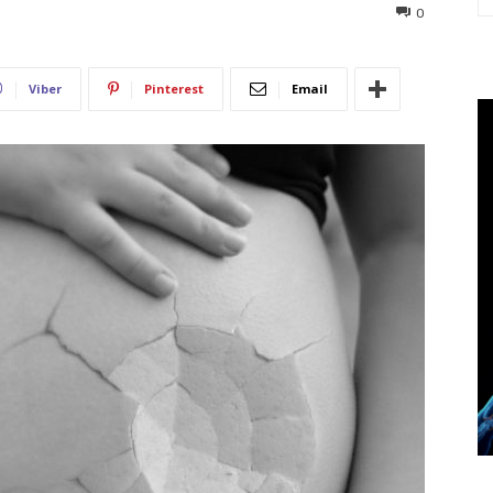
177
0
Viber
Pinterest
Email