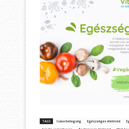
TAGS
Cukorbetegség
Egészséges életmód
E