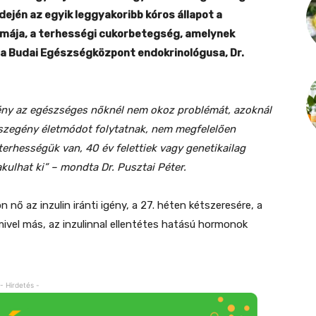
ején az egyik leggyakoribb kóros állapot a
rmája, a terhességi cukorbetegség, amelynek
 a Budai Egészségközpont endokrinológusa, Dr.
gény az egészséges nőknél nem okoz problémát, azoknál
zegény életmódot folytatnak, nem megfelelően
terhességük van, 40 év felettiek vagy genetikailag
kulhat ki” – mondta Dr. Pusztai Péter.
ő az inzulin iránti igény, a 27. héten kétszeresére, a
ivel más, az inzulinnal ellentétes hatású hormonok
- Hirdetés -