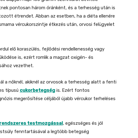
tnek pontosan három óránként, és a terhesség után is
látozott étrendet. Abban az esetben, ha a diéta ellenére
smama vércukorszintje étkezés után, orvosi felügyelet
dul elő koraszülés, fejlődési rendellenesség vagy
ködése is, ezért romlik a magzat oxigén- és
ásához vezethet.
l a nőknél, akiknél az orvosok a terhesség alatt a fenti
-es típusú
cukorbetegség
is. Ezért fontos
gnózis megerősítése céljából újabb vércukor terheléses
rendszeres testmozgással
, egészséges és jól
testsúly fenntartásával a legtöbb betegség