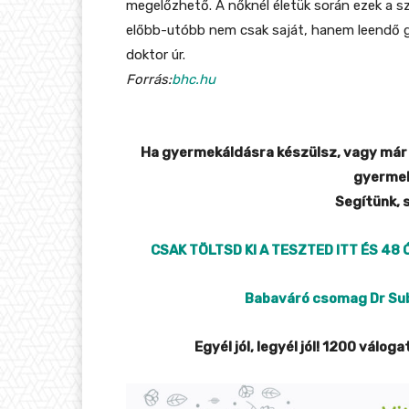
megelőzhető. A nőknél életük során ezek a s
előbb-utóbb nem csak saját, hanem leendő gy
doktor úr.
Forrás:
bhc.hu
Ha gyermekáldásra készülsz, vagy már á
gyermek
Segítünk, 
CSAK TÖLTSD KI A TESZTED ITT ÉS
4
8
Ó
Babaváró csomag Dr Sub
Egyél jól, legyél jól! 1200 vál