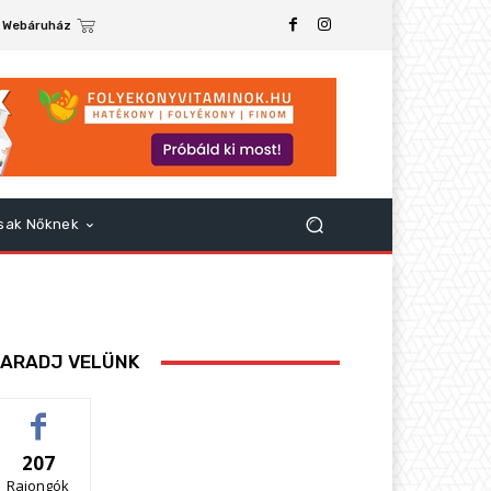
Webáruház
sak Nőknek
ARADJ VELÜNK
207
Rajongók