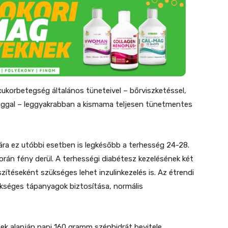
cukorbetegség általános tüneteivel – bőrviszketéssel,
ysággal – leggyakrabban a kismama teljesen tünetmentes
ra ez utóbbi esetben is legkésőbb a terhesség 24-28.
rán fény derül. A terhességi diabétesz kezelésének két
szítéseként szükséges lehet inzulinkezelés is. Az étrendi
kséges tápanyagok biztosítása, normális
nnek alapján napi 160 gramm szénhidrát bevitele