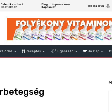
Jelentkezz be /
Blog
Impresszum
Testszerviz
Csatlakozz
Kapcsolat
rálódás
Receptek
Egészség
Jó Pap
C
M
orbetegség