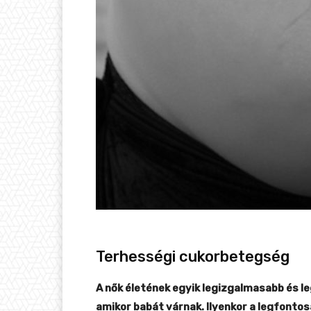
Terhességi cukorbetegség
A nők életének egyik legizgalmasabb és le
amikor babát várnak. Ilyenkor a legfonto