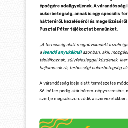
épségére odafigyeljenek. A várandósság id
cukorbetegség, annak is egy speciális fo
hátteréről, kezeléséről és megelőzéséről
Pusztai Péter tájékoztat bennünket.
„A terhesség alatt megnövekedett inzulini
a
leendő anyukáknál
azonban, akik mozgáss
táplálkoznak, súlyfelesleggel küzdenek, iker
hajlamosak rá, terhességi cukorbetegség ala
A várandósság ideje alatt természetes módon n
36. héten pedig akár három-négyszeresére, m
szintje megsokszorozódik a szervezetükben.