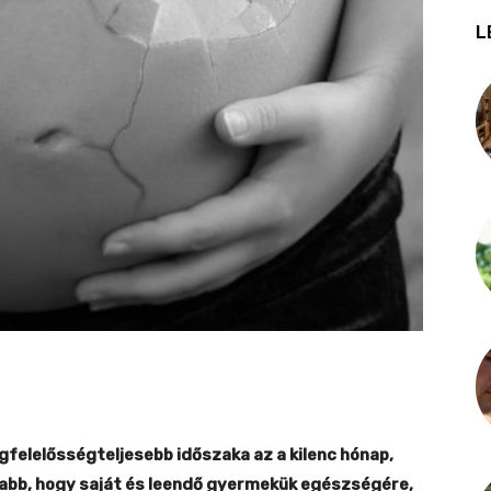
L
gfelelősségteljesebb időszaka az a kilenc hónap,
sabb, hogy saját és leendő gyermekük egészségére,