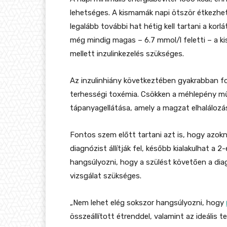
lehetséges. A kismamák napi ötször étkezhe
legalább további hat hétig kell tartani a kor
még mindig magas – 6.7 mmol/l feletti – a ki
mellett inzulinkezelés szükséges.
Az inzulinhiány következtében gyakrabban for
terhességi toxémia. Csökken a méhlepény mű
tápanyagellátása, amely a magzat elhaláloz
Fontos szem előtt tartani azt is, hogy azokná
diagnózist állítják fel, később kialakulhat a 2
hangsúlyozni, hogy a szülést követően a dia
vizsgálat szükséges.
„Nem lehet elég sokszor hangsúlyozni, hogy
összeállított étrenddel, valamint az ideális 