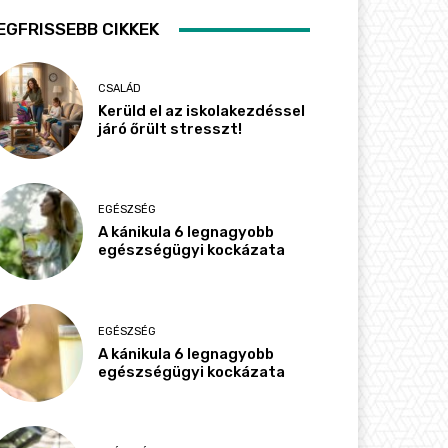
EGFRISSEBB CIKKEK
CSALÁD
Kerüld el az iskolakezdéssel
járó őrült stresszt!
EGÉSZSÉG
A kánikula 6 legnagyobb
egészségügyi kockázata
EGÉSZSÉG
A kánikula 6 legnagyobb
egészségügyi kockázata