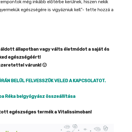
zempontok még inkább előtérbe kerülnek, hiszen nekik
ermekük egészségére is vigyázniuk kell.”- tette hozzá a
ldott állapotban vagy válts életmódot a saját és
ed egészségéért!
szeretettel várunk! 🙂
RÁN BELÜL FELVESSZÜK VELED A KAPCSOLATOT.
a Réka belgyógyász összeállítása
ogatott egészséges termék a Vitalissimoban!