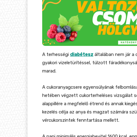
A terhességi
diabétesz
általában nem jár a 
gyakori vizeletürítéssel, túlzott fáradékon
marad.
A cukoranyagcsere egyensúlyának felbomlásá
hetében végzett cukorterheléses vizsgálat so
alappillére a megfelelő étrend és annak kiegé
kezelés célja az anya és magzat számára szü
vércukorszintek fenntartása mellett.
A napi minimális energiabevitel 1600 kcal, e