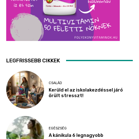
LEGFRISSEBB CIKKEK
CSALÁD
Kerüld el az iskolakezdéssel járó
őrült stresszt!
EGÉSZSÉG
A kánikula 6 legnagyobb