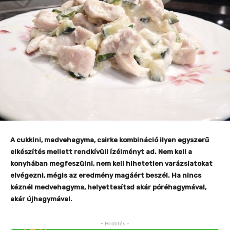
A cukkini, medvehagyma, csirke kombináció ilyen egyszerű
elkészítés mellett rendkívüli ízélményt ad. Nem kell a
konyhában megfeszülni, nem kell hihetetlen varázslatokat
elvégezni, mégis az eredmény magáért beszél. Ha nincs
kéznél medvehagyma, helyettesítsd akár póréhagymával,
akár újhagymával.
- Hirdetés -