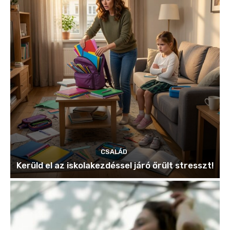
CSALÁD
Kerüld el az iskolakezdéssel járó őrült stresszt!