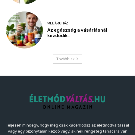
Teljesen mindegy, hogy még csak kacérkodsz az életmódváltással
vagy egy bizonytalan kezdő vagy, akinek rengeteg tanácsra van