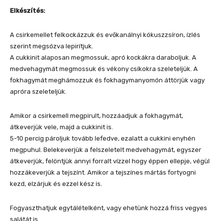
Elkészítés:
A csirkemellet felkockázzuk és evőkanálnyi kókuszzsíron, ízlés
szerint megsózva lepirítjuk.
A cukkinit alaposan megmossuk, apró kockákra daraboljuk. A
medvehagymát megmossuk és vékony csíkokra szeleteljük. A
fokhagymát meghámozzuk és fokhagymanyomón áttörjük vagy
apróra szeleteljük.
Amikor a csirkemell megpirult, hozzáadjuk a fokhagymát,
átkeverjük vele, majd a cukkinit is.
5-10 percig pároljuk tovább lefedve, ezalatt a cukkini enyhén
megpuhul. Belekeverjük a felszeletelt medvehagymát, egyszer
átkeverjük, felöntjük annyi forralt vízzel hogy éppen ellepje, végül
hozzákeverjük a tejszínt. Amikor a tejszínes mártás fortyogni
kezd, elzárjuk és ezzel kész is.
Fogyaszthatjuk egytálételként, vagy ehetünk hozzá friss vegyes
salátát is.