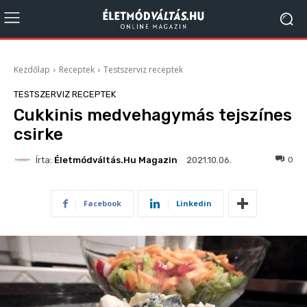
Kezdőlap
Receptek
Testszerviz receptek
TESTSZERVIZ RECEPTEK
Cukkinis medvehagymás tejszínes
csirke
Írta:
Életmódváltás.hu Magazin
441
0
2021.10.06.
Facebook
Linkedin