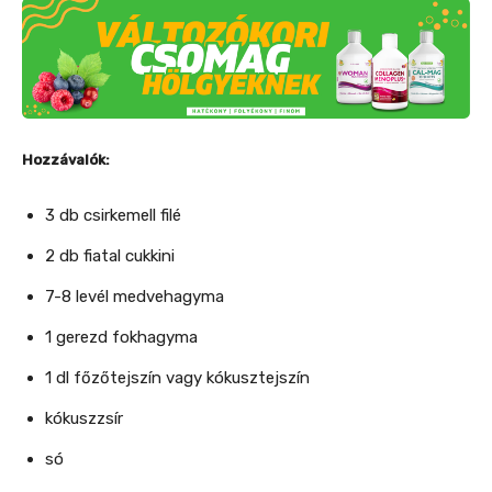
Hozzávalók:
3 db csirkemell filé
2 db fiatal cukkini
7-8 levél medvehagyma
1 gerezd fokhagyma
1 dl főzőtejszín vagy kókusztejszín
kókuszzsír
só