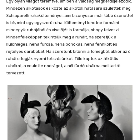
Egy olyan világot teremtve, amiben a valóság megkérdőjeleződik.
Mindezen alkotások és közte az alkotók hatására születtek meg
Schiaparelli ruhakölteményei, ami bizonyosan már több üzenettel
is bír, mint egy egyszerű ruha. Költeményt lehetne formálni
mindegyik ruhájából és viselőjét is formálja, ahogy felveszi.
Mindenféleképpen tekintsük meg a ruháit, ha szeretjük a
különleges, néha furcsa, néha bohókás, néha fennkölt és
rejtélyes darabokat. Ha szeretünk kitűnni a tömegből, akkor az ő
ruhái elfogják nyerni tetszésünket. Tőle kaptuk az átkötős
ruhákat, a coulotte nadrágot, a női fürdőruhákba melltartót
tervezett.