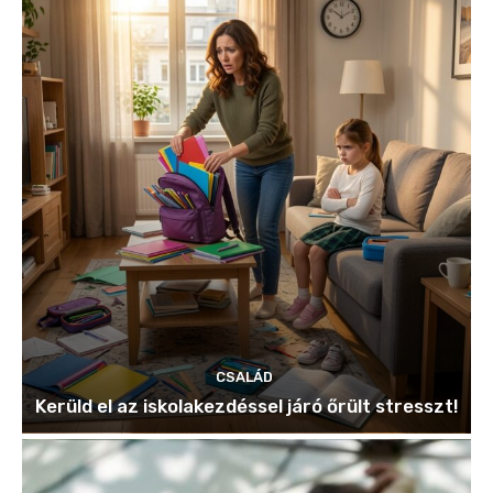
CSALÁD
Kerüld el az iskolakezdéssel járó őrült stresszt!