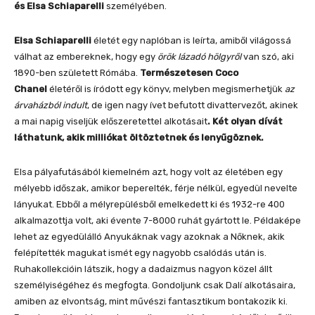
és Elsa Schiaparelli
személyében.
Elsa Schiaparelli
életét egy naplóban is leírta, amiből világossá
válhat az embereknek, hogy egy
örök lázadó hölgyről
van szó, aki
1890-ben született Rómába.
Természetesen Coco
Chanel
életéről is íródott egy könyv, melyben megismerhetjük
az
árvaházból indult
, de igen nagy ívet befutott divattervezőt, akinek
a mai napig viseljük előszeretettel alkotásait
. Két olyan dívát
láthatunk, akik milliókat öltöztetnek és lenyűgöznek.
Elsa pályafutásából kiemelném azt, hogy volt az életében egy
mélyebb időszak, amikor beperelték, férje nélkül, egyedül nevelte
lányukat. Ebből a mélyrepülésből emelkedett ki és 1932-re 400
alkalmazottja volt, aki évente 7-8000 ruhát gyártott le. Példaképe
lehet az egyedülálló Anyukáknak vagy azoknak a Nőknek, akik
felépítették magukat ismét egy nagyobb csalódás után is.
Ruhakollekcióin látszik, hogy a dadaizmus nagyon közel állt
személyiségéhez és megfogta. Gondoljunk csak Dalí alkotásaira,
amiben az elvontság, mint művészi fantasztikum bontakozik ki.