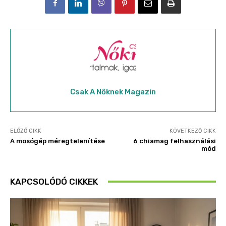
Csak A Nőknek Magazin
ELŐZŐ CIKK
KÖVETKEZŐ CIKK
A mosógép méregtelenítése
6 chiamag felhasználási
mód
KAPCSOLÓDÓ CIKKEK