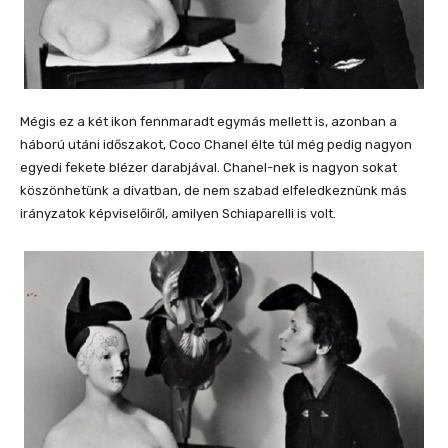
Mégis ez a két ikon fennmaradt egymás mellett is, azonban a
háború utáni időszakot, Coco Chanel élte túl még pedig nagyon
egyedi fekete blézer darabjával. Chanel-nek is nagyon sokat
köszönhetünk a divatban, de nem szabad elfeledkeznünk más
irányzatok képviselőiről, amilyen Schiaparelli is volt.