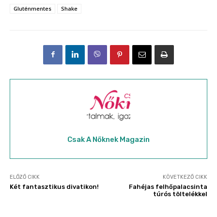
Gluténmentes
Shake
Csak A Nőknek Magazin
ELŐZŐ CIKK
KÖVETKEZŐ CIKK
Két fantasztikus divatikon!
Fahéjas felhőpalacsinta
túrós töltelékkel