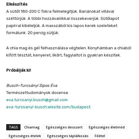
Elkészítés
A sütőt 180-200 C fokra felmelegítjük. Banánokat villával
széttörjük. A többi hozzávalókkal összekeverjük. Sütőlapot
papírral kibéleljük. A masszából kis lapos kerek szeleteket
formálunk. 20 percig sütjük.
A chia mag és gél felhasználása végtelen. Konyhámban a chiaból
kifött tésztát, kenyeret, likőrt, fagylaltot is gyakran készítek.
Próbálják ki!
Busch-Turcsányi Sipos Éva
Természettudományok docense
eva.turcsanyi.busch@gmail.com
eva-turcsanyi-busch.wixsite.com/budapest
TAGS
Chiamag
Egészséges desszert
Egészséges életmód
Egészséges ételek
Egészséges táplálkozás
Főétel