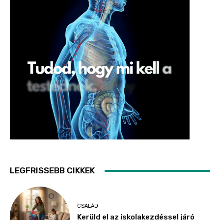
LEGFRISSEBB CIKKEK
CSALÁD
Kerüld el az iskolakezdéssel járó