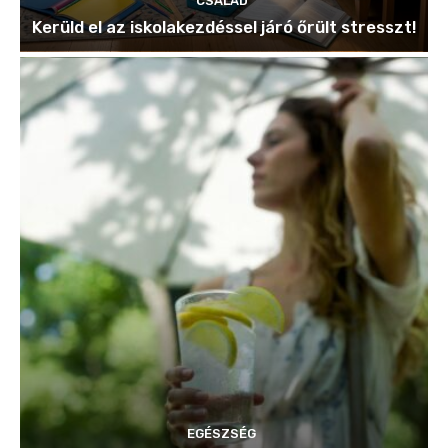
CSALÁD
Kerüld el az iskolakezdéssel járó őrült stresszt!
EGÉSZSÉG