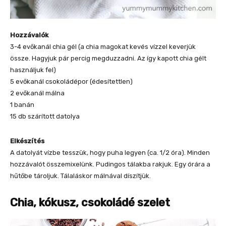
Hozzávalók
3-4 evőkanál chia gél (a chia magokat kevés vízzel keverjük
össze. Hagyjuk pár percig megduzzadni. Az így kapott chia gélt
használjuk fel)
5 evőkanál csokoládépor (édesítettlen)
2 evőkanál málna
1 banán
15 db szárított datolya
Elkészítés
A datolyát vízbe tesszük, hogy puha legyen (ca. 1/2 óra). Minden
hozzávalót összemixelünk. Pudingos tálakba rakjuk. Egy órára a
hűtőbe tároljuk. Tálaláskor málnával díszítjük.
Chia, kókusz, csokoládé szelet