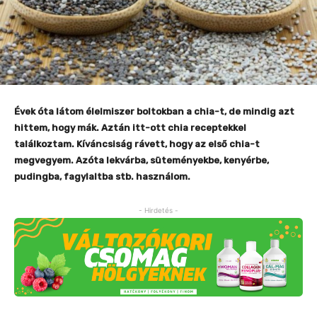
Évek óta látom élelmiszer boltokban a chia-t, de mindig azt
hittem, hogy mák. Aztán itt-ott chia receptekkel
találkoztam. Kíváncsiság rávett, hogy az első chia-t
megvegyem. Azóta lekvárba, süteményekbe, kenyérbe,
pudingba, fagylaltba stb. használom.
- Hirdetés -