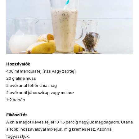
Hozzávalók
400 ml mandulatej (rizs vagy zabtej)
20 g alma muss
2 evőkanál fehér chia mag
2 evőkanál juharszirup vagy melasz
1-2 banán
Elkészítés
A chia magot kevés tejjel 10-15 percig hagyjuk megdagadni. Utána
a többi hozzávalóval mixeljük, míg krémes lesz. Azonnal
fogyasztjuk.