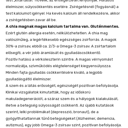
test „kitartását” növelik, az éhségérzetet lenyomják. Hatásos
élelmiszer, súlycsökkentés esetére. Zsírégetésnél (fogyásnál) a
test kalciumot igényel. Ha kevés kalcium áll rendelkezésre, akkor
a zsírégetésben zavar áll be.
A chia magnak magas kalcium tartalma van. Gluténmentes.
Ezért glutén allergia esetén, nélkülözhetetlen. A chia mag
valószínűleg, a legértékesebb egészséges zsírforrás. A magok
30%-a zsírsav, ebből ca. 2/3-a Omega-3 zsírsav. A zsírtartalom
elősegíti, a vér jobb áramlását és gyulladáscsökkentő.
Pozitív hatású a vérkoleszterin szintre. A magas vérnyomást
normalizálja, szívműködés elégtelenséget kiegyensúlyozza.
Minden fajta gyulladás csökkentésére kiváló, a legjobb
gyulladásgátló élelmiszer.
A szem és a látás erősségét, egészségét pozitívan befolyásolja.
Klinikai vizsgálatok kimutatták, hogy az időskorú
makuladegenerációt, a száraz szem és a hályogok kialakulását,
illetve a betegség súlyosságát csökkenti. Az újabb kutatások
szerint, lelki problémákat (depresszió, bronaut), de a
gyógyíthatatlannak tűnő betegségeket (Alzheimer, demencia,
autizmus), egy jobb Omega-3 zsírsav szint, pozitívan befolyásolja.