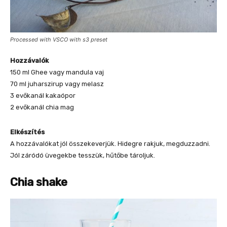
Processed with VSCO with s3 preset
Hozzávalók
150 ml Ghee vagy mandula vaj
70 ml juharszirup vagy melasz
3 evőkanál kakaópor
2 evőkanál chia mag
Elkészítés
A hozzávalókat jól összekeverjük. Hidegre rakjuk, megduzzadni.
Jól záródó üvegekbe tesszük, hűtőbe tároljuk.
Chia shake