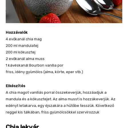
Hozzávalók
4 evőkanál chia mag
200 ml mandulatej
200 ml kókusztej
2 evőkanál alma muss
1 kávéskanál Bourbon vanília por
friss, idény gyümölcs (alma, körte, eper stb.)
Elkészítés
A chia magot vaníliás porral összekeverjük, hozzáadjuk a
mandula és a kókusztejet. Az alma musst is hozzákeverjük. Az
edényt letakarva, egy éjszakára a hűtőbe tesszük. Következő
reggel kis tálkában, friss gyümölcsökkel szervírozzuk
Chia lekvár