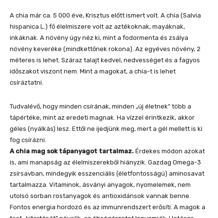
A chia már ca. 5 000 éve, Krisztus előtt ismert volt. A chia (Salvia
hispanica L.) fő élelmiszere volt az aztékoknak, mayáknak,
inkáknak. A növény úgy néz ki, mint a fodormenta és zsálya
növény keveréke (mindkettőnek rokona). Az egyéves növény, 2
méteres is lehet. Száraz talajt kedvel, nedvességet és a fagyos
időszakot viszont nem. Mint a magokat, a chia-t is lehet
csíráztatni.
Tudvalévő, hogy minden csírának, minden „új életnek” több a
tápértéke, mint az eredeti magnak. Ha vízzel érintkezik, akkor
géles (nyálkás) lesz. Ettől ne ijedjünk meg, mert a gél mellett is ki
fog csírázni.
A chia mag sok tápanyagot tartalmaz.
Érdekes módon azokat
is, ami manapság az élelmiszerekből hiányzik. Gazdag Omega-3
zsírsavban, mindegyik esszenciális (életfontosságú) aminosavat
tartalmazza. Vitaminok, ásványi anyagok, nyomelemek, nem
utolsó sorban rostanyagok és antioxidánsok vannak benne.
Fontos energia hordozó és az immunrendszert erősíti. A magok a