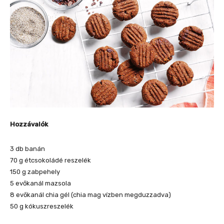
Hozzávalók
3 db banán
70 g étcsokoládé reszelék
150 g zabpehely
5 evőkanál mazsola
8 evőkanál chia gél (chia mag vízben megduzzadva)
50 g kókuszreszelék