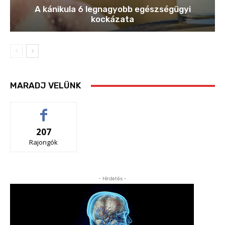
A kánikula 6 legnagyobb egészségügyi
kockázata
MARADJ VELÜNK
207
Rajongók
- Hirdetés -