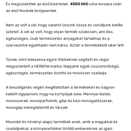
És megszülettek az első kísérletek.
4500 kiló
ruha mosása után
az első fecskék kiröppentek.
Nem az volt a cél, hogy valamit üssünk össze és csináljunk belőle
üzletet. A cél az volt, hogy olyan termék szülessen, ami öko,
egészséges, csak természetes anyagokat tartalmaz és a
szervezetre egyéltalán nem káros. Aztán a termékekből siker lett.
Tünde, mint édesanya egyre többeknek segített és végül
megszületett a HERBOW márka. Napjaink egyik csúcsminőségű,
egészséges, természetes tisztító és mosószer családja.
A beszélgetés végén megillatoltam a termékeket és nagyon
kellett vigyáznom, hogy ne kortyoljak bele. Mennyei illatok,
mosószerek, mosóparfümök, gépi és kézi mosogatószerek,
mosógép méregtelenítő és társaik.
Mosódió és növényi alapú termékek ezek, amik a magukkal és
családjukkal, a környezetükkel törődő embereknek az igazi