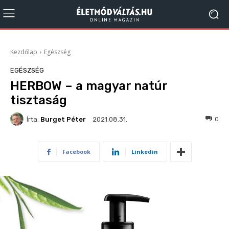
Kezdőlap
Egészség
EGÉSZSÉG
HERBOW – a magyar natúr
tisztaság
Írta:
Burget Péter
199
0
2021.08.31.
Facebook
Linkedin