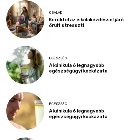
CSALÁD
Kerüld el az iskolakezdéssel járó
őrült stresszt!
EGÉSZSÉG
A kánikula 6 legnagyobb
egészségügyi kockázata
EGÉSZSÉG
A kánikula 6 legnagyobb
egészségügyi kockázata