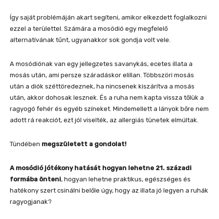
Így saját problémáján akart segíteni, amikor elkezdett foglalkozni
ezzel a területtel. Számára a mosódió egy megfelelő
alternatívának tűnt, ugyanakkor sok gondja volt vele.
A mosódiónak van egy jellegzetes savanykás, ecetes illata a
mosás után, ami persze száradáskor elillan. Többszöri mosás
után a diók széttöredeznek, ha nincsenek kiszárítva a mosás
után, akkor dohosak lesznek. És a ruha nem kapta vissza tőlük a
ragyogó fehér és egyéb színeket. Mindemellett a lányok bőre nem
adott rá reakciót, ezt jól viselték, az allergiás tünetek elmúltak.
Tündében
megszületett a gondolat!
A mosódió jótékony hatását hogyan lehetne 21. századi
formába önteni
, hogyan lehetne praktikus, egészséges és
hatékony szert csinálni belőle úgy, hogy az illata jó legyen a ruhák
ragyogjanak?