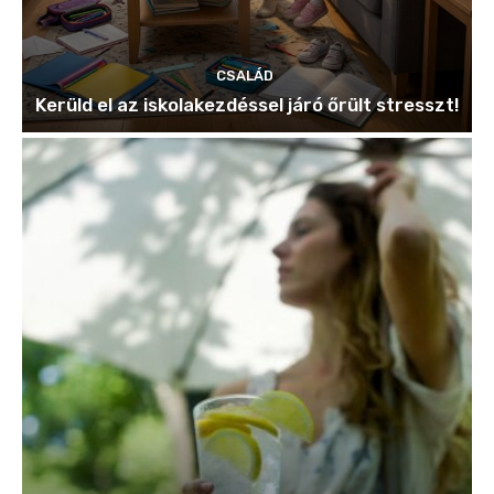
CSALÁD
Kerüld el az iskolakezdéssel járó őrült stresszt!