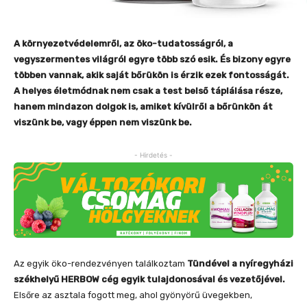
A környezetvédelemről, az öko-tudatosságról, a
vegyszermentes világról egyre több szó esik. És bizony egyre
többen vannak, akik saját bőrükön is érzik ezek fontosságát.
A helyes életmódnak nem csak a test belső táplálása része,
hanem mindazon dolgok is, amiket kívülről a bőrünkön át
viszünk be, vagy éppen nem viszünk be.
- Hirdetés -
Az egyik öko-rendezvényen találkoztam
Tündével a nyíregyházi
székhelyű HERBOW cég egyik tulajdonosával és vezetőjével.
Elsőre az asztala fogott meg, ahol gyönyörű üvegekben,