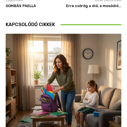
ELŐZŐ CIKK
KÖVETKEZŐ CIKK
GOMBÁS PAELLA
Erre csörög a dió, a mosódió…
KAPCSOLÓDÓ CIKKEK