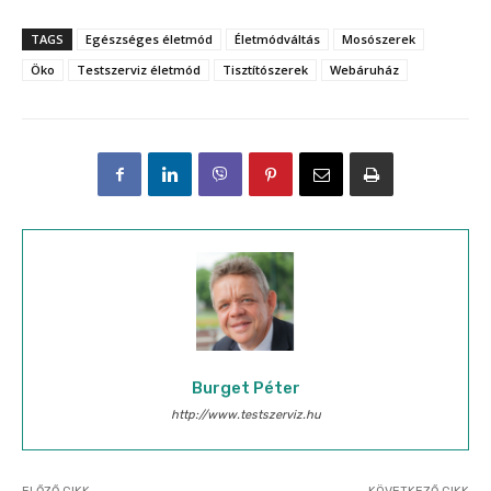
TAGS
Egészséges életmód
Életmódváltás
Mosószerek
Öko
Testszerviz életmód
Tisztítószerek
Webáruház
Burget Péter
http://www.testszerviz.hu