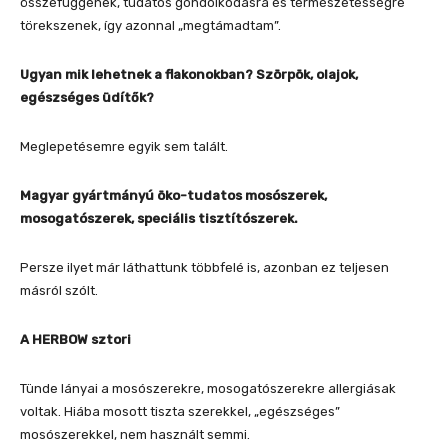
összefüggenek, tudatos gondolkodásra és természetességre
törekszenek, így azonnal „megtámadtam”.
Ugyan mik lehetnek a flakonokban? Szörpök, olajok,
egészséges üdítők?
Meglepetésemre egyik sem talált.
Magyar gyártmányú öko-tudatos mosószerek,
mosogatószerek, speciális tisztítószerek.
Persze ilyet már láthattunk többfelé is, azonban ez teljesen
másról szólt.
A HERBOW sztori
Tünde lányai a mosószerekre, mosogatószerekre allergiásak
voltak. Hiába mosott tiszta szerekkel, „egészséges”
mosószerekkel, nem használt semmi.