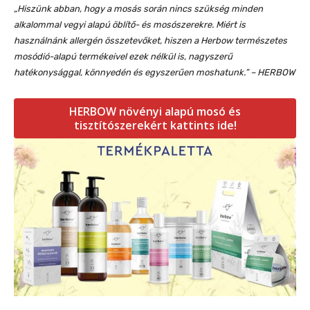
„Hiszünk abban, hogy a mosás során nincs szükség minden
alkalommal vegyi alapú öblítő- és mosószerekre. Miért is
használnánk allergén összetevőket, hiszen a Herbow természetes
mosódió-alapú termékeivel ezek nélkül is, nagyszerű
hatékonysággal, könnyedén és egyszerűen moshatunk.” – HERBOW
HERBOW növényi alapú mosó és
tisztítószerekért kattints ide!