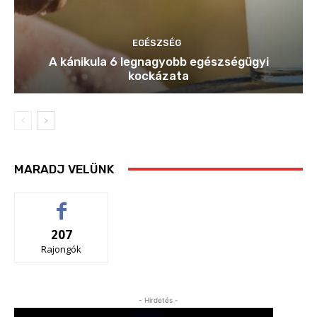
EGÉSZSÉG
A kánikula 6 legnagyobb egészségügyi
kockázata
MARADJ VELÜNK
207
Rajongók
- Hirdetés -