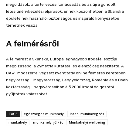
megoldások, a tértervezési tanácsadás és az újra gondolt
létesítménykezelési eljárások. Ennek köszönhetően a Skanska
épületeinek használói biztonságos és inspiráló környezetbe
térhetnek vissza.
A felmérésről
A felmérést a Skanska, Európa legnagyobb irodafejlesztője
megbízásából a Zymetria kutatási- és elemző cég készítette. A
CAWI-módszerrel végzett kvantitatív online felmérés keretében
négy ország – Magyarország, Lengyelország, Románia és a Cseh
Köztársaság – nagyvárosaiban élő 2000 irodai dolgozótól
gyűjtöttek válaszokat.
TAGS
egészséges munkahely
irodai munkavégzés
munkahely
munkahelyi jól-lét
Munkahelyi wellbeing