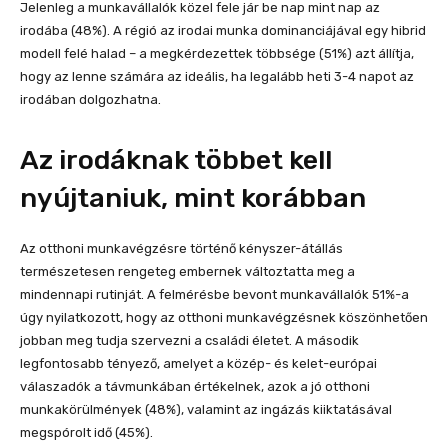
Jelenleg a munkavállalók közel fele jár be nap mint nap az
irodába (48%). A régió az irodai munka dominanciájával egy hibrid
modell felé halad – a megkérdezettek többsége (51%) azt állítja,
hogy az lenne számára az ideális, ha legalább heti 3-4 napot az
irodában dolgozhatna.
Az irodáknak többet kell
nyújtaniuk, mint korábban
Az otthoni munkavégzésre történő kényszer-átállás
természetesen rengeteg embernek változtatta meg a
mindennapi rutinját. A felmérésbe bevont munkavállalók 51%-a
úgy nyilatkozott, hogy az otthoni munkavégzésnek köszönhetően
jobban meg tudja szervezni a családi életet. A második
legfontosabb tényező, amelyet a közép- és kelet-európai
válaszadók a távmunkában értékelnek, azok a jó otthoni
munkakörülmények (48%), valamint az ingázás kiiktatásával
megspórolt idő (45%).