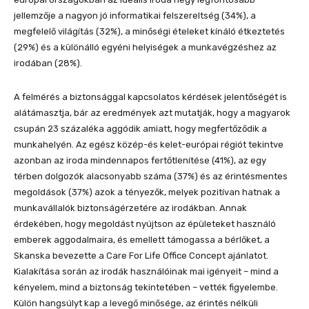
jellemzője a nagyon jó informatikai felszereltség (34%), a
megfelelő világítás (32%), a minőségi ételeket kínáló étkeztetés
(29%) és a különálló egyéni helyiségek a munkavégzéshez az
irodában (28%).
A felmérés a biztonsággal kapcsolatos kérdések jelentőségét is
alátámasztja, bár az eredmények azt mutatják, hogy a magyarok
csupán 23 százaléka aggódik amiatt, hogy megfertőződik a
munkahelyén. Az egész közép-és kelet-európai régiót tekintve
azonban az iroda mindennapos fertőtlenítése (41%), az egy
térben dolgozók alacsonyabb száma (37%) és az érintésmentes
megoldások (37%) azok a tényezők, melyek pozitívan hatnak a
munkavállalók biztonságérzetére az irodákban. Annak
érdekében, hogy megoldást nyújtson az épületeket használó
emberek aggodalmaira, és emellett támogassa a bérlőket, a
Skanska bevezette a Care For Life Office Concept ajánlatot.
Kialakítása során az irodák használóinak mai igényeit – mind a
kényelem, mind a biztonság tekintetében – vették figyelembe.
Külön hangsúlyt kap a levegő minősége, az érintés nélküli