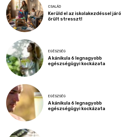
CSALÁD
Kerüld el az iskolakezdéssel járó
őrült stresszt!
EGÉSZSÉG
A kánikula 6 legnagyobb
egészségügyi kockázata
EGÉSZSÉG
A kánikula 6 legnagyobb
egészségügyi kockázata