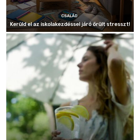
CSALÁD
Kerüld el az iskolakezdéssel járó őrült stresszt!