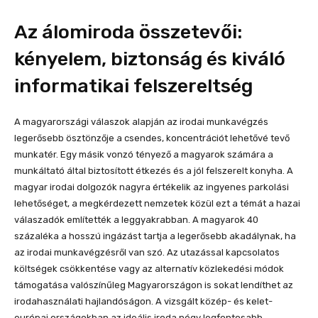
Az álomiroda összetevői:
kényelem, biztonság és kiváló
informatikai felszereltség
A magyarországi válaszok alapján az irodai munkavégzés
legerősebb ösztönzője a csendes, koncentrációt lehetővé tevő
munkatér. Egy másik vonzó tényező a magyarok számára a
munkáltató által biztosított étkezés és a jól felszerelt konyha. A
magyar irodai dolgozók nagyra értékelik az ingyenes parkolási
lehetőséget, a megkérdezett nemzetek közül ezt a témát a hazai
válaszadók említették a leggyakrabban. A magyarok 40
százaléka a hosszú ingázást tartja a legerősebb akadálynak, ha
az irodai munkavégzésről van szó. Az utazással kapcsolatos
költségek csökkentése vagy az alternatív közlekedési módok
támogatása valószínűleg Magyarországon is sokat lendíthet az
irodahasználati hajlandóságon. A vizsgált közép- és kelet-
európai országokban az ideális iroda négy legfontosabb