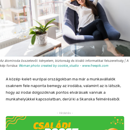
Az álomiroda összetevői: kényelem, biztonság és kiváló informatikai felszereltség | A
kép forrása:
Woman photo created by cookie_studio - www.freepik.com
A közép-kelet-európai országokban ma már a munkavállalók
csaknem fele naponta bemegy az irodába, valamint az is látszik,
hogy az irodai dolgozóknak pontos elvárásaik vannak a
munkahelyükkel kapcsolatban, derül ki a Skanska felméréséből.
- Hirdetés -