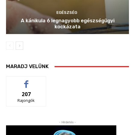
EGÉSZSÉG
A kánikula 6 legnagyobb egészségügyi
kockázata
MARADJ VELÜNK
207
Rajongók
- Hirdetés -