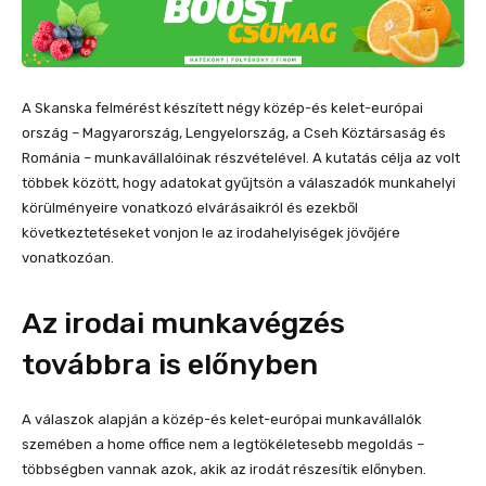
A Skanska felmérést készített négy közép-és kelet-európai
ország – Magyarország, Lengyelország, a Cseh Köztársaság és
Románia – munkavállalóinak részvételével. A kutatás célja az volt
többek között, hogy adatokat gyűjtsön a válaszadók munkahelyi
körülményeire vonatkozó elvárásaikról és ezekből
következtetéseket vonjon le az irodahelyiségek jövőjére
vonatkozóan.
Az irodai munkavégzés
továbbra is előnyben
A válaszok alapján a közép-és kelet-európai munkavállalók
szemében a home office nem a legtökéletesebb megoldás –
többségben vannak azok, akik az irodát részesítik előnyben.