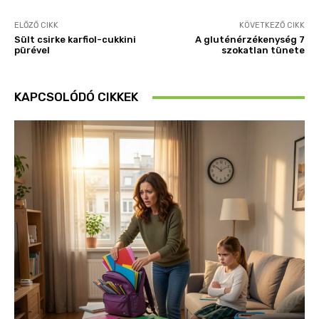
ELŐZŐ CIKK
KÖVETKEZŐ CIKK
Sült csirke karfiol-cukkini
A gluténérzékenység 7
pürével
szokatlan tünete
KAPCSOLÓDÓ CIKKEK