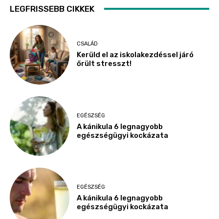
LEGFRISSEBB CIKKEK
CSALÁD
Kerüld el az iskolakezdéssel járó
őrült stresszt!
EGÉSZSÉG
A kánikula 6 legnagyobb
egészségügyi kockázata
EGÉSZSÉG
A kánikula 6 legnagyobb
egészségügyi kockázata