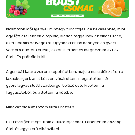
Kicsit több időt igényel, mint egy tükörtojás, de kevesebbet, mint
egy főtt étel ennek a tápláló, kiadós reggelinek az elkészítése,
ezért ideális hétvégékre. Ugyanakkor, ha könnyed és gyors
vacsora ötletet keresel, akkor is érdemes megnézned ezt az
ételt. És próbáld is ki!
A gombát kacsa zsíron megpirítottam, majd a maradék zsíron a
lazacburgert, amit készen vásároltam, megsütöttem. A
gyorsfagyasztott lazacburgert előző este kivettem a
fagyasztóból, és áttettem a hűtőbe.
Mindkét oldalát sózom sütés közben.
Ezt követően megsütöm a tükörtojásokat. Fehérjében gazdag
étel, és egyszerű elkészíteni.