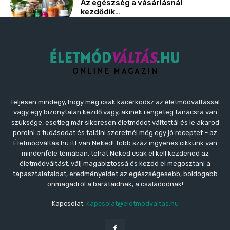
Teljesen mindegy, hogy még csak kacérkodsz az életmódváltással
vagy egy bizonytalan kezdő vagy, akinek rengeteg tanácsra van
szüksége, esetleg már sikeresen életmódot váltottál és le akarod
porolni a tudásodat és találni szeretnél még egy jó receptet – az
Életmódváltás.hu itt van Neked! Több száz ingyenes cikkünk van
mindenféle témában, tehát Neked csak el kell kezdened az
életmódváltást, válj magabiztossá és kezdd el megosztani a
tapasztalataidat, eredményeidet az egészségesebb, boldogabb
önmagadról a barátaidnak, a családodnak!
Kapcsolat:
kapcsolat@eletmodvaltas.hu