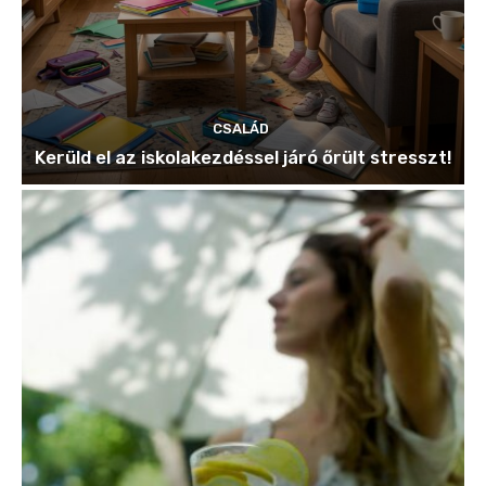
CSALÁD
Kerüld el az iskolakezdéssel járó őrült stresszt!