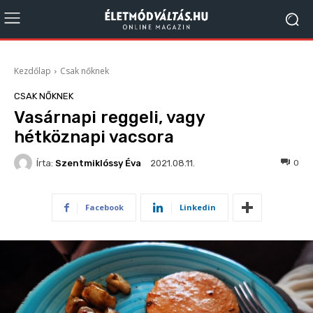
Kezdőlap
Csak nőknek
CSAK NŐKNEK
Vasárnapi reggeli, vagy
hétköznapi vacsora
Írta:
Szentmiklóssy Éva
678
0
2021.08.11.
Facebook
Linkedin