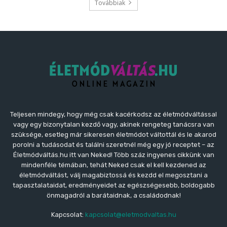
Teljesen mindegy, hogy még csak kacérkodsz az életmódváltással
vagy egy bizonytalan kezdő vagy, akinek rengeteg tanácsra van
szüksége, esetleg már sikeresen életmódot váltottál és le akarod
porolni a tudásodat és találni szeretnél még egy jó receptet – az
Életmódváltás.hu itt van Neked! Több száz ingyenes cikkünk van
mindenféle témában, tehát Neked csak el kell kezdened az
életmódváltást, válj magabiztossá és kezdd el megosztani a
tapasztalataidat, eredményeidet az egészségesebb, boldogabb
önmagadról a barátaidnak, a családodnak!
Kapcsolat:
kapcsolat@eletmodvaltas.hu