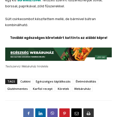
egy kis
sörélesztővel
. Tetszés szerint fűszerezhetjük sóval,
borssal, paprikával, zöld fűszerekkel.
Sült csirkecombot készítettem mellé, de bármivel bátran
kombinálható.
További egészséges köretekért kattints az alábbi képre!
Testszerviz Webáruház hirdetés
TAGS
Cukkini
Egészséges táplálkozás
Életmódváltás
Gluténmentes
Karfiol recept
Köretek
Webáruház