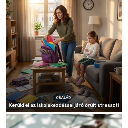
CSALÁD
Kerüld el az iskolakezdéssel járó őrült stresszt!