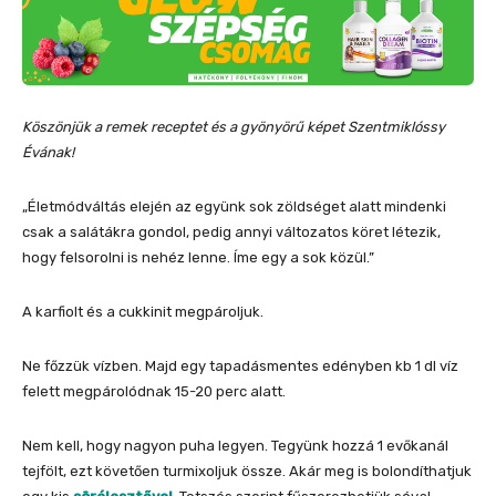
Köszönjük a remek receptet és a gyönyörű képet Szentmiklóssy
Évának!
„Életmódváltás elején az együnk sok zöldséget alatt mindenki
csak a salátákra gondol, pedig annyi változatos köret létezik,
hogy felsorolni is nehéz lenne. Íme egy a sok közül.”
A karfiolt és a cukkinit megpároljuk.
Ne főzzük vízben. Majd egy tapadásmentes edényben kb 1 dl víz
felett megpárolódnak 15-20 perc alatt.
Nem kell, hogy nagyon puha legyen. Tegyünk hozzá 1 evőkanál
tejfölt, ezt követően turmixoljuk össze. Akár meg is bolondíthatjuk