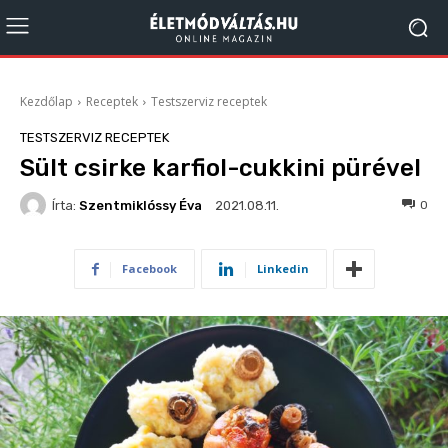
Kezdőlap
Receptek
Testszerviz receptek
TESTSZERVIZ RECEPTEK
Sült csirke karfiol-cukkini pürével
Írta:
Szentmiklóssy Éva
793
0
2021.08.11.
Facebook
Linkedin