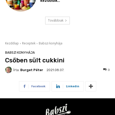
kezdődik…
Továbbiak