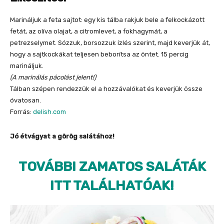
Marináljuk a feta sajtot: egy kis tálba rakjuk bele a felkockázott
fetát, az olíva olajat, a citromlevet, a fokhagymát, a
petrezselymet. Sózzuk, borsozzuk ízlés szerint, majd keverjük át,
hogy a sajtkockákat teljesen beborítsa az öntet. 15 percig
marináljuk.
(A marinálás pácolást jelent!)
Tálban szépen rendezzük el a hozzávalókat és keverjük össze
óvatosan.
Forrás:
delish.com
Jó étvágyat a görög salátához!
TOVÁBBI ZAMATOS SALÁTÁK
ITT TALÁLHATÓAK!