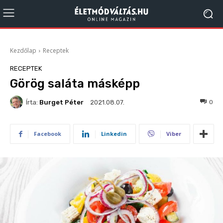
Kezdőlap
Receptek
RECEPTEK
Görög saláta másképp
Írta:
Burget Péter
484
0
2021.08.07.
Facebook
Linkedin
Viber