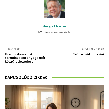
Burget Péter
http://www.testszerviz.hu
ELŐZŐ CIKK
KÖVETKEZŐ CIKK
Ezért válasszunk
Csőben sült cukkini
természetes anyagokból
készült dezodort
KAPCSOLÓDÓ CIKKEK