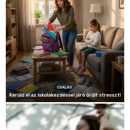
CSALÁD
Kerüld el az iskolakezdéssel járó őrült stresszt!