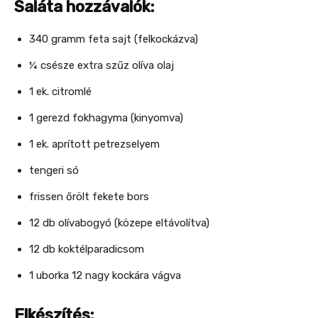
Saláta hozzávalók:
340 gramm feta sajt (felkockázva)
¼ csésze extra szűz olíva olaj
1 ek. citromlé
1 gerezd fokhagyma (kinyomva)
1 ek. aprított petrezselyem
tengeri só
frissen őrölt fekete bors
12 db olívabogyó (közepe eltávolítva)
12 db koktélparadicsom
1 uborka 12 nagy kockára vágva
Elkészítés: