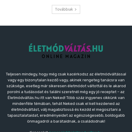
Teljesen mindegy, hogy még csak kacérkodsz az életmódváltással
vagy egy bizonytalan kezdő vagy, akinek rengeteg tanácsra van
szüksége, esetleg már sikeresen életmódot váltottál és le akarod
porolni a tudásodat és találni szeretnél még egy jó receptet – az
Életmódváltás.hu itt van Neked! Több száz ingyenes cikkünk van
mindenféle témában, tehát Neked csak el kell kezdened az
életmódváltást, válj magabiztossá és kezdd el megosztani a
tapasztalataidat, eredményeidet az egészségesebb, boldogabb
önmagadról a barátaidnak, a családodnak!