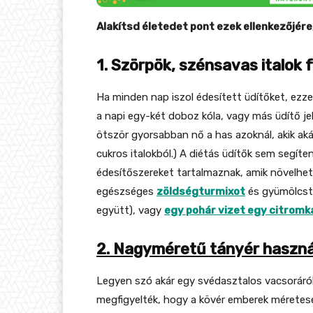
Alakítsd életedet pont ezek ellenkezőjére,
1. Szörpök, szénsavas italok
Ha minden nap iszol édesített üdítőket, ezze
a napi egy-két doboz kóla, vagy más üdítő j
ötször gyorsabban nő a has azoknál, akik ak
cukros italokból.) A diétás üdítők sem segít
édesítőszereket tartalmaznak, amik növelheti
egészséges
zöldségturmixot
és gyümölcstu
együtt), vagy
egy pohár vizet egy citromk
2. Nagyméretű tányér haszná
Legyen szó akár egy svédasztalos vacsoráról 
megfigyelték, hogy a kövér emberek méretes