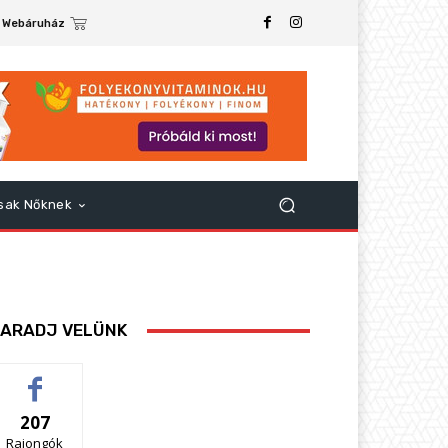
Webáruház
sak Nőknek
ARADJ VELÜNK
207
Rajongók