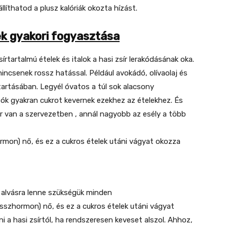
líthatod a plusz kalóriák okozta hízást.
lek gyakori fogyasztása
írtartalmú ételek és italok a hasi zsír lerakódásának oka.
nincsenek rossz hatással. Például avokádó, olívaolaj és
artásában. Legyél óvatos a túl sok alacsony
rtók gyakran cukrot kevernek ezekhez az ételekhez. És
or van a szervezetben , annál nagyobb az esély a több
ormon) nő, és ez a cukros ételek utáni vágyat okozza
a alvásra lenne szükségük minden
esszhormon) nő, és ez a cukros ételek utáni vágyat
a hasi zsírtól, ha rendszeresen keveset alszol. Ahhoz,