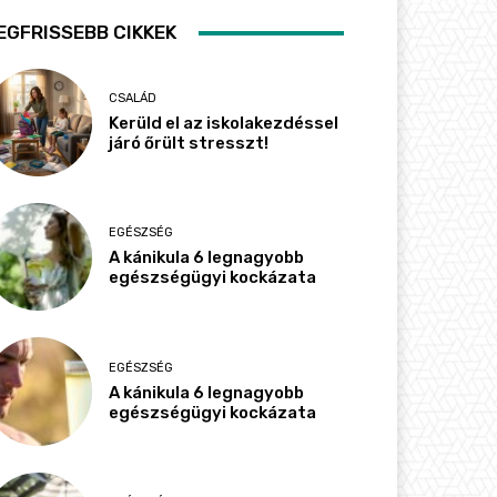
EGFRISSEBB CIKKEK
CSALÁD
Kerüld el az iskolakezdéssel
járó őrült stresszt!
EGÉSZSÉG
A kánikula 6 legnagyobb
egészségügyi kockázata
EGÉSZSÉG
A kánikula 6 legnagyobb
egészségügyi kockázata