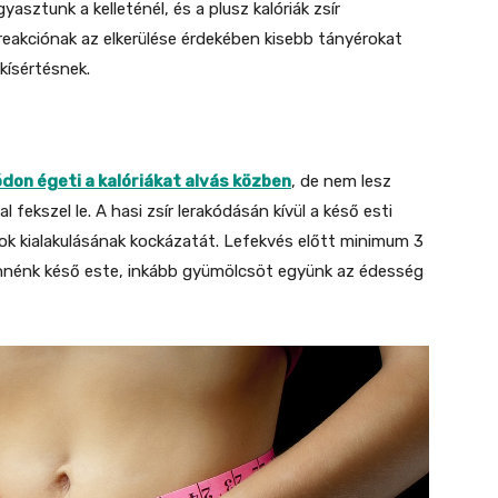
asztunk a kelleténél, és a plusz kalóriák zsír
reakciónak az elkerülése érdekében kisebb tányérokat
 kísértésnek.
on égeti a kalóriákat alvás közben
, de nem lesz
fekszel le. A hasi zsír lerakódásán kívül a késő esti
rok kialakulásának kockázatát. Lefekvés előtt minimum 3
ennénk késő este, inkább gyümölcsöt együnk az édesség