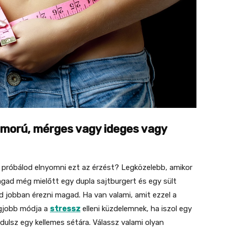
omorú, mérges vagy ideges vagy
 próbálod elnyomni ezt az érzést? Legközelebb, amikor
agad még mielőtt egy dupla sajtburgert és egy sült
d jobban érezni magad. Ha van valami, amit ezzel a
egjobb módja a
stressz
elleni küzdelemnek, ha iszol egy
dulsz egy kellemes sétára. Válassz valami olyan