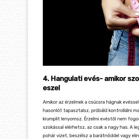
4. Hangulati evés- amikor sz
eszel
Amikor az érzelmek a csúcsra hágnak evéssel
hasonlót tapasztalsz, próbáld kontrollálni m
krumplit lenyomsz. Érzelmi evéstől nem fogo
szokással elérhetsz, az csak a nagy has. A l
pohár vizet, beszélsz a barátnőddel vagy elin