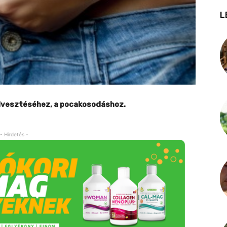
L
 elvesztéséhez, a pocakosodáshoz.
- Hirdetés -