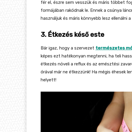
fér el, észre sem vesszük és máris többet fogy
formájában rakódnak le. Ennek a csúnya lánc
használjuk és máris könnyebb lesz ellenálni a
3. Étkezés késő este
Bár igaz, hogy a szervezet
természetes mód
képes ezt hatékonyan megtenni, ha teli hassal 
étkezés növeli a reflux és az emésztési zava
órával már ne étkezzünk! Ha mégis éhesek l
helyett!