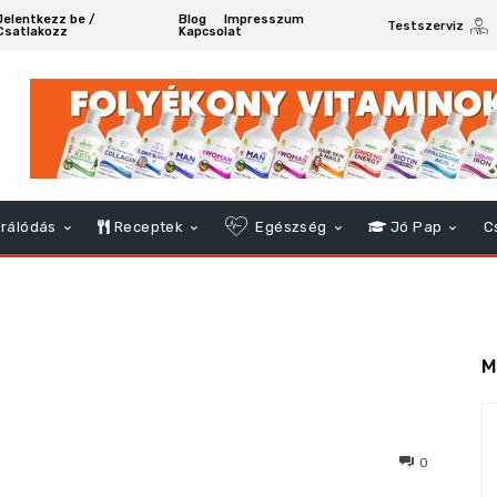
Jelentkezz be /
Blog
Impresszum
Testszerviz
Csatlakozz
Kapcsolat
rálódás
Receptek
Egészség
Jó Pap
C
M
474
0