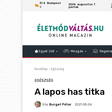
31.4
Budapest
2026. augusztus 7.
péntek
C
Egyél Jól!
Mozgás
Regene
Kezdőlap
Egészség
EGÉSZSÉG
A lapos has titka
Írta:
Burget Péter
2021.08.04.