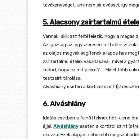
tevékenységet, ami nem jár evéssel, így megál
5. Alacsony zsírtartalmú éte
Vannak, akik azt feltételezik, hogy a magas zs
Az igazság az, egyszeresen telítetlen zsírok 
az olajos magvak segítenek a lapos has megt
zsírtartalmú ételek vásárlásával, mivel a gyá
tudod, hogy ez mit jelent? – Minél több cuk
testzsírt tárolása.
Alváshiány esetén a kortizol szint (stresszh
6. Alváshiány
Ideális esetben a felnőtteknek hét-kilenc ór
éjjel.
Alváshiány
esetén a kortizol szint (str
okozza. Ezek alapján nehezebb megszabadulni 