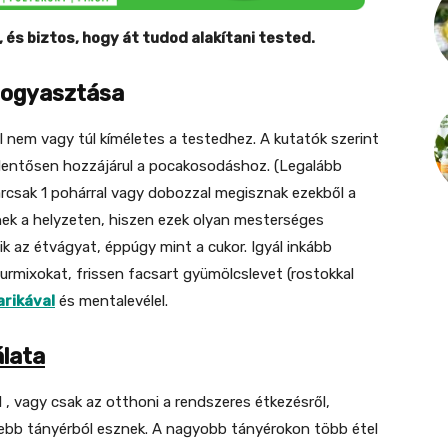
 és biztos, hogy át tudod alakítani tested.
 fogyasztása
l nem vagy túl kíméletes a testedhez. A kutatók szerint
elentősen hozzájárul a pocakosodáshoz. (Legalább
árcsak 1 pohárral vagy dobozzal megisznak ezekből a
enek a helyzeten, hiszen ezek olyan mesterséges
k az étvágyat, éppúgy mint a cukor. Igyál inkább
rmixokat, frissen facsart gyümölcslevet (rostokkal
arikával
és mentalevélel.
lata
, vagy csak az otthoni a rendszeres étkezésről,
ebb tányérból esznek. A nagyobb tányérokon több étel