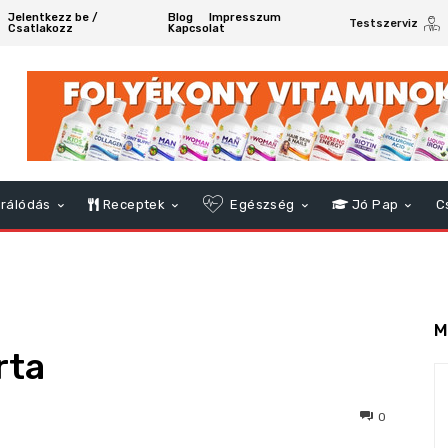
Jelentkezz be /
Blog
Impresszum
Testszerviz
Csatlakozz
Kapcsolat
rálódás
Receptek
Egészség
Jó Pap
C
M
rta
438
0