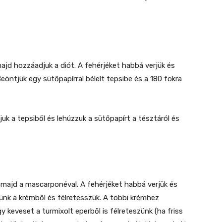
majd hozzáadjuk a diót. A fehérjéket habbá verjük és
öntjük egy sütőpapírral bélelt tepsibe és a 180 fokra
tjuk a tepsiből és lehúzzuk a sütőpapírt a tésztáról és
 majd a mascarponéval. A fehérjéket habbá verjük és
ünk a krémből és félretesszük. A többi krémhez
y keveset a turmixolt eperből is félreteszünk (ha friss