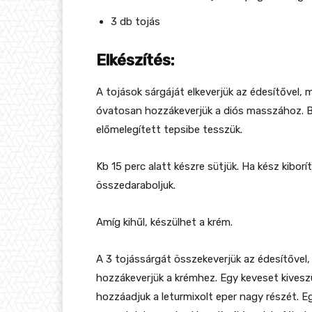
3 db tojás
Elkészítés:
A tojások sárgáját elkeverjük az édesítővel, 
óvatosan hozzákeverjük a diós masszához. Be
előmelegített tepsibe tesszük.
Kb 15 perc alatt készre sütjük. Ha kész kiborí
összedaraboljuk.
Amíg kihűl, készülhet a krém.
A 3 tojássárgát összekeverjük az édesítővel,
hozzákeverjük a krémhez. Egy keveset kivesz
hozzáadjuk a leturmixolt eper nagy részét. Eg