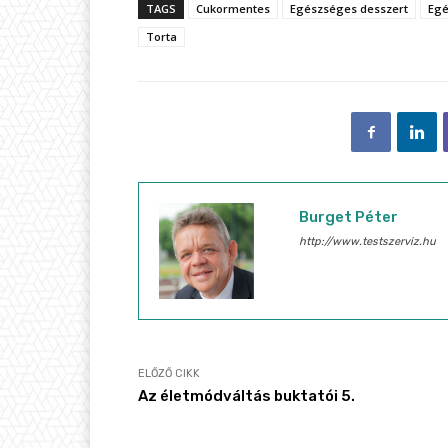
TAGS
Cukormentes
Egészséges desszert
Egé
Torta
Burget Péter
http://www.testszerviz.hu
ELŐZŐ CIKK
Az életmódváltás buktatói 5.