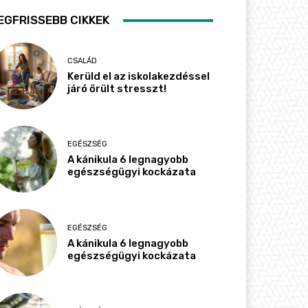
EGFRISSEBB CIKKEK
CSALÁD
Kerüld el az iskolakezdéssel
járó őrült stresszt!
EGÉSZSÉG
A kánikula 6 legnagyobb
egészségügyi kockázata
EGÉSZSÉG
A kánikula 6 legnagyobb
egészségügyi kockázata