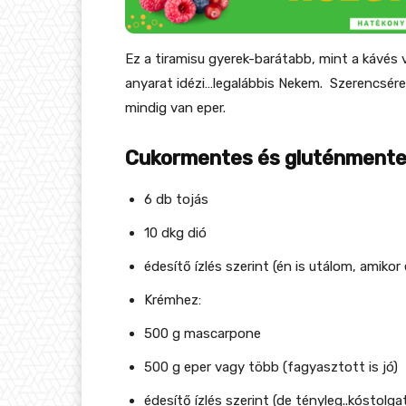
Ez a tiramisu gyerek-barátabb, mint a kávés ve
anyarat idézi…legalábbis Nekem. Szerencsére 
mindig van eper.
Cukormentes és gluténmentes
6 db tojás
10 dkg dió
édesítő ízlés szerint (én is utálom, amikor 
Krémhez:
500 g mascarpone
500 g eper vagy több (fagyasztott is jó)
édesítő ízlés szerint (de tényleg..kóstolgat