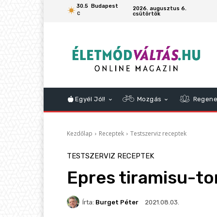
30.5
Budapest
2026. augusztus 6.
csütörtök
C
Egyél Jól!
Mozgás
Regene
Kezdőlap
Receptek
Testszerviz receptek
TESTSZERVIZ RECEPTEK
Epres tiramisu-to
Írta:
Burget Péter
2021.08.03.