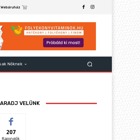
Webáruház
sak Nőknek
ARADJ VELÜNK
207
Rajongók