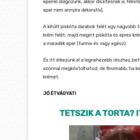
eperrel dolgozunk, akkor díszítésnek is félr
eper nem annyira dekoratív).
A kihűlt piskóta darabok felét egy nagyobb 
krém felét, majd megint piskóta és epres krém
a maradék eper (turmix és vagy egész).
És itt érkezünk el a legnehezebb részhez..be
azonnal megkóstolhatod, de finomabb, ha kicsi
krémet.
JÓ ÉTVÁGYAT!
TETSZIK A TORTA? 