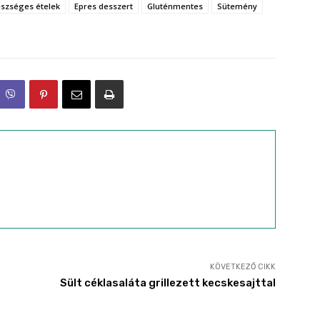
szséges ételek
Epres desszert
Gluténmentes
Sütemény
KÖVETKEZŐ CIKK
Sült céklasaláta grillezett kecskesajttal