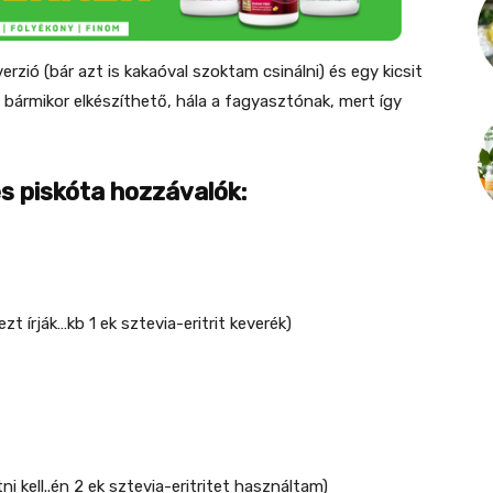
rzió (bár azt is kakaóval szoktam csinálni) és egy kicsit
bármikor elkészíthető, hála a fagyasztónak, mert így
 piskóta hozzávalók:
ezt írják…kb 1 ek sztevia-eritrit keverék)
ni kell..én 2 ek sztevia-eritritet használtam)