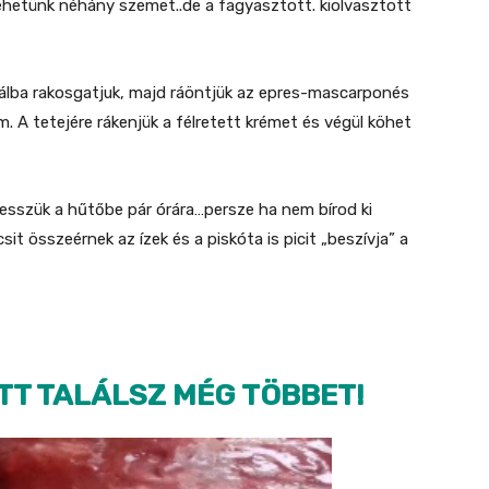
etehetünk néhány szemet..de a fagyasztott. kiolvasztott
tálba rakosgatjuk, majd ráöntjük az epres-mascarponés
. A tetejére rákenjük a félretett krémet és végül köhet
tesszük a hűtőbe pár órára…persze ha nem bírod ki
t összeérnek az ízek és a piskóta is picit „beszívja” a
ITT TALÁLSZ MÉG TÖBBET!