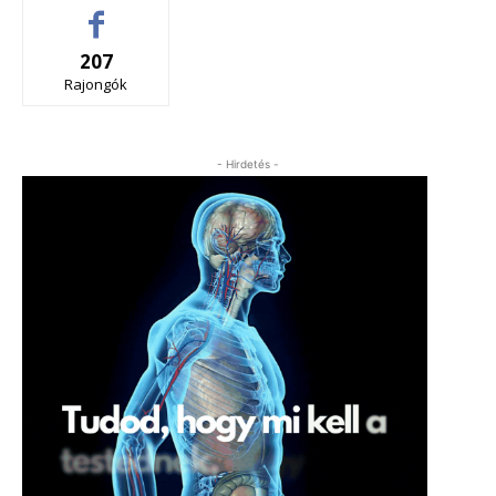
207
Rajongók
- Hirdetés -