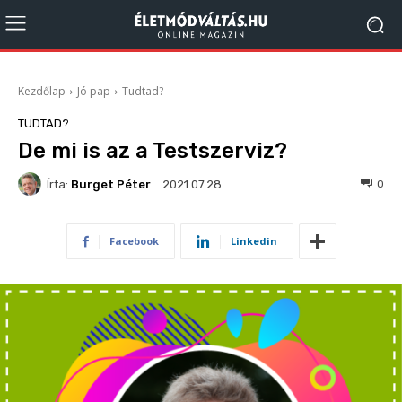
Kezdőlap
Jó pap
Tudtad?
TUDTAD?
De mi is az a Testszerviz?
Írta:
Burget Péter
223
0
2021.07.28.
Facebook
Linkedin