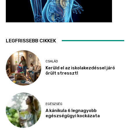
LEGFRISSEBB CIKKEK
CSALÁD
Kerüld el az iskolakezdéssel járó
őrült stresszt!
EGÉSZSÉG
A kánikula 6 legnagyobb
egészségügyi kockázata