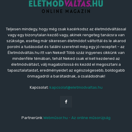
Teljesen mindegy, hogy még csak kacérkodsz az életmódváltással
vagy egy bizonytalan kezdő vagy, akinek rengeteg tanácsra van
szüksége, esetleg már sikeresen életmódot váltottál és le akarod
porolni a tudásodat és találni szeretnél még egy jó receptet – az
Életmódváltás.hu itt van Neked! Több száz ingyenes cikkünk van
mindenféle témában, tehát Neked csak el kell kezdened az
életmódváltást, válj magabiztossá és kezdd el megosztani a
tapasztalataidat, eredményeidet az egészségesebb, boldogabb
önmagadról a barátaidnak, a családodnak!
Kapcsolat:
kapcsolat@eletmodvaltas.hu
Partnerünk
Webműsor.hu - Az online műsorújság