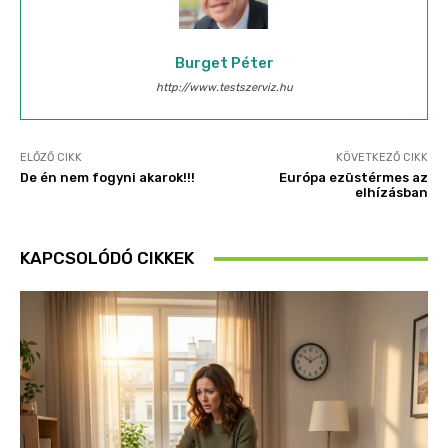
Burget Péter
http://www.testszerviz.hu
ELŐZŐ CIKK
KÖVETKEZŐ CIKK
De én nem fogyni akarok!!!
Európa ezüstérmes az
elhízásban
KAPCSOLÓDÓ CIKKEK