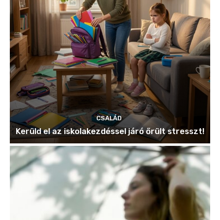
CSALÁD
Kerüld el az iskolakezdéssel járó őrült stresszt!