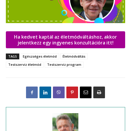
Ha kedvet kaptál az életmódváltáshoz, akkor
jelentkezz egy ingyenes konzultációra itt!
TAGS
Egészséges életmód
Életmódváltás
Testszerviz életmód
Testszerviz program