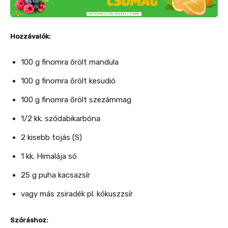
Hozzávalók:
100 g finomra őrölt mandula
100 g finomra őrölt kesudió
100 g finomra őrölt szezámmag
1/2 kk. szódabikarbóna
2 kisebb tojás (S)
1 kk. Himalája só
25 g puha kacsazsír
vagy más zsiradék pl. kókuszzsír
Szóráshoz: