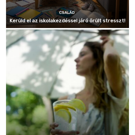
CSALÁD
Kerüld el az iskolakezdéssel járó őrült stresszt!