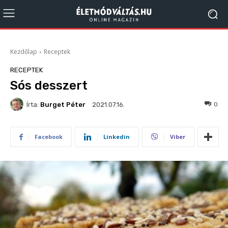
Kezdőlap
Receptek
RECEPTEK
Sós desszert
Írta:
Burget Péter
722
0
2021.07.16.
Facebook
Linkedin
Viber