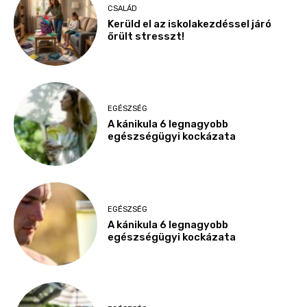
CSALÁD
Kerüld el az iskolakezdéssel járó
őrült stresszt!
EGÉSZSÉG
A kánikula 6 legnagyobb
egészségügyi kockázata
EGÉSZSÉG
A kánikula 6 legnagyobb
egészségügyi kockázata