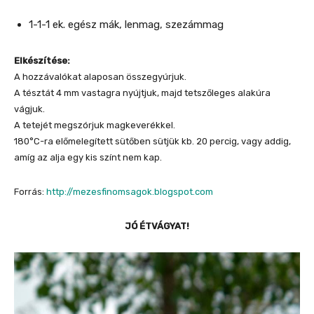
1-1-1 ek. egész mák, lenmag, szezámmag
Elkészítése:
A hozzávalókat alaposan összegyúrjuk.
A tésztát 4 mm vastagra nyújtjuk, majd tetszőleges alakúra
vágjuk.
A tetejét megszórjuk magkeverékkel.
180°C-ra előmelegített sütőben sütjük kb. 20 percig, vagy addig,
amíg az alja egy kis színt nem kap.
Forrás:
http://mezesfinomsagok.blogspot.com
JÓ ÉTVÁGYAT!