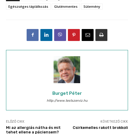
Egészséges táplálkozás
Gluténmentes
Sütemény
Burget Péter
http://www.testszerviz.hu
ELŐZŐ CIKK
KÖVETKEZŐ CIKK
Mi az allergiás nátha és mit
Csirkemelles rakott brokkoli
tehet ellene a páciensem?