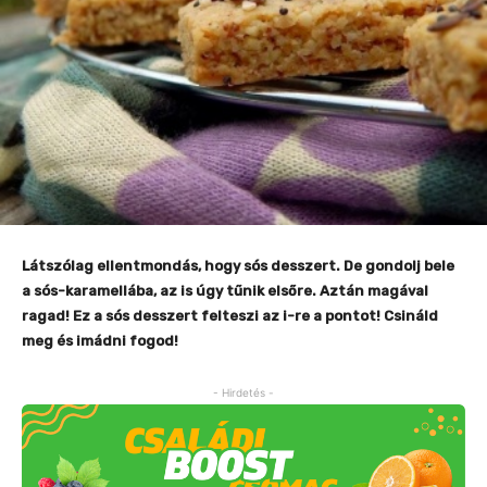
Látszólag ellentmondás, hogy sós desszert. De gondolj bele
a sós-karamellába, az is úgy tűnik elsőre. Aztán magával
ragad! Ez a sós desszert felteszi az i-re a pontot! Csináld
meg és imádni fogod!
- Hirdetés -