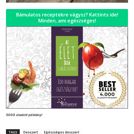
Bámulatos receptekre vágysz? Kattints ide!
Minden, ami egészséges!
5000 eladott példány!
TAGS
Desszert
Egészséges desszert