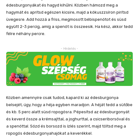
édesburgonyákat és hagyd kihűlni. Közben hámozd meg a
hagymát és aprítsd egészen kicsire, majd a kókuszzsíron pirítsd
üvegesre. Add hozzá a friss, megmosott bébispenótot és süsd
együtt 2-3 percig, amíg a spenót is összeesik. Ha kész, akkor tedd
félre néhány percre.
- Hirdetés -
Közben amennyire csak tudod, kapard ki az édesburgonya
belsejét, úgy, hogy a héja egyben maradjon. A héját tedd a sütőbe
és kb. 5 perc alatt süsd ropogósra. Pépesítsd az édesburgonyát
és keverd össze a krémsajttal, a joghurttal, a csicseriborsóval és
a spenóttal. Sózd és borsozd is ízlés szerint, majd töltsd meg a
ropogós édesburgonyahajókat a keverékkel.