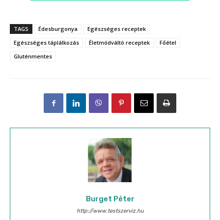
TAGS
Édesburgonya
Egészséges receptek
Egészséges táplálkozás
Életmódváltó receptek
Főétel
Gluténmentes
Burget Péter
http://www.testszerviz.hu