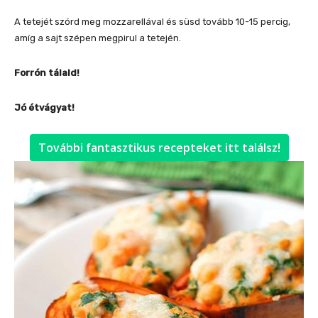
A tetejét szórd meg mozzarellával és süsd tovább 10-15 percig,
amíg a sajt szépen megpirul a tetején.
Forrón tálald!
Jó étvágyat!
További fantasztikus recepteket itt találsz!