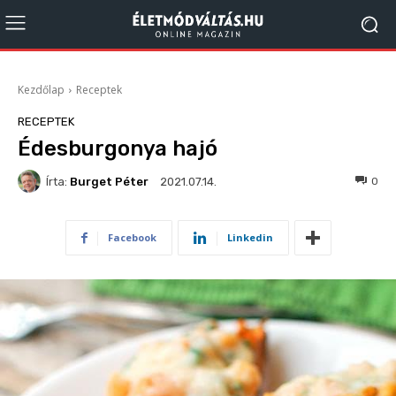
Kezdőlap
Receptek
RECEPTEK
Édesburgonya hajó
Írta:
Burget Péter
1160
0
2021.07.14.
Facebook
Linkedin