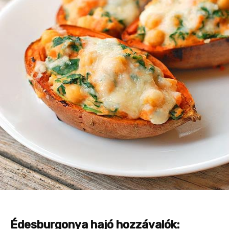
Édesburgonya hajó hozzávalók: