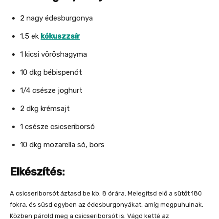
2 nagy édesburgonya
1,5 ek
kókuszzsír
1 kicsi vöröshagyma
10 dkg bébispenót
1/4 csésze joghurt
2 dkg krémsajt
1 csésze csicseriborsó
10 dkg mozarella só, bors
Elkészítés:
A csicseriborsót áztasd be kb. 8 órára. Melegítsd elő a sütőt 180
fokra, és süsd egyben az édesburgonyákat, amíg megpuhulnak.
Közben párold meg a csicseriborsót is. Vágd ketté az