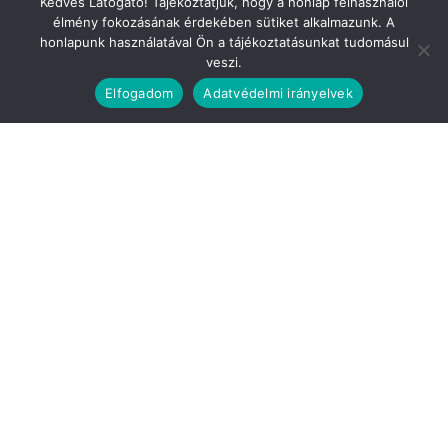
Kedves Látogató! Tájékoztatjuk, hogy a honlap felhasználói
élmény fokozásának érdekében sütiket alkalmazunk. A
honlapunk használatával Ön a tájékoztatásunkat tudomásul
veszi.
Elfogadom
Adatvédelmi irányelvek