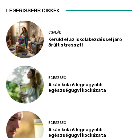
LEGFRISSEBB CIKKEK
CSALÁD
Kerüld el az iskolakezdéssel járó
őrült stresszt!
EGÉSZSÉG
A kánikula 6 legnagyobb
egészségügyi kockázata
EGÉSZSÉG
A kánikula 6 legnagyobb
egészségügyi kockázata