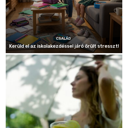
CSALÁD
Kerüld el az iskolakezdéssel járó őrült stresszt!