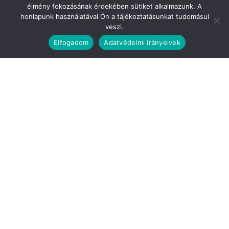
élmény fokozásának érdekében sütiket alkalmazunk. A
honlapunk használatával Ön a tájékoztatásunkat tudomásul
Teljesen mindegy, hogy még csak kacérkodsz az életmódváltással
veszi.
vagy egy bizonytalan kezdő vagy, akinek rengeteg tanácsra van
szüksége, esetleg már sikeresen életmódot váltottál és le akarod
Elfogadom
Adatvédelmi irányelvek
porolni a tudásodat és találni szeretnél még egy jó receptet – az
Életmódváltás.hu itt van Neked! Több száz ingyenes cikkünk van
mindenféle témában, tehát Neked csak el kell kezdened az
életmódváltást, válj magabiztossá és kezdd el megosztani a
tapasztalataidat, eredményeidet az egészségesebb, boldogabb
önmagadról a barátaidnak, a családodnak!
Kapcsolat:
kapcsolat@eletmodvaltas.hu
Partnerünk
Webműsor.hu - Az online műsorújság
© Copyright - © 2021 Életmódváltás.hu | Az Életmódváltás.hu a
Testszerviz Cégcsoport tagja.