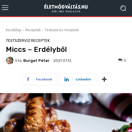
Kezdőlap
Receptek
Testszerviz receptek
TESTSZERVIZ RECEPTEK
Miccs – Erdélyből
Írta:
Burget Péter
1822
0
2021.07.12.
Facebook
Linkedin