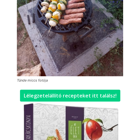
Tünde miccs fotója
Lélegzetelállító recepteket itt találsz!