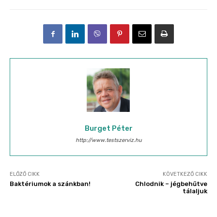
Burget Péter
http://www.testszerviz.hu
ELŐZŐ CIKK
KÖVETKEZŐ CIKK
Baktériumok a szánkban!
Chlodnik – jégbehűtve
tálaljuk