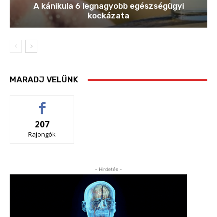
A kánikula 6 legnagyobb egészségügyi
kockázata
MARADJ VELÜNK
207
Rajongók
- Hirdetés -