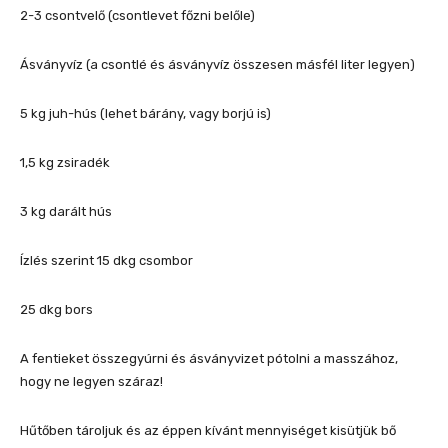
2-3 csontvelő (csontlevet főzni belőle)
Ásványvíz (a csontlé és ásványvíz összesen másfél liter legyen)
5 kg juh-hús (lehet bárány, vagy borjú is)
1,5 kg zsiradék
3 kg darált hús
Ízlés szerint 15 dkg csombor
25 dkg bors
A fentieket összegyúrni és ásványvizet pótolni a masszához,
hogy ne legyen száraz!
Hűtőben tároljuk és az éppen kívánt mennyiséget kisütjük bő