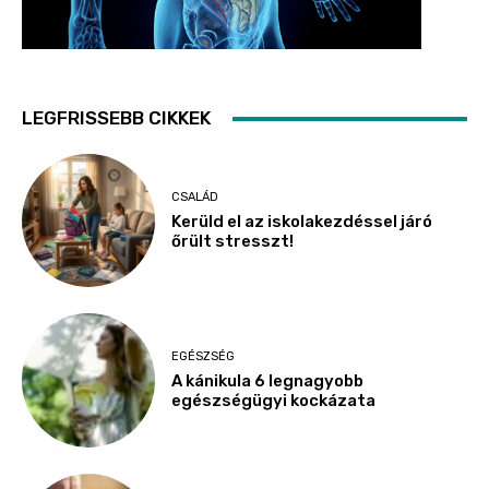
LEGFRISSEBB CIKKEK
CSALÁD
Kerüld el az iskolakezdéssel járó
őrült stresszt!
EGÉSZSÉG
A kánikula 6 legnagyobb
egészségügyi kockázata