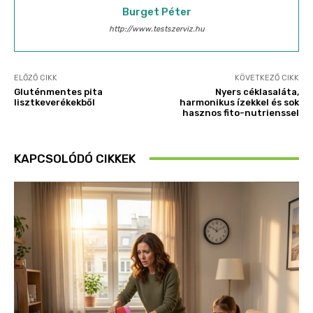
Burget Péter
http://www.testszerviz.hu
ELŐZŐ CIKK
KÖVETKEZŐ CIKK
Gluténmentes pita
Nyers céklasaláta,
lisztkeverékekből
harmonikus ízekkel és sok
hasznos fito-nutrienssel
KAPCSOLÓDÓ CIKKEK