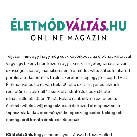
Teljesen mindegy, hogy még csak kacérkodsz az életmódváltással
vagy egy bizonytalan kezdő vagy, akinek rengeteg tanácsra van
szüksége, esetleg már sikeresen életmódot váltottál és le akarod
porolni a tudásodat és találni szeretnél még egy jó receptet – az
Életmódváltás.hu itt van Neked! Több száz ingyenes cikkünk,
receptünk, szakértői írásunk olvasható és használható
mindenféle témában. Tehát Neked csak el kell kezdened az
életmódváltást, válj magabiztossá és kezdd el megosztani a
tapasztalataidat, eredményeidet egészségesebb, boldogabb
önmagadról barátaidnak, családodnak!
Küldetésünk,
hogy minden olyan irányzatot, szándékot