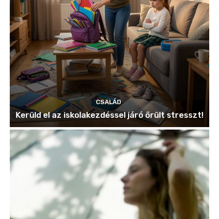
CSALÁD
Kerüld el az iskolakezdéssel járó őrült stresszt!