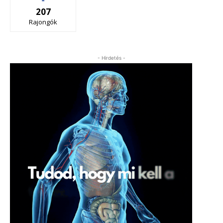
207
Rajongók
- Hirdetés -