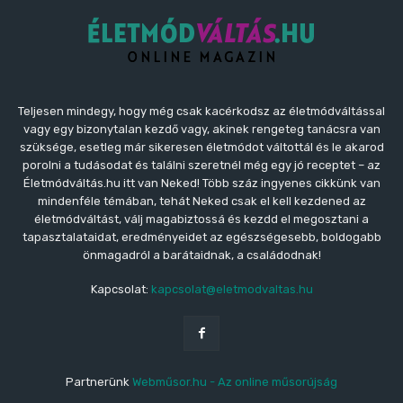
Teljesen mindegy, hogy még csak kacérkodsz az életmódváltással
vagy egy bizonytalan kezdő vagy, akinek rengeteg tanácsra van
szüksége, esetleg már sikeresen életmódot váltottál és le akarod
porolni a tudásodat és találni szeretnél még egy jó receptet – az
Életmódváltás.hu itt van Neked! Több száz ingyenes cikkünk van
mindenféle témában, tehát Neked csak el kell kezdened az
életmódváltást, válj magabiztossá és kezdd el megosztani a
tapasztalataidat, eredményeidet az egészségesebb, boldogabb
önmagadról a barátaidnak, a családodnak!
Kapcsolat:
kapcsolat@eletmodvaltas.hu
Partnerünk
Webműsor.hu - Az online műsorújság