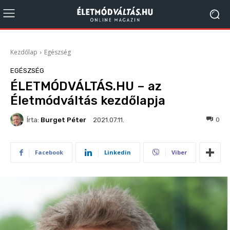
Kezdőlap
Egészség
EGÉSZSÉG
ÉLETMÓDVÁLTÁS.HU – az
Életmódváltás kezdőlapja
Írta:
Burget Péter
855
0
2021.07.11.
Facebook
Linkedin
Viber