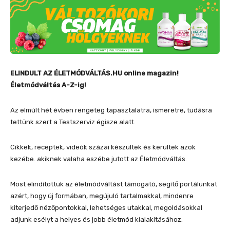
ELINDULT AZ ÉLETMÓDVÁLTÁS.HU online magazin!
Életmódváltás A-Z-ig!
Az elmúlt hét évben rengeteg tapasztalatra, ismeretre, tudásra
tettünk szert a Testszerviz égisze alatt.
Cikkek, receptek, videók százai készültek és kerültek azok
kezébe. akiknek valaha eszébe jutott az Életmódváltás.
Most elindítottuk az életmódváltást támogató, segítő portálunkat
azért, hogy új formában, megújuló tartalmakkal, mindenre
kiterjedő nézőpontokkal, lehetséges utakkal, megoldásokkal
adjunk esélyt a helyes és jobb életmód kialakításához.