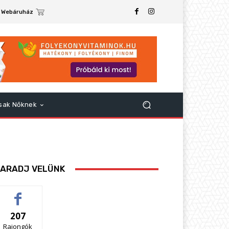
Webáruház
sak Nőknek
ARADJ VELÜNK
207
Rajongók