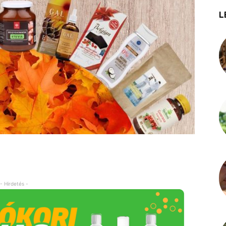
L
- Hirdetés -