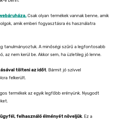
k-e benn.
 webáruháza.
Csak olyan termékek vannak benne, amik
dolgok, amik emberi fogyasztásra és használatra
égig tanulmányoztuk. A minőségi szűrű a legfontosabb
 az nem kerül be. Akkor sem, ha üzletileg jó lenne.
sával tölteni az időt
. Bármit jó szívvel
cra felkerült.
ágos termékek az egyik legfőbb erényünk. Nyugodt
ket.
 ügyfél, felhasználó élményét növeljük
. Ez a