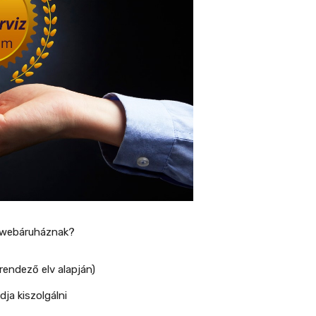
y webáruháznak?
rendező elv alapján)
ja kiszolgálni