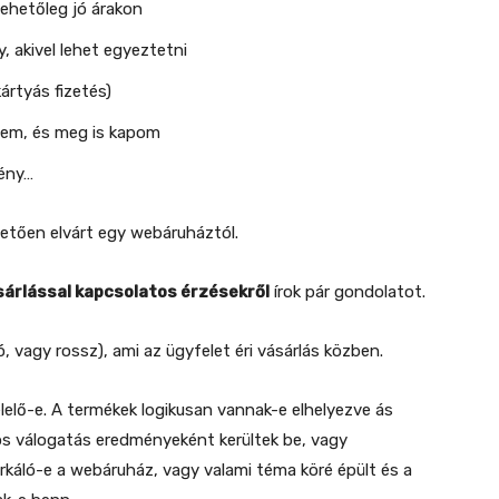
lehetőleg jó árakon
, akivel lehet egyeztetni
ártyás fizetés)
tem, és meg is kapom
mény…
vetően elvárt egy webáruháztól.
sárlással kapcsolatos érzésekről
írok pár gondolatot.
, vagy rossz), ami az ügyfelet éri vásárlás közben.
lelő-e. A termékek logikusan vannak-e elhelyezve ás
dos válogatás eredményeként kerültek be, vagy
Turkáló-e a webáruház, vagy valami téma köré épült és a