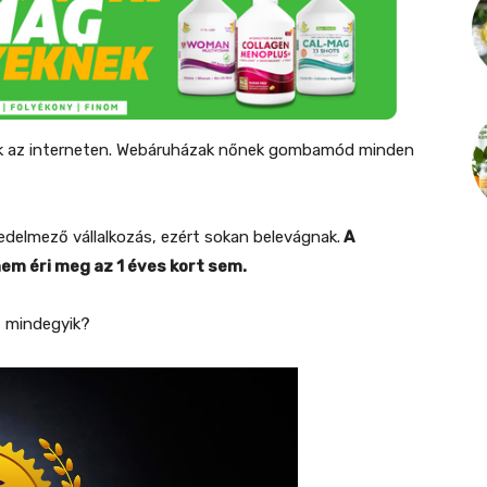
lik az interneten. Webáruházak nőnek gombamód minden
edelmező vállalkozás, ezért sokan belevágnak.
A
em éri meg az 1 éves kort sem.
ít mindegyik?