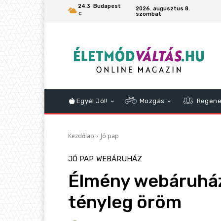
24.3
Budapest
2026. augusztus 8.
szombat
C
Egyél Jól!
Mozgás
Regene
Kezdőlap
Jó pap
JÓ PAP
WEBÁRUHÁZ
Élmény webáruház 
tényleg öröm