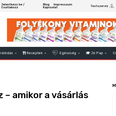
Jelentkezz be /
Blog
Impresszum
Testszerviz
Csatlakozz
Kapcsolat
rálódás
Receptek
Egészség
Jó Pap
C
M
– amikor a vásárlás