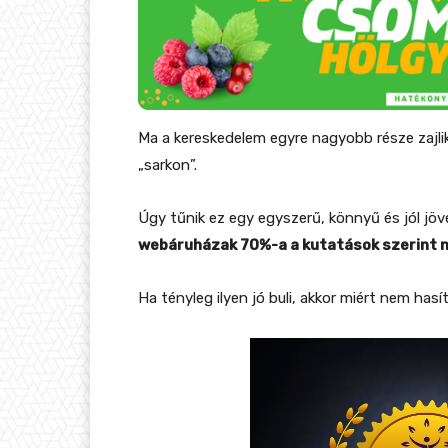
Ma a kereskedelem egyre nagyobb része zaj
„sarkon”.
Úgy tűnik ez egy egyszerű, könnyű és jól jöv
webáruházak 70%-a a kutatások szerint n
Ha tényleg ilyen jó buli, akkor miért nem has