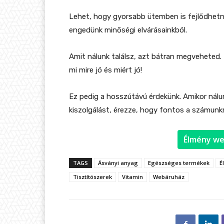
Lehet, hogy gyorsabb ütemben is fejlődhet
engedünk minőségi elvárásainkból.
Amit nálunk találsz, azt bátran megveheted. B
mi mire jó és miért jó!
Ez pedig a hosszútávú érdekünk. Amikor nálun
kiszolgálást, érezze, hogy fontos a számunkr
Élmény we
TAGS
Ásványi anyag
Egészséges termékek
É
Tisztítószerek
Vitamin
Webáruház