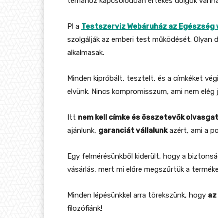
témához kapcsolódóan értékes dolgok vanna
Pl a
Testszerviz Webáruház az Egészség
szolgálják az emberi test működését. Olyan 
alkalmasak.
Minden kipróbált, tesztelt, és a címkéket v
elvünk. Nincs kompromisszum, ami nem elég jó,
Itt
nem kell címke és összetevők olvasgatá
ajánlunk,
garanciát vállalunk
azért, ami a pol
Egy felmérésünkből kiderült, hogy a biztons
vásárlás, mert mi előre megszűrtük a terméke
Minden lépésünkkel arra törekszünk, hogy
az
filozófiánk!