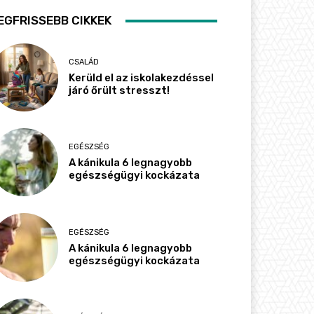
EGFRISSEBB CIKKEK
CSALÁD
Kerüld el az iskolakezdéssel
járó őrült stresszt!
EGÉSZSÉG
A kánikula 6 legnagyobb
egészségügyi kockázata
EGÉSZSÉG
A kánikula 6 legnagyobb
egészségügyi kockázata