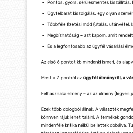
Pontos, gyors, sérülésmentes kiszállítás, 
Ügyfélbarát kiszolgálás, egy olyan személy
Többféle fizetési mód (utalás, utánvétel, k
Megbízhatóság – azt kapom, amit rendel
És a legfontosabb az ügyfél vásárlási él
Az első 6 pontot kb mindenki ismeri, és alap
Most a 7. pontról az
ügyfél élményről, a vá
Felhasználói élmény – az az élmény (legyen jó
Ezek több dologból állnak. A választék megfe
könnyen rájuk lehet találni. A termékek gon
mindenféle kritika nélkül be lettek dobálva. 