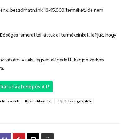
nénk, beszórhatnánk 10-15.000 terméket, de nem
őséges ismerettel láttuk el termékeinket, leírjuk, hogy
k vásárol valaki, legyen elégedett, kapjon kedves
a.
báruház belépés itt!
lelmiszerek
Kozmetikumok
Táplálékkiegészítők