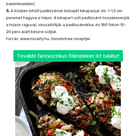
babérleveleket.
3.
A közben kihűlt padlizsánok belsejét kikaparjuk, kb. 1-1,5 cm
peremet hagyva a héjon. A kikapart sült padlizsánt összekeverjük
a húsos raguval, visszatöltjük a padlizsánokba, és 180 fokon 15-
20 perc alatt készre sütjük.
Forrás: www.nosalty.hu, tomatotree receptjei
További fantasztikus főételeket itt találsz!