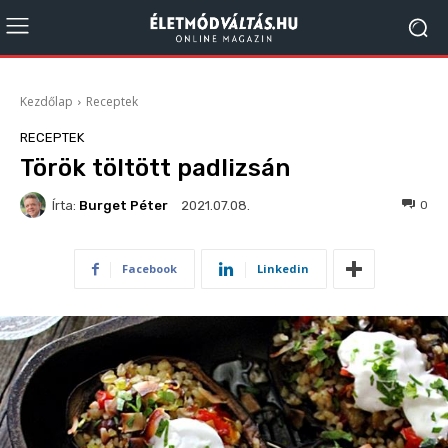
Kezdőlap
Receptek
RECEPTEK
Török töltött padlizsán
Írta:
Burget Péter
598
0
2021.07.08.
Facebook
Linkedin