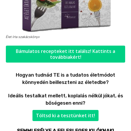
Élet írta szakácskönyv
Bámulatos recepteket itt találsz! Kattints a
továbbiakért!
Hogyan tudnád TE is a tudatos életmódot
könnyedén beilleszteni az életedbe?
Ideális testalkat mellett, koplalás nélkül jókat, és
bőségesen enni?
Töltsd ki a tesztünket itt!
SEMMI ESÉLYE A FELESLEGES KILÓKNAK!