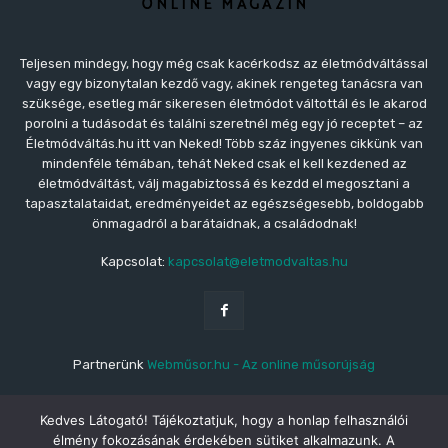
Teljesen mindegy, hogy még csak kacérkodsz az életmódváltással
vagy egy bizonytalan kezdő vagy, akinek rengeteg tanácsra van
szüksége, esetleg már sikeresen életmódot váltottál és le akarod
porolni a tudásodat és találni szeretnél még egy jó receptet – az
Életmódváltás.hu itt van Neked! Több száz ingyenes cikkünk van
mindenféle témában, tehát Neked csak el kell kezdened az
életmódváltást, válj magabiztossá és kezdd el megosztani a
tapasztalataidat, eredményeidet az egészségesebb, boldogabb
önmagadról a barátaidnak, a családodnak!
Kapcsolat:
kapcsolat@eletmodvaltas.hu
Partnerünk
Webműsor.hu - Az online műsorújság
Kedves Látogató! Tájékoztatjuk, hogy a honlap felhasználói
élmény fokozásának érdekében sütiket alkalmazunk. A
© Copyright - © 2021 Életmódváltás.hu | Az Életmódváltás.hu a