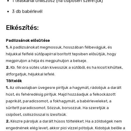
1 teáskanál chiliszósz (ha csípősen szeretjük)
3 db babérlevél
Elkészítés:
Padlizsánok elősütése
1.
A padlizsánokat megmossuk, hosszában félbevágjuk, és
héjukkal felfelé sütőpapírral borított tepsiben elősütjük, hogy
megpiruljon a héja és megpuhuljon a belseje.
2.
Kb. fél óra sütés után kivesszük a sütőből, és ha kicsit kihűltek,
átforgatjuk, héjukkal lefelé.
Töltelék
1.
Az olívaolajban üvegesre pirítjuk a hagymát, rádobjuk a darált
húst, és fehéredésig pirítjuk. Majd hozzáadjuk a felkockázott
paprikát, paradicsomot, a fokhagymát, a babérleveleket, a
sűrített paradicsomot. Sózzuk, borsozzuk. Ha szeretjük a
csípőset, csiliszósszal is ízesítsük.
2.
Készre pároljuk a darált húsos tölteléket. Ha a zöldségek nem
engednének elég levet, akkor pici vízzel pótoljuk. Kidobjuk belőle a