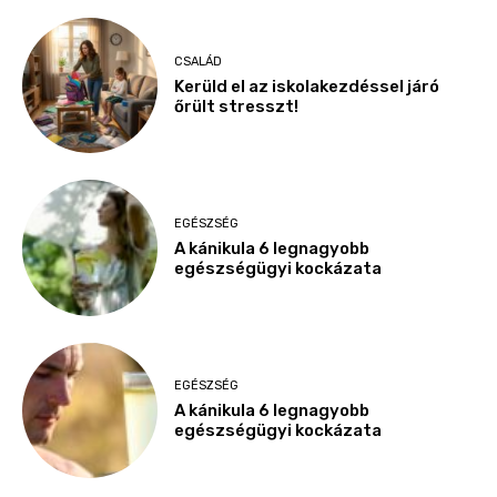
CSALÁD
Kerüld el az iskolakezdéssel járó
őrült stresszt!
EGÉSZSÉG
A kánikula 6 legnagyobb
egészségügyi kockázata
EGÉSZSÉG
A kánikula 6 legnagyobb
egészségügyi kockázata