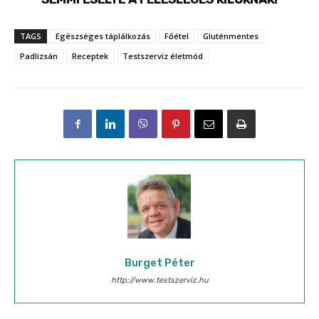
TAGS
Egészséges táplálkozás
Főétel
Gluténmentes
Padlizsán
Receptek
Testszerviz életmód
Burget Péter
http://www.testszerviz.hu