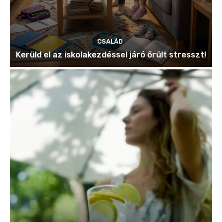
CSALÁD
Kerüld el az iskolakezdéssel járó őrült stresszt!