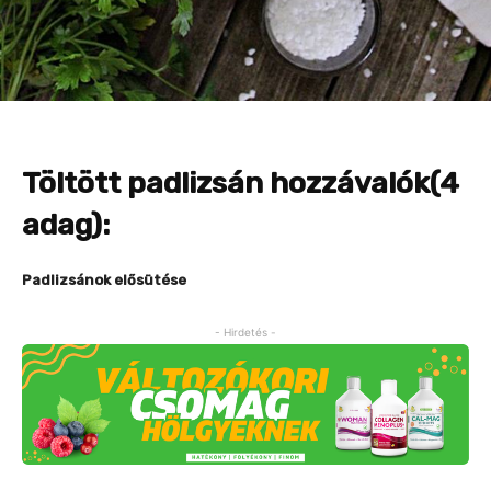
Töltött padlizsán hozzávalók(4
adag):
Padlizsánok elősütése
- Hirdetés -