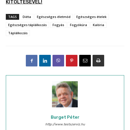
KITÖLTÉSÉVEL!
TAGS
Diéta
Egészséges életmód
Egészséges ételek
Egészséges táplálkozás
Fogyás
Fogyókúra
Kalória
Táplálkozás
Burget Péter
http://www.testszerviz.hu