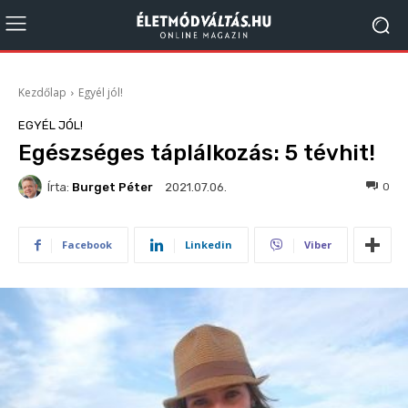
Kezdőlap
Egyél jól!
EGYÉL JÓL!
Egészséges táplálkozás: 5 tévhit!
Írta:
Burget Péter
1240
0
2021.07.06.
Facebook
Linkedin
Viber