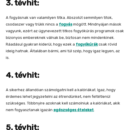
3. tévhit:
A fogyásnak van valamilyen titka. Abszolút semmilyen titok,
csodaszer vagy trükk nincs a
fogyás
mögött. Mindnyájan mások
vagyunk, ezért az úgynevezett titkos fogyókúrás programok csak
bizonyos embereknek válnak be, biztosan nem mindenkinek.
Ráadásul gyakran kiderül, hogy ezek a
fogyókúrák
csak rövid
ideig hatnak. Általában bármi, ami túl szép, hogy igaz legyen, az
is.
4. tévhit:
A sikerhez állandóan számolgatni kell a kalóriákat. Igaz, hogy
érdemes lehet jegyzetelni az étrendünket, nem feltétlenül
szükséges. Többnyire azoknak kell számolniuk a kalóriákat, akik
nem fogyasztanak igazán
egészséges ételeket
.
5. tévhit: