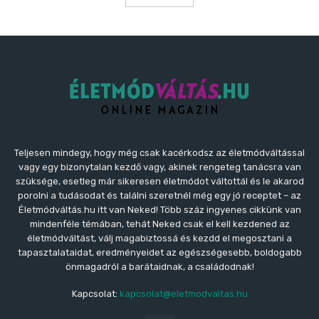
Teljesen mindegy, hogy még csak kacérkodsz az életmódváltással
vagy egy bizonytalan kezdő vagy, akinek rengeteg tanácsra van
szüksége, esetleg már sikeresen életmódot váltottál és le akarod
porolni a tudásodat és találni szeretnél még egy jó receptet – az
Életmódváltás.hu itt van Neked! Több száz ingyenes cikkünk van
mindenféle témában, tehát Neked csak el kell kezdened az
életmódváltást, válj magabiztossá és kezdd el megosztani a
tapasztalataidat, eredményeidet az egészségesebb, boldogabb
önmagadról a barátaidnak, a családodnak!
Kapcsolat:
kapcsolat@eletmodvaltas.hu