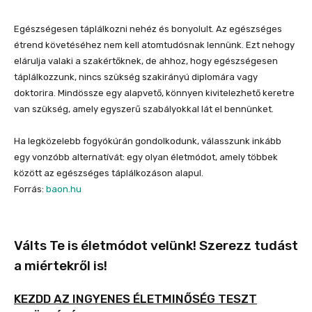
Egészségesen táplálkozni nehéz és bonyolult. Az egészséges
étrend követéséhez nem kell atomtudósnak lennünk. Ezt nehogy
elárulja valaki a szakértőknek, de ahhoz, hogy egészségesen
táplálkozzunk, nincs szükség szakirányú diplomára vagy
doktorira. Mindössze egy alapvető, könnyen kivitelezhető keretre
van szükség, amely egyszerű szabályokkal lát el bennünket.
Ha legközelebb fogyókúrán gondolkodunk, válasszunk inkább
egy vonzóbb alternatívát: egy olyan életmódot, amely többek
között az egészséges táplálkozáson alapul.
Forrás:
baon.hu
Válts Te is életmódot velünk! Szerezz tudást
a miértekről is!
KEZDD AZ INGYENES ÉLETMINŐSÉG TESZT