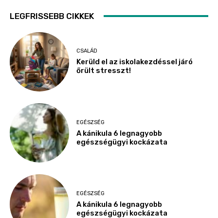
LEGFRISSEBB CIKKEK
CSALÁD
Kerüld el az iskolakezdéssel járó
őrült stresszt!
EGÉSZSÉG
A kánikula 6 legnagyobb
egészségügyi kockázata
EGÉSZSÉG
A kánikula 6 legnagyobb
egészségügyi kockázata