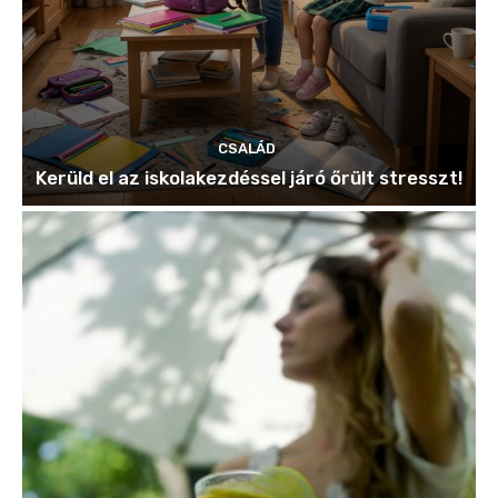
CSALÁD
Kerüld el az iskolakezdéssel járó őrült stresszt!