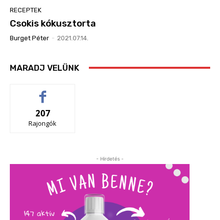
RECEPTEK
Csokis kókusztorta
Burget Péter
-
2021.07.14.
MARADJ VELÜNK
207
Rajongók
- Hirdetés -