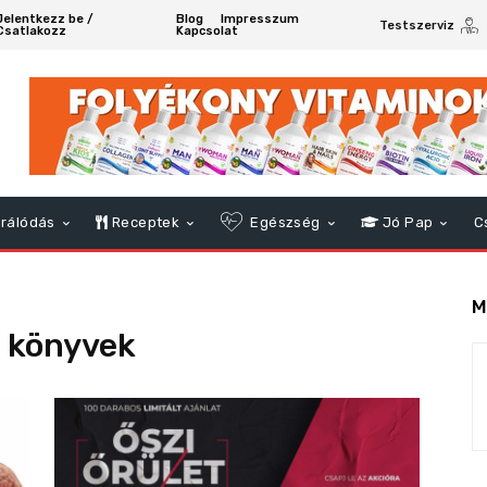
Jelentkezz be /
Blog
Impresszum
Testszerviz
Csatlakozz
Kapcsolat
rálódás
Receptek
Egészség
Jó Pap
C
M
 könyvek