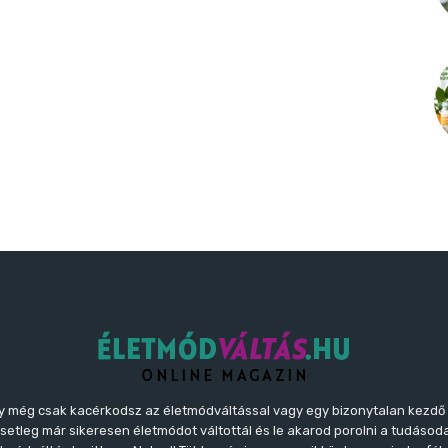
y még csak kacérkodsz az életmódváltással vagy egy bizonytalan kezdő
etleg már sikeresen életmódot váltottál és le akarod porolni a tudásoda