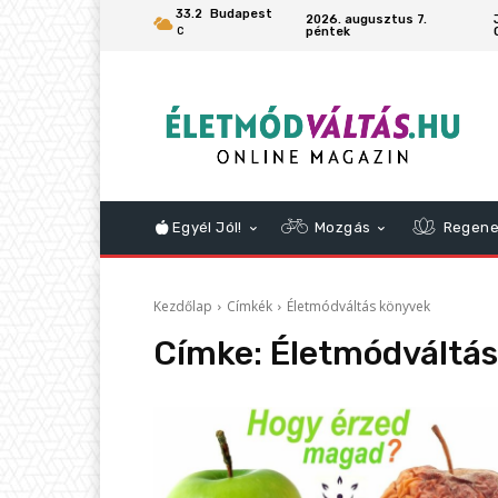
33.2
Budapest
2026. augusztus 7.
péntek
C
Egyél Jól!
Mozgás
Regene
Kezdőlap
Címkék
Életmódváltás könyvek
Címke:
Életmódváltás