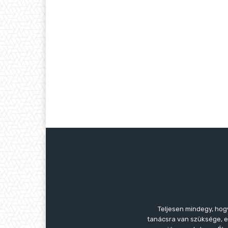
Teljesen mindegy, hog
tanácsra van szüksége, es