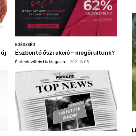
EGÉSZSÉG
 új
Észbontó őszi akció – megőrültünk?
Életmódváltás.hu Magazin
-
2021.10.05.
L