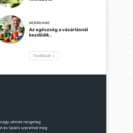
WEBÁRUHÁZ
Az egészség a vásárlásnál
kezdődik…
Továbbiak
 vagy, akinek rengeteg
t és találni szeretnél még