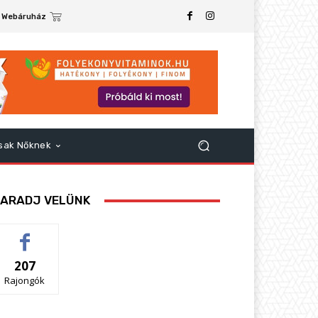
Webáruház
sak Nőknek
ARADJ VELÜNK
207
Rajongók