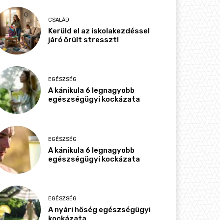
CSALÁD
Kerüld el az iskolakezdéssel
járó őrült stresszt!
EGÉSZSÉG
A kánikula 6 legnagyobb
egészségügyi kockázata
EGÉSZSÉG
A kánikula 6 legnagyobb
egészségügyi kockázata
EGÉSZSÉG
A nyári hőség egészségügyi
kockázata