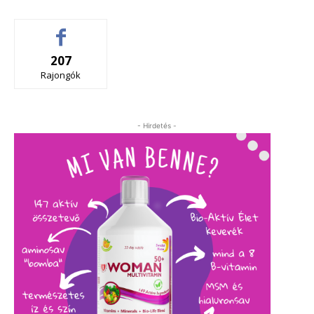
207
Rajongók
- Hirdetés -