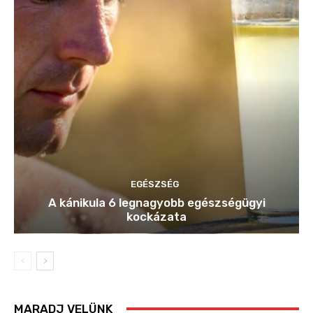
EGÉSZSÉG
A kánikula 6 legnagyobb egészségügyi
kockázata
MARADJ VELÜNK