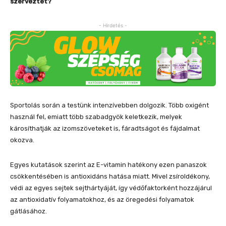
szerveztet?
- Hirdetés -
Sportolás során a testünk intenzívebben dolgozik. Több oxigént
használ fel, emiatt több szabadgyök keletkezik, melyek
károsíthatják az izomszöveteket is, fáradtságot és fájdalmat
okozva.
Egyes kutatások szerint az E-vitamin hatékony ezen panaszok
csökkentésében is antioxidáns hatása miatt. Mivel zsíroldékony,
védi az egyes sejtek sejthártyáját, így védőfaktorként hozzájárul
az antioxidatív folyamatokhoz, és az öregedési folyamatok
gátlásához.