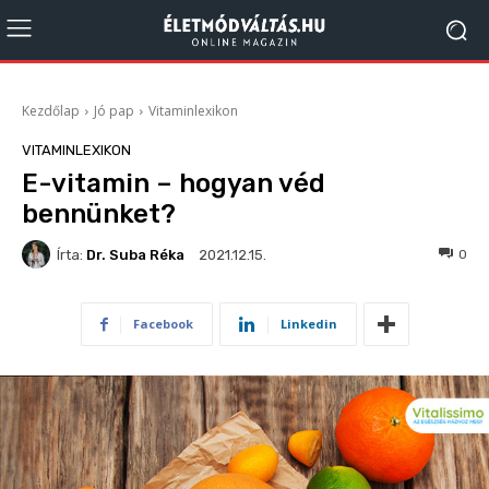
Kezdőlap
Jó pap
Vitaminlexikon
VITAMINLEXIKON
E-vitamin – hogyan véd
bennünket?
Írta:
Dr. Suba Réka
196
0
2021.12.15.
Facebook
Linkedin