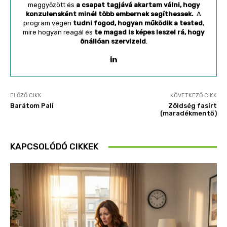
meggyőzött és
a csapat tagjává akartam válni, hogy
konzulensként minél több embernek segíthessek.
A
program végén
tudni fogod, hogyan működik a tested
,
mire hogyan reagál és
te magad is képes leszel rá, hogy
önállóan szervizeld
.
ELŐZŐ CIKK
KÖVETKEZŐ CIKK
Barátom Pali
Zöldség fasírt
(maradékmentő)
KAPCSOLÓDÓ CIKKEK