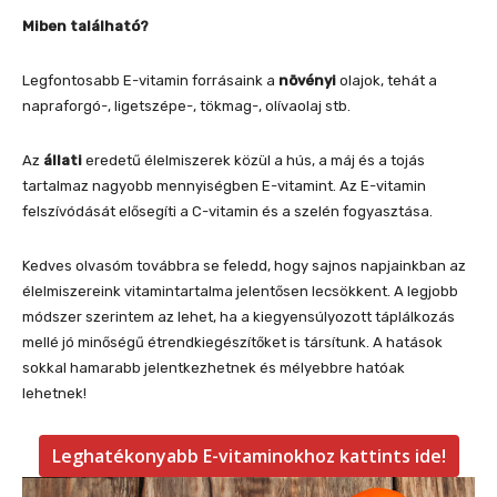
Miben található?
Legfontosabb E-vitamin forrásaink a
növényi
olajok, tehát a
napraforgó-, ligetszépe-, tökmag-, olívaolaj stb.
Az
állati
eredetű élelmiszerek közül a hús, a máj és a tojás
tartalmaz nagyobb mennyiségben E-vitamint. Az E-vitamin
felszívódását elősegíti a C-vitamin és a szelén fogyasztása.
Kedves olvasóm továbbra se feledd, hogy sajnos napjainkban az
élelmiszereink vitamintartalma jelentősen lecsökkent. A legjobb
módszer szerintem az lehet, ha a kiegyensúlyozott táplálkozás
mellé jó minőségű étrendkiegészítőket is társítunk. A hatások
sokkal hamarabb jelentkezhetnek és mélyebbre hatóak
lehetnek!
Leghatékonyabb E-vitaminokhoz kattints ide!