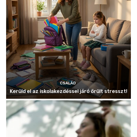
CSALÁD
Kerüld el az iskolakezdéssel járó őrült stresszt!