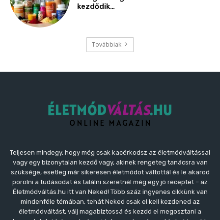
Teljesen mindegy, hogy még csak kacérkodsz az életmódváltással
vagy egy bizonytalan kezdő vagy, akinek rengeteg tanácsra van
szüksége, esetleg már sikeresen életmódot váltottál és le akarod
porolni a tudásodat és találni szeretnél még egy jó receptet – az
Életmódváltás.hu itt van Neked! Több száz ingyenes cikkünk van
mindenféle témában, tehát Neked csak el kell kezdened az
életmódváltást, válj magabiztossá és kezdd el megosztani a