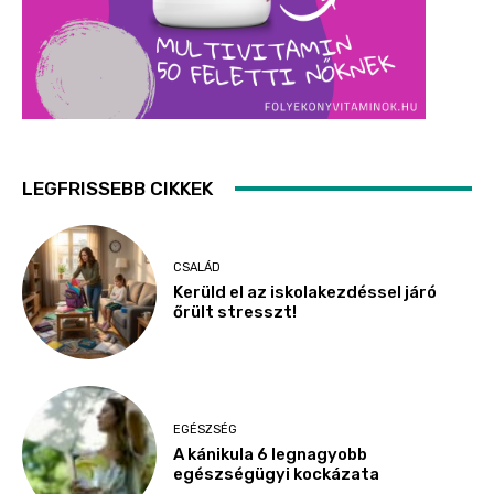
LEGFRISSEBB CIKKEK
CSALÁD
Kerüld el az iskolakezdéssel járó
őrült stresszt!
EGÉSZSÉG
A kánikula 6 legnagyobb
egészségügyi kockázata