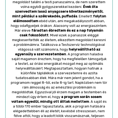
megoldást találni a testi panaszaimra, de nem szerettem
volna egyből gyógyszerekkel kezdeni.
Évek óta
szenvedtem lassú anyagcsere következményeitől,
mint például a székrekedés, puffadás
. Emellett
folyton
elálmosodtam
ebéd után, ami megakadályozott abban,
hogy odafigyeljek órákon. Alacsony volt az energiaszintem.
Már eleve
fáradtan ébredtem és ez a nap folyamán
csak fokozódott
. Mivel ezek a panaszok eléggé
megkeserítették az életem, elkezdtem megoldást keresni
a problémáimra. Találkozva a Testszerviz technológiával
világossá vált számomra, hogy
helyreállítható az
egyensúly a szervezetemben
. A programon haladva
saját magamon éreztem, hogy ha megfelelően támogatjuk
a testet, az óriási energiákat mozgat meg az optimális
helyreállításáért. Megtapasztaltam, hogyan hatnak a
különféle táplálékok a szervezetemre és azóta
tudatosabban élek. Mára már nem jelent gondot, ha a
programom reggel 8-tól, este 8-ig tart. Napközben nem tör
rám álmosság és az emésztési problémáim is
megoldódtak. Egyszóval jól érzem magam a testemben és
mindezt úgy értem el, hogy
a program során sosem
voltam egyedül, mindig ott álltak mellettem
. A saját és
a többi 170 ember tapasztalata, akik a program hatására
elégedettebben éli az életét, kevésbé stresszesen, nem
félve attól, hogy a leadott kilók visszamásznak, teljesen