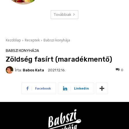
Továbbiak