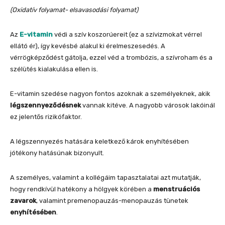
(Oxidatív folyamat- elsavasodási folyamat)
Az
E-vitamin
védi a szív koszorúereit (ez a szívizmokat vérrel
ellátó ér), így kevésbé alakul ki érelmeszesedés. A
vérrögképződést gátolja, ezzel véd a trombózis, a szívroham és a
szélütés kialakulása ellen is.
E-vitamin szedése nagyon fontos azoknak a személyeknek, akik
légszennyeződésnek
vannak kitéve. A nagyobb városok lakóinál
ez jelentős rizikófaktor.
A légszennyezés hatására keletkező károk enyhítésében
jótékony hatásúnak bizonyult.
A személyes, valamint a kollégáim tapasztalatai azt mutatják,
hogy rendkívül hatékony a hölgyek körében a
menstruációs
zavarok
, valamint premenopauzás-menopauzás tünetek
enyhítésében
.