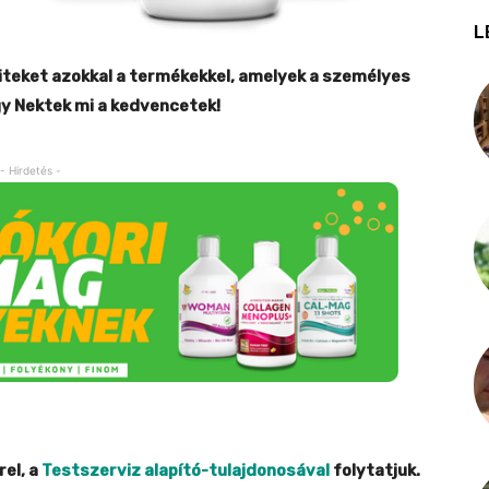
L
teket azokkal a termékekkel, amelyek a személyes
gy Nektek mi a kedvencetek!
- Hirdetés -
rel, a
Testszerviz alapító-tulajdonosával
folytatjuk.