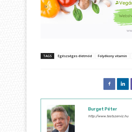
TAGS
Egészséges életmód
Folyékony vitamin
Burget Péter
http://www.testszerviz.hu