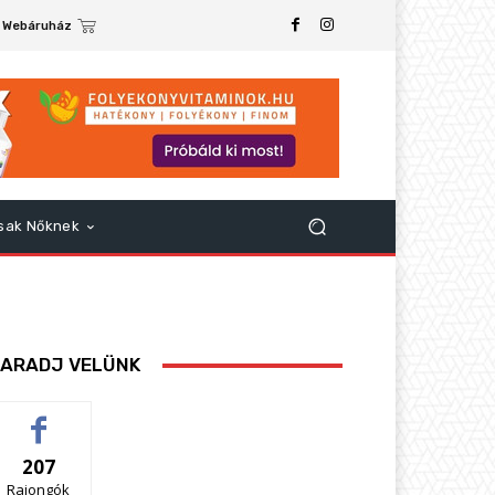
Webáruház
sak Nőknek
ARADJ VELÜNK
207
Rajongók