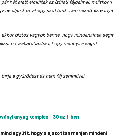
r hét alatt elmúltak az ízületi fájdalmai, múltkor 1
 ne üljünk le, ahogy szoktunk, rám nézett és ennyit
 akkor biztos vagyok benne, hogy mindenkinek segít.
alissimo webáruházban, hogy mennyire segít!
bírja a gyűrődést és nem fáj semmilye!
sványi anyag komplex – 30 az 1-ben
n mind együtt, hogy olajozottan menjen minden!