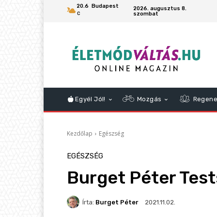
20.6
Budapest
2026. augusztus 8.
szombat
C
Egyél Jól!
Mozgás
Regene
Kezdőlap
Egészség
EGÉSZSÉG
Burget Péter Tests
Írta:
Burget Péter
2021.11.02.