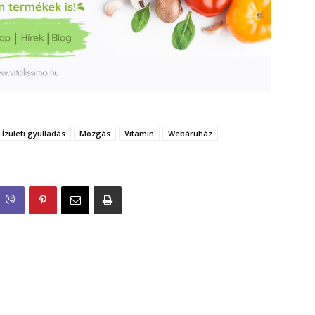
Ízületi gyulladás
Mozgás
Vitamin
Webáruház