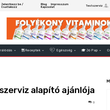
Jelentkezz be /
Blog
Impresszum
Testszerviz
Csatlakozz
Kapcsolat
rálódás
Receptek
Egészség
Jó Pap
C
M
zerviz alapító ajánlója
240
0