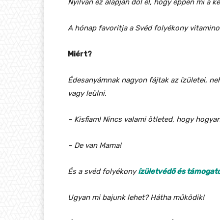
Nyilván ez alapján dől el, hogy éppen mi a 
A hónap favoritja a Svéd folyékony vitamin
Miért?
Édesanyámnak nagyon fájtak az ízületei, neh
vagy leülni.
– Kisfiam! Nincs valami ötleted, hogy hogyan
– De van Mama!
És a svéd folyékony
ízületvédő és támogat
Ugyan mi bajunk lehet? Hátha működik!