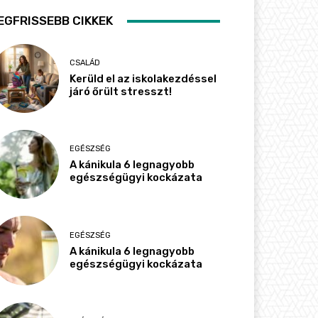
EGFRISSEBB CIKKEK
CSALÁD
Kerüld el az iskolakezdéssel
járó őrült stresszt!
EGÉSZSÉG
A kánikula 6 legnagyobb
egészségügyi kockázata
EGÉSZSÉG
A kánikula 6 legnagyobb
egészségügyi kockázata