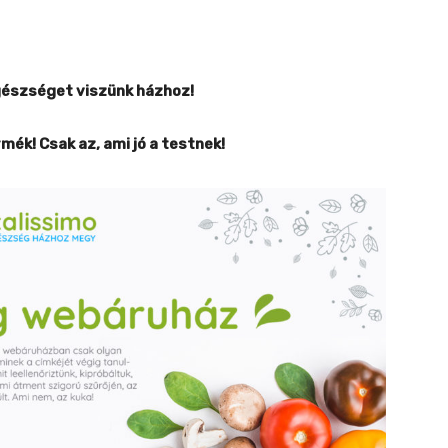
gészséget viszünk házhoz!
mék! Csak az, ami jó a testnek!