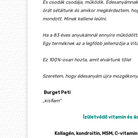
És csodák csodája, működik. Édesanyámnak pá
órát
sétáltunk és amikor megkérdeztem, hogy
mondott. Minek kellene leülni.
Ha a 83 éves anyukámnál ennyire működött,
Egy terméknek az a legfőbb jellemzője
a Vit
Ez 100%-osan hozta, amit elvártunk tőle!
Szeretem, hogy édesanyám újra mozgékony, 
Burget Peti
„kisfiam”
Ízületvédő vitamin és á
Kollagén, kondroitin, MSM, C-vitami