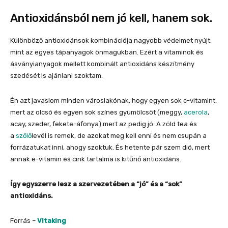
Antioxidánsból nem jó kell, hanem sok.
Különböző antioxidánsok kombinációja nagyobb védelmet nyújt,
mint az egyes tápanyagok önmagukban. Ezért a vitaminok és
ásványianyagok mellett kombinált antioxidáns készítmény
szedését is ajánlani szoktam.
Én azt javaslom minden városlakónak, hogy egyen sok c-vitamint,
mert az olcsó és egyen sok színes gyümölcsöt (meggy,
acerola
,
acay, szeder, fekete-áfonya) mert az pedig jó. A zöld tea és
a
szőlő
levél is remek, de azokat meg kell enni és nem csupán a
forrázatukat inni, ahogy szoktuk. És hetente pár szem dió, mert
annak e-vitamin és cink tartalma is kitűnő antioxidáns.
Így egyszerre lesz a szervezetében a “jó” és a “sok”
antioxidáns.
Forrás –
Vitaking