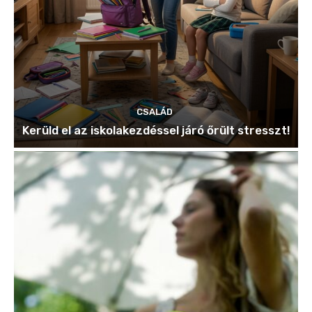
CSALÁD
Kerüld el az iskolakezdéssel járó őrült stresszt!