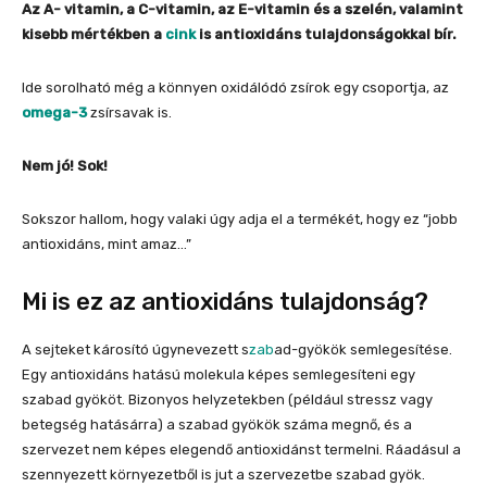
Az A- vitamin, a C-vitamin, az E-vitamin és a szelén, valamint
kisebb mértékben a
cink
is antioxidáns tulajdonságokkal bír.
Ide sorolható még a könnyen oxidálódó zsírok egy csoportja, az
omega-3
zsírsavak is.
Nem jó! Sok!
Sokszor hallom, hogy valaki úgy adja el a termékét, hogy ez “jobb
antioxidáns, mint amaz…”
Mi is ez az antioxidáns tulajdonság?
A sejteket károsító úgynevezett s
zab
ad-gyökök semlegesítése.
Egy antioxidáns hatású molekula képes semlegesíteni egy
szabad gyököt. Bizonyos helyzetekben (például stressz vagy
betegség hatásárra) a szabad gyökök száma megnő, és a
szervezet nem képes elegendő antioxidánst termelni. Ráadásul a
szennyezett környezetből is jut a szervezetbe szabad gyök.