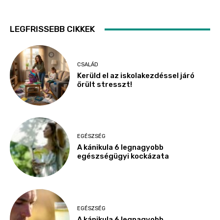
LEGFRISSEBB CIKKEK
CSALÁD
Kerüld el az iskolakezdéssel járó
őrült stresszt!
EGÉSZSÉG
A kánikula 6 legnagyobb
egészségügyi kockázata
EGÉSZSÉG
A kánikula 6 legnagyobb