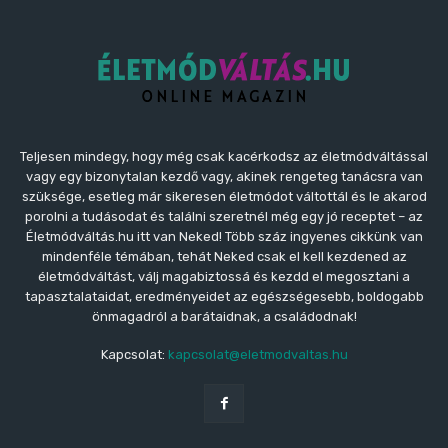
Teljesen mindegy, hogy még csak kacérkodsz az életmódváltással
vagy egy bizonytalan kezdő vagy, akinek rengeteg tanácsra van
szüksége, esetleg már sikeresen életmódot váltottál és le akarod
porolni a tudásodat és találni szeretnél még egy jó receptet – az
Életmódváltás.hu itt van Neked! Több száz ingyenes cikkünk van
mindenféle témában, tehát Neked csak el kell kezdened az
életmódváltást, válj magabiztossá és kezdd el megosztani a
tapasztalataidat, eredményeidet az egészségesebb, boldogabb
önmagadról a barátaidnak, a családodnak!
Kapcsolat:
kapcsolat@eletmodvaltas.hu