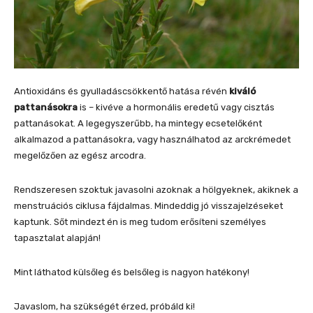
Antioxidáns és gyulladáscsökkentő hatása révén
kiváló
pattanásokra
is – kivéve a hormonális eredetű vagy cisztás
pattanásokat. A legegyszerűbb, ha mintegy ecsetelőként
alkalmazod a pattanásokra, vagy használhatod az arckrémedet
megelőzően az egész arcodra.
Rendszeresen szoktuk javasolni azoknak a hölgyeknek, akiknek a
menstruációs ciklusa fájdalmas. Mindeddig jó visszajelzéseket
kaptunk. Sőt mindezt én is meg tudom erősíteni személyes
tapasztalat alapján!
Mint láthatod külsőleg és belsőleg is nagyon hatékony!
Javaslom, ha szükségét érzed, próbáld ki!