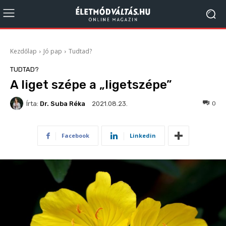
Kezdőlap
Jó pap
Tudtad?
TUDTAD?
A liget szépe a „ligetszépe”
Írta:
Dr. Suba Réka
334
0
2021.08.23.
Facebook
Linkedin