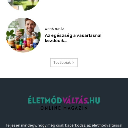
Teljesen mindegy, hogy még csak kacérkodsz az életmódváltással