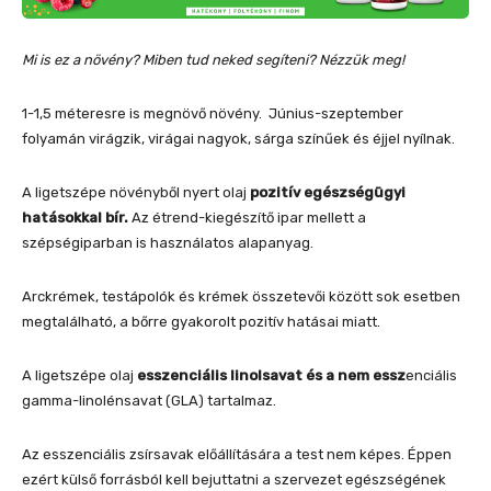
Mi is ez a növény? Miben tud neked segíteni? Nézzük meg!
1-1,5 méteresre is megnövő növény. Június-szeptember
folyamán virágzik, virágai nagyok, sárga színűek és éjjel nyílnak.
A ligetszépe növényből nyert olaj
pozitív egészségügyi
hatásokkal bír.
Az étrend-kiegészítő ipar mellett a
szépségiparban is használatos alapanyag.
Arckrémek, testápolók és krémek összetevői között sok esetben
megtalálható, a bőrre gyakorolt pozitív hatásai miatt.
A ligetszépe olaj
esszenciális linolsavat és a nem essz
enciális
gamma-linolénsavat (GLA) tartalmaz.
Az esszenciális zsírsavak előállítására a test nem képes. Éppen
ezért külső forrásból kell bejuttatni a szervezet egészségének