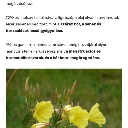
megőrzéséhez.
72%-os linolsav tartalmával a ligetszépe olaj olyan hiánytünetek
elkerülésében segíthet, mint a
száraz bőr, a sebek és
horzsolások lassú gyógyulása.
9%-os gamma-linolénsav tartalma pedig hozzájárul olyan
hiánytünetek elkerüléséhez, mint
a menstruációs és
hormonális zavarok, és a bőr korai megöregedése.