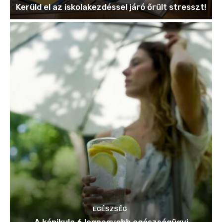
Kerüld el az iskolakezdéssel járó őrült stresszt!
EGÉSZSÉG
A kánikula 6 legnagyobb egészségügyi