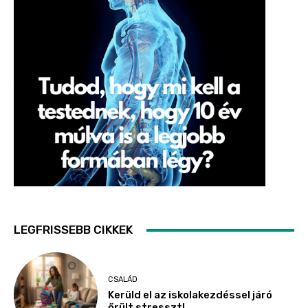
LEGFRISSEBB CIKKEK
CSALÁD
Kerüld el az iskolakezdéssel járó
őrült stresszt!