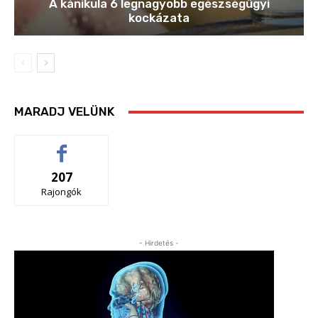
A kánikula 6 legnagyobb egészségügyi
kockázata
MARADJ VELÜNK
207
Rajongók
- Hirdetés -