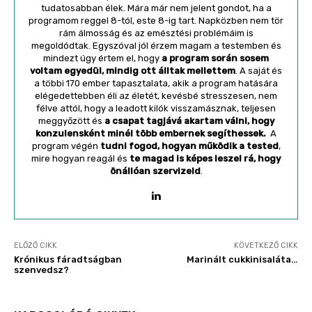
tudatosabban élek. Mára már nem jelent gondot, ha a
programom reggel 8-tól, este 8-ig tart. Napközben nem tör
rám álmosság és az emésztési problémáim is
megoldódtak. Egyszóval jól érzem magam a testemben és
mindezt úgy értem el, hogy
a program során sosem
voltam egyedül, mindig ott álltak mellettem
. A saját és
a többi 170 ember tapasztalata, akik a program hatására
elégedettebben éli az életét, kevésbé stresszesen, nem
félve attól, hogy a leadott kilók visszamásznak, teljesen
meggyőzött és
a csapat tagjává akartam válni, hogy
konzulensként minél több embernek segíthessek.
A
program végén
tudni fogod, hogyan működik a tested
,
mire hogyan reagál és
te magad is képes leszel rá, hogy
önállóan szervizeld
.
ELŐZŐ CIKK
KÖVETKEZŐ CIKK
Krónikus fáradtságban
Marinált cukkinisaláta…
szenvedsz?