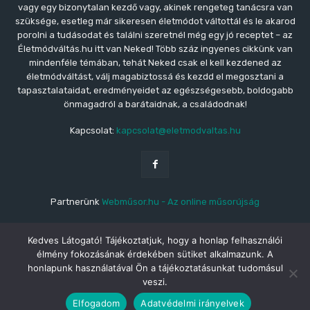
vagy egy bizonytalan kezdő vagy, akinek rengeteg tanácsra van
szüksége, esetleg már sikeresen életmódot váltottál és le akarod
porolni a tudásodat és találni szeretnél még egy jó receptet – az
Életmódváltás.hu itt van Neked! Több száz ingyenes cikkünk van
mindenféle témában, tehát Neked csak el kell kezdened az
életmódváltást, válj magabiztossá és kezdd el megosztani a
tapasztalataidat, eredményeidet az egészségesebb, boldogabb
önmagadról a barátaidnak, a családodnak!
Kapcsolat:
kapcsolat@eletmodvaltas.hu
Partnerünk
Webműsor.hu - Az online műsorújság
Kedves Látogató! Tájékoztatjuk, hogy a honlap felhasználói
élmény fokozásának érdekében sütiket alkalmazunk. A
© Copyright - © 2021 Életmódváltás.hu | Az Életmódváltás.hu a
honlapunk használatával Ön a tájékoztatásunkat tudomásul
Testszerviz Cégcsoport tagja.
veszi.
Médiaajánló
Impresszum
Kapcsolat
ÁSZF
Adatvédelem
Elfogadom
Adatvédelmi irányelvek