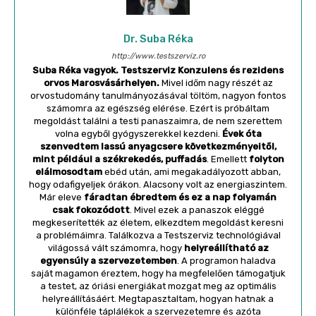
Dr. Suba Réka
http://www.testszerviz.ro
Suba Réka vagyok. Testszerviz Konzulens és rezidens
orvos Marosvásárhelyen.
Mivel időm nagy részét az
orvostudomány tanulmányozásával töltöm, nagyon fontos
számomra az egészség elérése. Ezért is próbáltam
megoldást találni a testi panaszaimra, de nem szerettem
volna egyből gyógyszerekkel kezdeni.
Évek óta
szenvedtem lassú anyagcsere következményeitől,
mint például a székrekedés, puffadás
. Emellett
folyton
elálmosodtam
ebéd után, ami megakadályozott abban,
hogy odafigyeljek órákon. Alacsony volt az energiaszintem.
Már eleve
fáradtan ébredtem és ez a nap folyamán
csak fokozódott
. Mivel ezek a panaszok eléggé
megkeserítették az életem, elkezdtem megoldást keresni
a problémáimra. Találkozva a Testszerviz technológiával
világossá vált számomra, hogy
helyreállítható az
egyensúly a szervezetemben
. A programon haladva
saját magamon éreztem, hogy ha megfelelően támogatjuk
a testet, az óriási energiákat mozgat meg az optimális
helyreállításáért. Megtapasztaltam, hogyan hatnak a
különféle táplálékok a szervezetemre és azóta