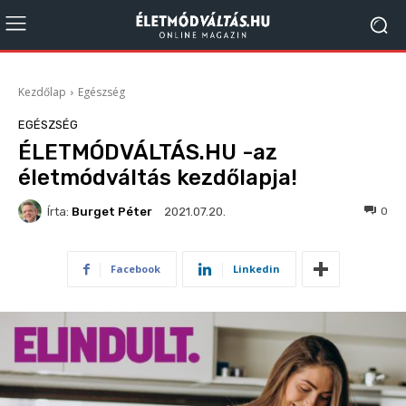
Kezdőlap
Egészség
EGÉSZSÉG
ÉLETMÓDVÁLTÁS.HU -az
életmódváltás kezdőlapja!
Írta:
Burget Péter
3049
0
2021.07.20.
Facebook
Linkedin