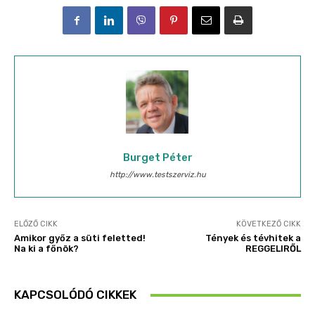
Burget Péter
http://www.testszerviz.hu
ELŐZŐ CIKK
KÖVETKEZŐ CIKK
Amikor győz a süti feletted!
Tények és tévhitek a
Na ki a főnök?
REGGELIRŐL
KAPCSOLÓDÓ CIKKEK