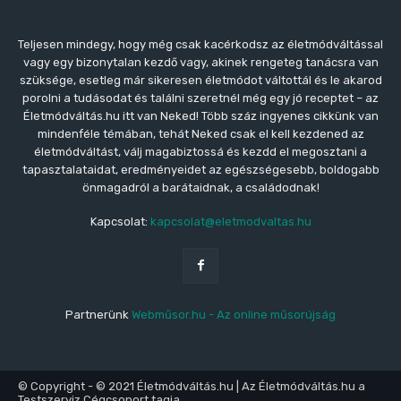
Teljesen mindegy, hogy még csak kacérkodsz az életmódváltással
vagy egy bizonytalan kezdő vagy, akinek rengeteg tanácsra van
szüksége, esetleg már sikeresen életmódot váltottál és le akarod
porolni a tudásodat és találni szeretnél még egy jó receptet – az
Életmódváltás.hu itt van Neked! Több száz ingyenes cikkünk van
mindenféle témában, tehát Neked csak el kell kezdened az
életmódváltást, válj magabiztossá és kezdd el megosztani a
tapasztalataidat, eredményeidet az egészségesebb, boldogabb
önmagadról a barátaidnak, a családodnak!
Kapcsolat:
kapcsolat@eletmodvaltas.hu
Partnerünk
Webműsor.hu - Az online műsorújság
© Copyright - © 2021 Életmódváltás.hu | Az Életmódváltás.hu a
Testszerviz Cégcsoport tagja.