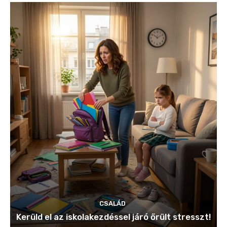
CSALÁD
Kerüld el az iskolakezdéssel járó őrült stresszt!